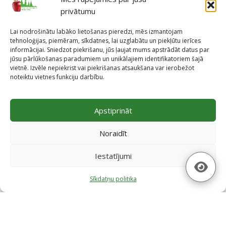
privātumu
Lai nodrošinātu labāko lietošanas pieredzi, mēs izmantojam
tehnoloģijas, piemēram, sīkdatnes, lai uzglabātu un piekļūtu ierīces
informācijai. Sniedzot piekrišanu, jūs ļaujat mums apstrādāt datus par
jūsu pārlūkošanas paradumiem un unikālajiem identifikatoriem šajā
vietnē. Izvēle nepiekrist vai piekrišanas atsaukšana var ierobežot
noteiktu vietnes funkciju darbību.
Projekti
Apstiprināt
Skatīt projektus
Noraidīt
Iestatījumi