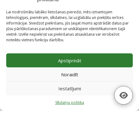
Lai nodrošinātu labāko lietošanas pieredzi, mēs izmantojam
tehnoloģijas, piemēram, sīkdatnes, lai uzglabātu un piekļūtu ierīces
informācijai. Sniedzot piekrišanu, jūs ļaujat mums apstrādāt datus par
jūsu pārlūkošanas paradumiem un unikālajiem identifikatoriem šajā
vietnē. Izvēle nepiekrist vai piekrišanas atsaukšana var ierobežot
noteiktu vietnes funkciju darbību.
Projekti
Apstiprināt
Skatīt projektus
Noraidīt
Iestatījumi