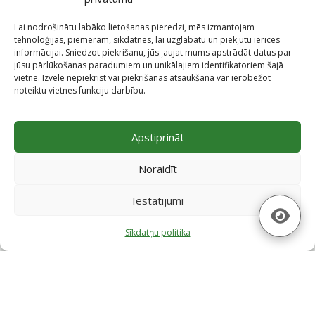
Lai nodrošinātu labāko lietošanas pieredzi, mēs izmantojam
tehnoloģijas, piemēram, sīkdatnes, lai uzglabātu un piekļūtu ierīces
informācijai. Sniedzot piekrišanu, jūs ļaujat mums apstrādāt datus par
jūsu pārlūkošanas paradumiem un unikālajiem identifikatoriem šajā
vietnē. Izvēle nepiekrist vai piekrišanas atsaukšana var ierobežot
noteiktu vietnes funkciju darbību.
Projekti
Apstiprināt
Skatīt projektus
Noraidīt
Iestatījumi