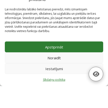
Lai nodrošinātu labāko lietošanas pieredzi, mēs izmantojam
tehnoloģijas, piemēram, sīkdatnes, lai uzglabātu un piekļūtu ierīces
informācijai. Sniedzot piekrišanu, jūs ļaujat mums apstrādāt datus par
jūsu pārlūkošanas paradumiem un unikālajiem identifikatoriem šajā
vietnē. Izvēle nepiekrist vai piekrišanas atsaukšana var ierobežot
noteiktu vietnes funkciju darbību.
Projekti
Apstiprināt
Skatīt projektus
Noraidīt
Iestatījumi