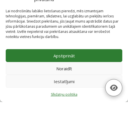
Lai nodrošinātu labāko lietošanas pieredzi, mēs izmantojam
tehnoloģijas, piemēram, sīkdatnes, lai uzglabātu un piekļūtu ierīces
informācijai. Sniedzot piekrišanu, jūs ļaujat mums apstrādāt datus par
jūsu pārlūkošanas paradumiem un unikālajiem identifikatoriem šajā
vietnē. Izvēle nepiekrist vai piekrišanas atsaukšana var ierobežot
noteiktu vietnes funkciju darbību.
Projekti
Apstiprināt
Skatīt projektus
Noraidīt
Iestatījumi