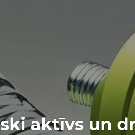
iski aktīvs un d