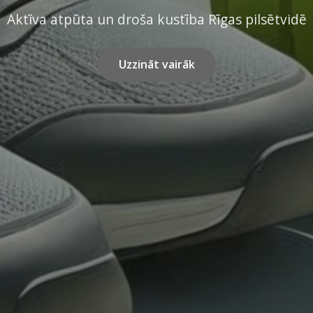
Aktīva atpūta un droša kustība Rīgas pilsētvidē
Uzzināt vairāk