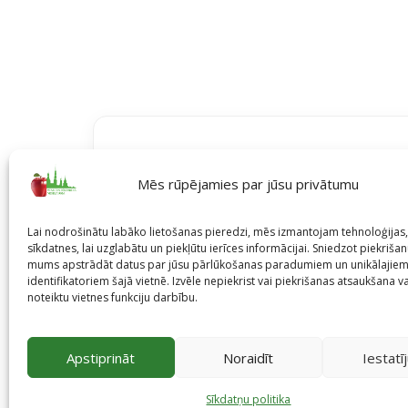
Mēs rūpējamies par jūsu privātumu
Lai nodrošinātu labāko lietošanas pieredzi, mēs izmantojam tehnoloģija
sīkdatnes, lai uzglabātu un piekļūtu ierīces informācijai. Sniedzot piekrišanu
Kalendārs
mums apstrādāt datus par jūsu pārlūkošanas paradumiem un unikālajie
identifikatoriem šajā vietnē. Izvēle nepiekrist vai piekrišanas atsaukšana v
noteiktu vietnes funkciju darbību.
Skatīt kalendāru
Apstiprināt
Noraidīt
Iestatī