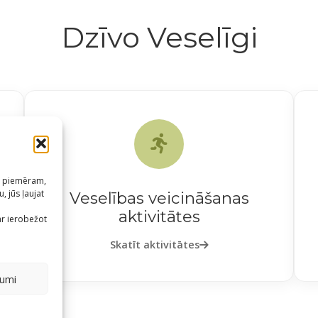
Dzīvo Veselīgi
s, piemēram,
, jūs ļaujat
Veselības veicināšanas
m
aktivitātes
ar ierobežot
Skatīt aktivitātes
jumi