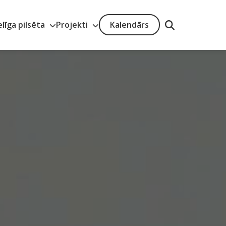
elīga pilsēta
Projekti
Kalendārs