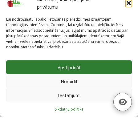
privātumu
Lai nodrošinātu labāko lietošanas pieredzi, mēs izmantojam
tehnoloģijas, piemēram, sīkdatnes, lai uzglabātu un piekļūtu ierīces
informācijai. Sniedzot piekrišanu, jūs ļaujat mums apstrādāt datus par
jūsu pārlūkošanas paradumiem un unikālajiem identifikatoriem šajā
vietnē. Izvēle nepiekrist vai piekrišanas atsaukšana var ierobežot
noteiktu vietnes funkciju darbību.
Projekti
Apstiprināt
Skatīt projektus
Noraidīt
Iestatījumi