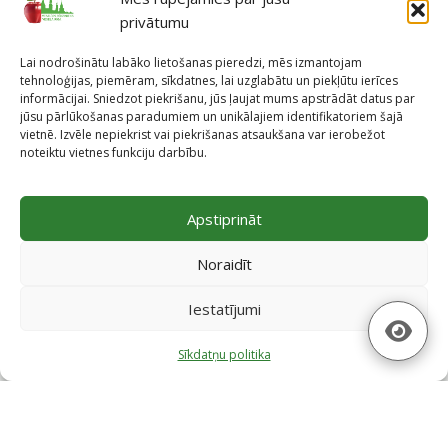
privātumu
Lai nodrošinātu labāko lietošanas pieredzi, mēs izmantojam
tehnoloģijas, piemēram, sīkdatnes, lai uzglabātu un piekļūtu ierīces
informācijai. Sniedzot piekrišanu, jūs ļaujat mums apstrādāt datus par
jūsu pārlūkošanas paradumiem un unikālajiem identifikatoriem šajā
vietnē. Izvēle nepiekrist vai piekrišanas atsaukšana var ierobežot
noteiktu vietnes funkciju darbību.
Projekti
Apstiprināt
Skatīt projektus
Noraidīt
Iestatījumi