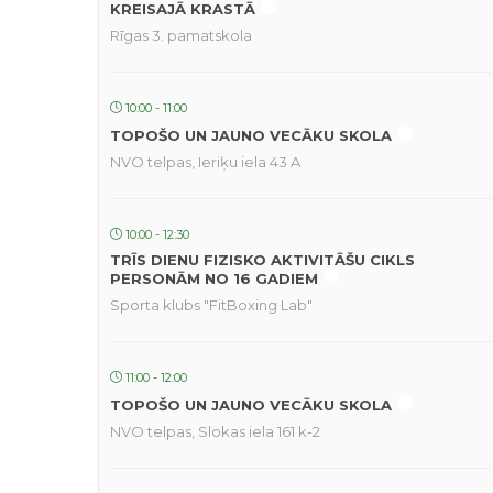
KREISAJĀ KRASTĀ
Rīgas 3. pamatskola
10:00 - 11:00
TOPOŠO UN JAUNO VECĀKU SKOLA
NVO telpas, Ieriķu iela 43 A
10:00 - 12:30
TRĪS DIENU FIZISKO AKTIVITĀŠU CIKLS
PERSONĀM NO 16 GADIEM
Sporta klubs "FitBoxing Lab"
11:00 - 12:00
TOPOŠO UN JAUNO VECĀKU SKOLA
NVO telpas, Slokas iela 161 k-2