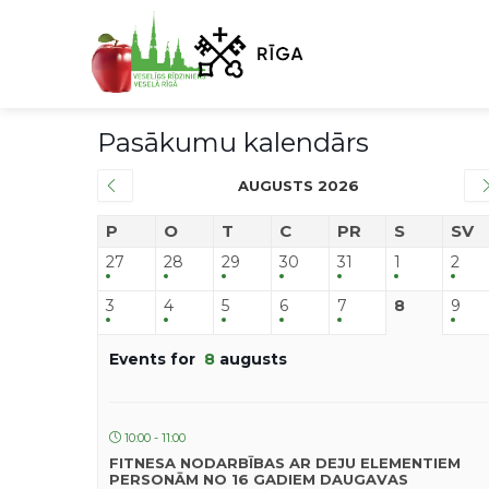
Pasākumu kalendārs
AUGUSTS 2026
P
O
T
C
PR
S
SV
27
28
29
30
31
1
2
3
4
5
6
7
8
9
Events for
8
augusts
10:00 - 11:00
FITNESA NODARBĪBAS AR DEJU ELEMENTIEM
PERSONĀM NO 16 GADIEM DAUGAVAS