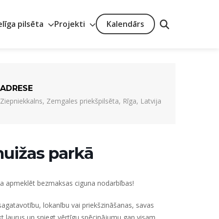
elīga pilsēta
Projekti
Kalendārs
ADRESE
Ziepniekkalns, Zemgales priekšpilsēta, Rīga, Latvija
uižas parkā
ina apmeklēt bezmaksas ciguna nodarbības!
 sagatavotību, lokanību vai priekšzināšanas, savas
ūkt laurus un sniegt vērtīgu spēcinājumu gan visam