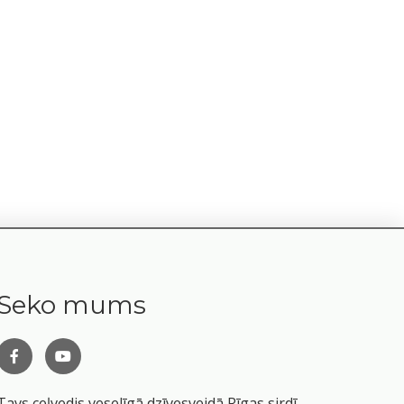
Seko mums
Tavs ceļvedis veselīgā dzīvesveidā Rīgas sirdī.