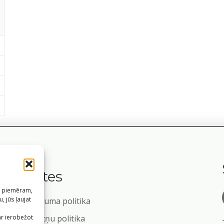
Saites
s, piemēram,
, jūs ļaujat
Privātuma politika
m
ar ierobežot
Sīkdatņu politika