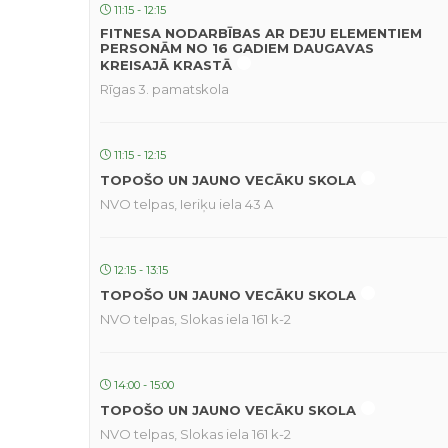
11:15 - 12:15
FITNESA NODARBĪBAS AR DEJU ELEMENTIEM
PERSONĀM NO 16 GADIEM DAUGAVAS
KREISAJĀ KRASTĀ
Rīgas 3. pamatskola
11:15 - 12:15
TOPOŠO UN JAUNO VECĀKU SKOLA
NVO telpas, Ieriķu iela 43 A
12:15 - 13:15
TOPOŠO UN JAUNO VECĀKU SKOLA
NVO telpas, Slokas iela 161 k-2
14:00 - 15:00
TOPOŠO UN JAUNO VECĀKU SKOLA
NVO telpas, Slokas iela 161 k-2