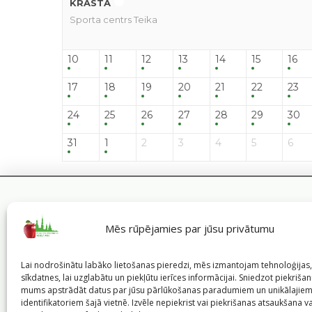
KRASTĀ
Sporta centrs Teika
10
11
12
13
14
15
16
17
18
19
20
21
22
23
24
25
26
27
28
29
30
31
1
2
3
4
5
6
Mēs rūpējamies par jūsu privātumu
Lai nodrošinātu labāko lietošanas pieredzi, mēs izmantojam tehnoloģija
sīkdatnes, lai uzglabātu un piekļūtu ierīces informācijai. Sniedzot piekrišanu
mums apstrādāt datus par jūsu pārlūkošanas paradumiem un unikālajie
identifikatoriem šajā vietnē. Izvēle nepiekrist vai piekrišanas atsaukšana v