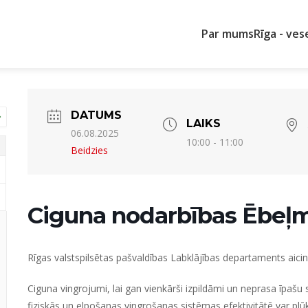
Par mums
Rīga - ves
DATUMS
LAIKS
06.08.2025
10:00 - 11:00
Beidzies
Ciguna nodarbības Ēbeļm
Rīgas valstspilsētas pašvaldības Labklājības departaments aic
Ciguna vingrojumi, lai gan vienkārši izpildāmi un neprasa īpašu
fiziskās un elpošanas vingrošanas sistēmas efektivitātē var pl