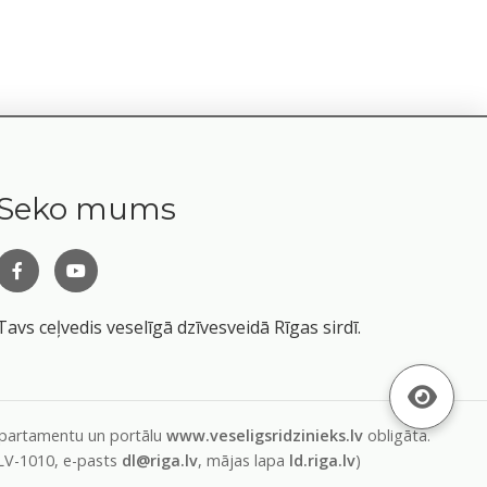
Seko mums
Tavs ceļvedis veselīgā dzīvesveidā Rīgas sirdī.
departamentu un portālu
www.veseligsridzinieks.lv
obligāta.
 LV-1010, e-pasts
dl@riga.lv
, mājas lapa
ld.riga.lv
)