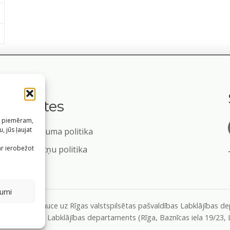
Saites
s, piemēram,
, jūs ļaujat
Privātuma politika
m
ar ierobežot
Sīkdatņu politika
jumi
formāciju, atsauce uz Rīgas valstspilsētas pašvaldības Labklājības 
as pašvaldības Labklājības departaments (Rīga, Baznīcas iela 19/23,