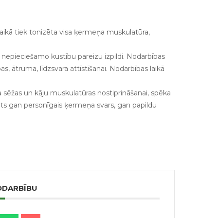
laikā tiek tonizēta visa ķermeņa muskulatūra,
nā nepieciešamo kustību pareizu izpildi. Nodarbības
bas, ātruma, līdzsvara attīstīšanai. Nodarbības laikā
a sēžas un kāju muskulatūras nostiprināšanai, spēka
tots gan personīgais ķermeņa svars, gan papildu
ODARBĪBU