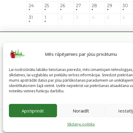
24
25
26
27
28
29
30
31
1
2
3
4
5
6
Mēs rūpējamies par jūsu privātumu
Lai nodrošinātu labāko lietošanas pieredzi, mēs izmantojam tehnoloģija
sīkdatnes, lai uzglabātu un piekļūtu ierīces informācijai. Sniedzot piekrišanu
mums apstrādāt datus par jūsu pārlūkošanas paradumiem un unikālajie
identifikatoriem šajā vietnē. Izvēle nepiekrist vai piekrišanas atsaukšana v
noteiktu vietnes funkciju darbību.
Apstiprināt
Noraidīt
Iestatī
©
2026
Veselīgs rīdzinieks veselā Rīgā
|
Pārpublicējot in
Pašvaldības portālu administrē Rīgas valstspilsēt