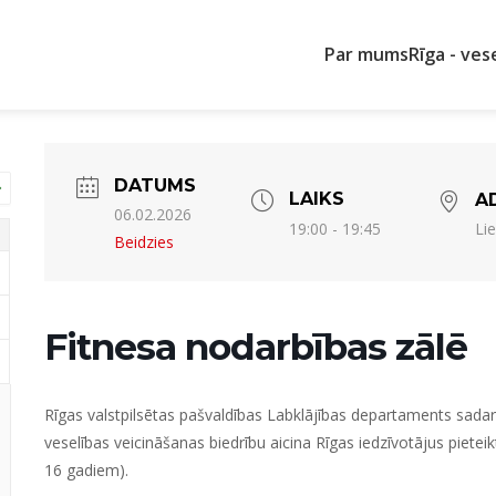
Par mums
Rīga - ves
DATUMS
LAIKS
A
06.02.2026
Lie
19:00 - 19:45
Beidzies
Fitnesa nodarbības zālē
Rīgas valstpilsētas pašvaldības Labklājības departaments sada
veselības veicināšanas biedrību aicina Rīgas iedzīvotājus piet
16 gadiem).