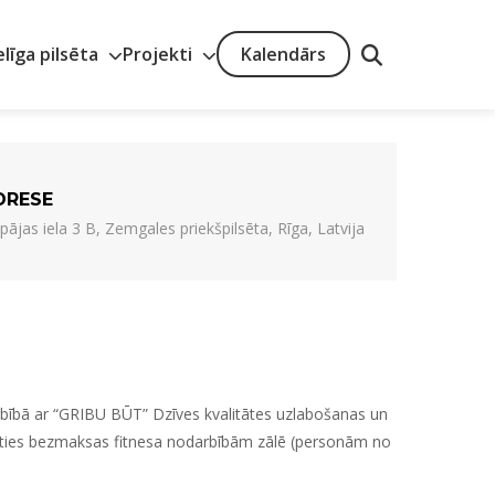
elīga pilsēta
Projekti
Kalendārs
DRESE
pājas iela 3 B, Zemgales priekšpilsēta, Rīga, Latvija
rbībā ar “GRIBU BŪT” Dzīves kvalitātes uzlabošanas un
eikties bezmaksas fitnesa nodarbībām zālē (personām no