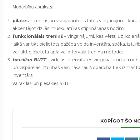
Nodarbību apraksts:
pilates
– zemas un vidējas intensitātes vingrinājumi, kuru 
akcentējot dziļās muskulatūras stiprināšanas nozīmi;
funkcionālais treniņš
– vingrinājumi, kas vērsti uz ikdie
laikā var tikt pielietots dažāda veida inventārs, spēka, izturī
var tikt pielietota apļa vai intervāla treniņa metode;
brazilian BUTT
– vidējas intensitātes vingrinājumi ķermeņ
un vispārējās izturības veicināšanai. Nodarbībā tiek izman
inventārs.
Vairāk lasi un piesakies
ŠEIT
!
KOPĪGOT ŠO N