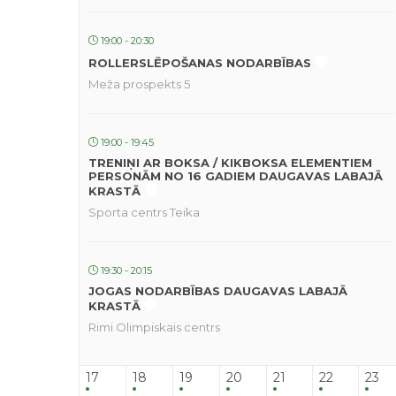
19:00 - 20:30
ROLLERSLĒPOŠANAS NODARBĪBAS
Meža prospekts 5
19:00 - 19:45
TRENIŅI AR BOKSA / KIKBOKSA ELEMENTIEM
PERSONĀM NO 16 GADIEM DAUGAVAS LABAJĀ
KRASTĀ
Sporta centrs Teika
19:30 - 20:15
JOGAS NODARBĪBAS DAUGAVAS LABAJĀ
KRASTĀ
Rimi Olimpiskais centrs
17
18
19
20
21
22
23