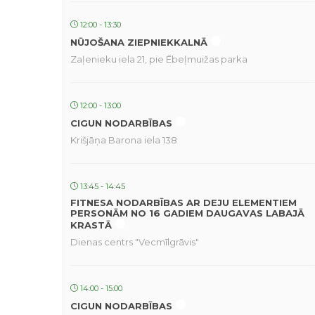
12:00 - 13:30
NŪJOŠANA ZIEPNIEKKALNĀ
Zaļenieku iela 21, pie Ēbeļmuižas parka
12:00 - 13:00
CIGUN NODARBĪBAS
Krišjāņa Barona iela 138
13:45 - 14:45
FITNESA NODARBĪBAS AR DEJU ELEMENTIEM
PERSONĀM NO 16 GADIEM DAUGAVAS LABAJĀ
KRASTĀ
Dienas centrs "Vecmīlgrāvis"
14:00 - 15:00
CIGUN NODARBĪBAS