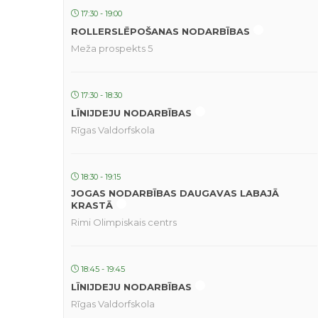
17:30 - 19:00
ROLLERSLĒPOŠANAS NODARBĪBAS
Meža prospekts 5
17:30 - 18:30
LĪNIJDEJU NODARBĪBAS
Rīgas Valdorfskola
18:30 - 19:15
JOGAS NODARBĪBAS DAUGAVAS LABAJĀ
KRASTĀ
Rimi Olimpiskais centrs
18:45 - 19:45
LĪNIJDEJU NODARBĪBAS
Rīgas Valdorfskola