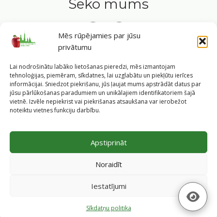
Seko mums
Mēs rūpējamies par jūsu
privātumu
Tavs ceļvedis veselīgā dzīvesveidā Rīgas sirdī.
Lai nodrošinātu labāko lietošanas pieredzi, mēs izmantojam
tehnoloģijas, piemēram, sīkdatnes, lai uzglabātu un piekļūtu ierīces
informācijai. Sniedzot piekrišanu, jūs ļaujat mums apstrādāt datus par
jūsu pārlūkošanas paradumiem un unikālajiem identifikatoriem šajā
vietnē. Izvēle nepiekrist vai piekrišanas atsaukšana var ierobežot
©
2026
Veselīgs rīdzinieks veselā Rīgā
|
Pārpublicējot
noteiktu vietnes funkciju darbību.
informāciju, atsauce uz Rīgas valstspilsētas pašvaldības
Labklājības departamentu un portālu
www.veseligsridzinieks.lv
obligāta.
Apstiprināt
Pašvaldības portālu administrē Rīgas valstspilsētas
pašvaldības Labklājības departaments (Rīga, Baznīcas iela
Noraidīt
19/23, LV-1010, e-pasts
dl@riga.lv
, mājas lapa
ld.riga.lv
)
Iestatījumi