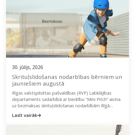
30. jūlijs, 2026
Skrituļslidošanas nodarbības bērniem un
jauniešiem augustā
Rīgas valstspilsētas pašvaldības (RVP) Labklājības
departaments sadarbībā ar biedrību “Mini-Pitch” aicina
uz bezmaksas skrituļslidošanas nodarbībām Rīgā
bērnus un jauniešus. Nodarbību mērķis ir ne tikai
Lasīt vairāk
veicināt…