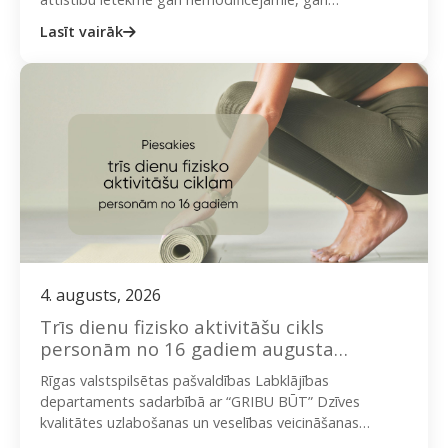
modificējamie riska faktori. Pie nemodificējamajiem
Lasīt vairāk
riska…
4. augusts, 2026
Trīs dienu fizisko aktivitāšu cikls
personām no 16 gadiem augusta
svētdienās
Rīgas valstspilsētas pašvaldības Labklājības
departaments sadarbībā ar “GRIBU BŪT” Dzīves
kvalitātes uzlabošanas un veselības veicināšanas
biedrību aicina iedzīvotājus piedalīties bezmaksas