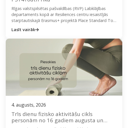
Rīgas valstspilsētas pašvaldības (RVP) Labklājības
departaments kopā ar Resiliences centru iesaistījās
starptautiskajā Erasmus+ projektā Place Standard Tool
4 Youth (PST4Youth), kura ietvaros bija iespēja
Lasīt vairāk
pielāgot…
4. augusts, 2026
Trīs dienu fizisko aktivitāšu cikls
personām no 16 gadiem augusta un
septembra sestdienās