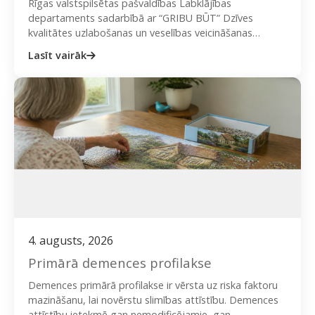
Rīgas valstspilsētas pašvaldības Labklājības
departaments sadarbībā ar “GRIBU BŪT” Dzīves
kvalitātes uzlabošanas un veselības veicināšanas
biedrību aicina iedzīvotājus piedalīties bezmaksas
Lasīt vairāk
nodarbībās “Trīs dienu fizisko aktivitāšu…
4. augusts, 2026
Primārā demences profilakse
Demences primārā profilakse ir vērsta uz riska faktoru
mazināšanu, lai novērstu slimības attīstību. Demences
attīstību ietekmē gan nemodificējamie, gan