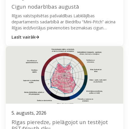
Cigun nodarbības augustā
Rīgas valstspilsētas pašvaldības Labklājības
departaments sadarbībā ar Biedrību “Mini-Pitch” aicina
Rīgas iedzīvotājus pievienoties bezmaksas cigun
nodarbībām dažādās Rīgas apkaimēs. Nodarbības
Lasīt vairāk
vada sertificēti un pieredzējuši instruktori,…
5. augusts, 2026
Rīgas pieredze, pielāgojot un testējot
PST4Youth rīku