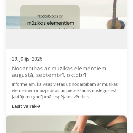
29. jūlijs, 2026
Nodarbības ar mūzikas elementiem
augustā, septembrī, oktobrī
Informējam, ka visas vietas uz nodarbībām ar mūzikas
elementiem ir aizpildītas un pieteikšanās noslēgusies!
Jautājumu gadījumā iespējams vērsties:
ieva@onplate.lv vai + 371 29423020 (Ieva). Rīgas…
Lasīt vairāk