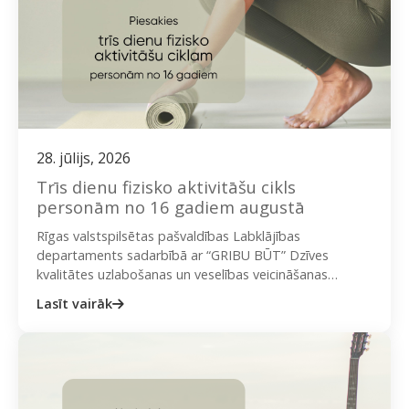
28. jūlijs, 2026
Trīs dienu fizisko aktivitāšu cikls
personām no 16 gadiem augustā
Rīgas valstspilsētas pašvaldības Labklājības
departaments sadarbībā ar “GRIBU BŪT” Dzīves
kvalitātes uzlabošanas un veselības veicināšanas
biedrību aicina iedzīvotājus piedalīties bezmaksas
Lasīt vairāk
nodarbībās “Trīs dienu fizisko aktivitāšu…