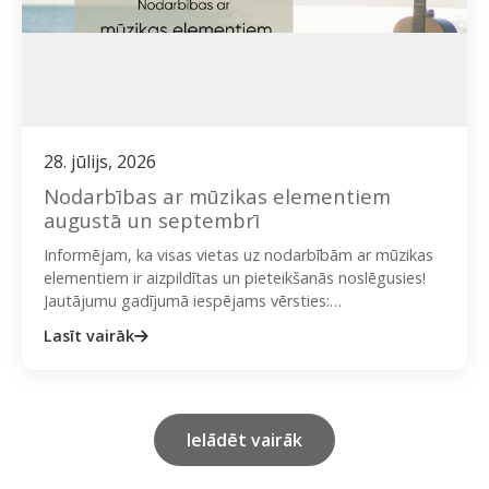
28. jūlijs, 2026
Nodarbības ar mūzikas elementiem
augustā un septembrī
Informējam, ka visas vietas uz nodarbībām ar mūzikas
elementiem ir aizpildītas un pieteikšanās noslēgusies!
Jautājumu gadījumā iespējams vērsties:
ieva@onplate.lv vai + 371 29423020 (Ieva). Rīgas…
Lasīt vairāk
Ielādēt vairāk