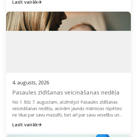
Lasīt vairāk
nodarbībās “Trīs dienu fizisko aktivitāšu…
4. augusts, 2026
Pasaules zīdīšanas veicināšanas nedēļa
No 1. līdz 7. augustam, atzīmējot Pasaules zīdīšanas
veicināšanas nedēļu, aicinām jaunās māmiņas rūpēties
ne tikai par savu mazulīti, bet arī par savu veselību un…
Lasīt vairāk