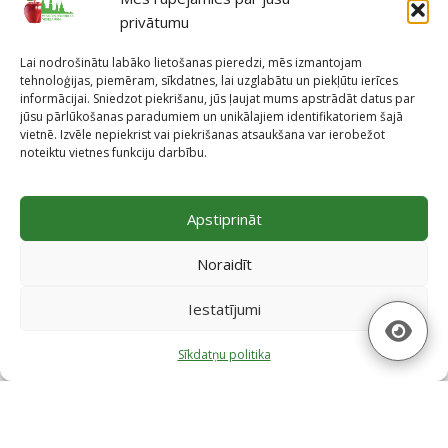
privātumu
Lai nodrošinātu labāko lietošanas pieredzi, mēs izmantojam
tehnoloģijas, piemēram, sīkdatnes, lai uzglabātu un piekļūtu ierīces
informācijai. Sniedzot piekrišanu, jūs ļaujat mums apstrādāt datus par
jūsu pārlūkošanas paradumiem un unikālajiem identifikatoriem šajā
vietnē. Izvēle nepiekrist vai piekrišanas atsaukšana var ierobežot
noteiktu vietnes funkciju darbību.
Projekti
Apstiprināt
Skatīt projektus
Noraidīt
Iestatījumi