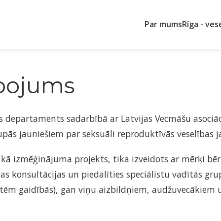
Par mums
Rīga - ves
pojums
bas departaments sadarbībā ar Latvijas Vecmāšu asoci
rupās jauniešiem par seksuāli reproduktīvās veselības 
 kā izmēģinājuma projekts, tika izveidots ar mērķi bē
 konsultācijas un piedalīties speciālistu vadītās grup
tēm gaidībās), gan viņu aizbildņiem, audžuvecākiem u