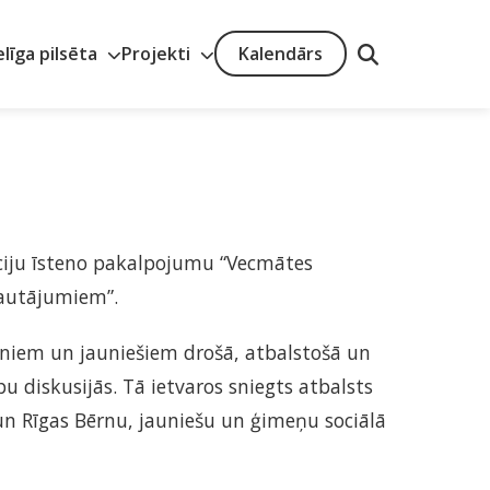
elīga pilsēta
Projekti
Kalendārs
āciju īsteno pakalpojumu “Vecmātes
jautājumiem”.
rniem un jauniešiem drošā, atbalstošā un
u diskusijās. Tā ietvaros sniegts atbalsts
n Rīgas Bērnu, jauniešu un ģimeņu sociālā