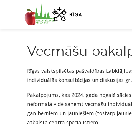
Vecmāšu pakal
Rīgas valstspilsētas pašvaldības Labklājī
individuālās konsultācijas un diskusijas g
Pakalpojums, kas 2024. gada nogalē sācies
neformālā vidē saņemt vecmāšu individuālas
gan bērniem un jauniešiem (tostarp jaunie
atbalsta centra speciālistiem.