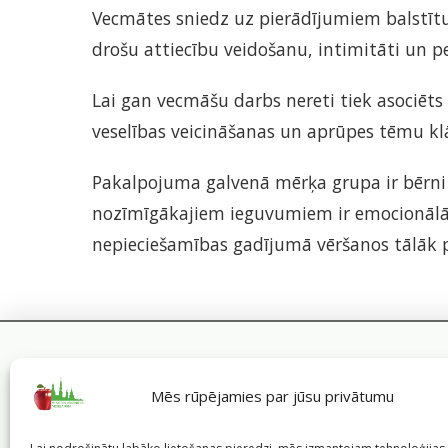
Vecmātes sniedz uz pierādījumiem balstītu
drošu attiecību veidošanu, intimitāti un 
Lai gan vecmāšu darbs nereti tiek asociē
veselības veicināšanas un aprūpes tēmu kl
Pakalpojuma galvenā mērķa grupa ir bērni u
nozīmīgākajiem ieguvumiem ir emocionālā d
nepieciešamības gadījumā vēršanos tālāk pi
Mēs rūpējamies par jūsu privātumu