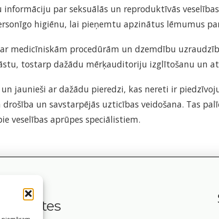
 informāciju par seksuālās un reproduktīvās veselība
personīgo higiēnu, lai pieņemtu apzinātus lēmumus par
ts ar medicīniskām procedūrām un dzemdību uzraudzīb
āstu, tostarp dažādu mērķauditoriju izglītošanu un at
n jaunieši ar dažādu pieredzi, kas nereti ir piedzīvoju
rošība un savstarpējās uzticības veidošana. Tas palī
e veselības aprūpes speciālistiem.
Saites