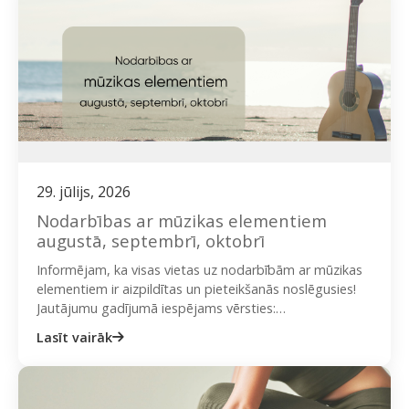
29. jūlijs, 2026
Nodarbības ar mūzikas elementiem
augustā, septembrī, oktobrī
Informējam, ka visas vietas uz nodarbībām ar mūzikas
elementiem ir aizpildītas un pieteikšanās noslēgusies!
Jautājumu gadījumā iespējams vērsties:
ieva@onplate.lv vai + 371 29423020 (Ieva). Rīgas…
Lasīt vairāk