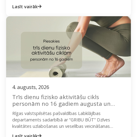
nodarbībām dažādās Rīgas apkaimēs. Nodarbības
Lasīt vairāk
vada sertificēti un pieredzējuši instruktori,…
4. augusts, 2026
Trīs dienu fizisko aktivitāšu cikls
personām no 16 gadiem augusta un
septembra sestdienās
Rīgas valstspilsētas pašvaldības Labklājības
departaments sadarbībā ar “GRIBU BŪT” Dzīves
kvalitātes uzlabošanas un veselības veicināšanas
biedrību aicina iedzīvotājus piedalīties bezmaksas
Lasīt vairāk