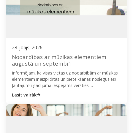
28. jūlijs, 2026
Nodarbības ar mūzikas elementiem
augustā un septembrī
Informējam, ka visas vietas uz nodarbībām ar mūzikas
elementiem ir aizpildītas un pieteikšanās noslēgusies!
Jautājumu gadījumā iespējams vērsties:
ieva@onplate.lv vai + 371 29423020 (Ieva). Rīgas…
Lasīt vairāk