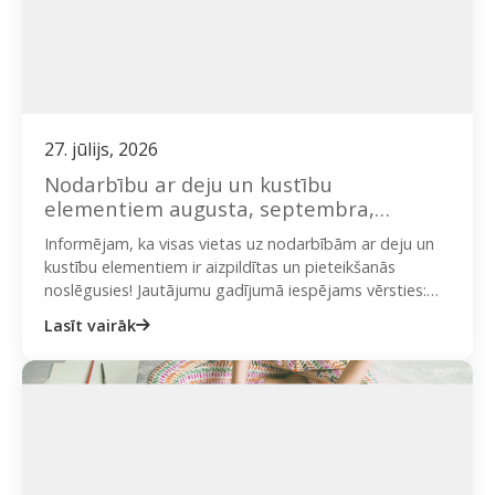
27. jūlijs, 2026
Nodarbību ar deju un kustību
elementiem augusta, septembra,
oktobra dienas grupa
Informējam, ka visas vietas uz nodarbībām ar deju un
kustību elementiem ir aizpildītas un pieteikšanās
noslēgusies! Jautājumu gadījumā iespējams vērsties:
ieva@onplate.lv vai + 371 29423020…
Lasīt vairāk