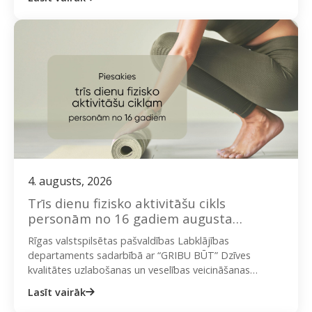
nodarbībās “Trīs dienu fizisko aktivitāšu…
4. augusts, 2026
Trīs dienu fizisko aktivitāšu cikls
personām no 16 gadiem augusta
svētdienās
Rīgas valstspilsētas pašvaldības Labklājības
departaments sadarbībā ar “GRIBU BŪT” Dzīves
kvalitātes uzlabošanas un veselības veicināšanas
biedrību aicina iedzīvotājus piedalīties bezmaksas
Lasīt vairāk
nodarbībās “Trīs dienu fizisko aktivitāšu…