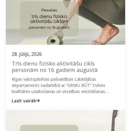
28. jūlijs, 2026
Trīs dienu fizisko aktivitāšu cikls
personām no 16 gadiem augustā
Rīgas valstspilsētas pašvaldības Labklājības
departaments sadarbībā ar “GRIBU BŪT” Dzīves
kvalitātes uzlabošanas un veselības veicināšanas
biedrību aicina iedzīvotājus piedalīties bezmaksas
Lasīt vairāk
nodarbībās “Trīs dienu fizisko aktivitāšu…