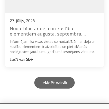
27. jūlijs, 2026
Nodarbību ar deju un kustību
elementiem augusta, septembra,
oktobra dienas grupa
Informējam, ka visas vietas uz nodarbībām ar deju un
kustību elementiem ir aizpildītas un pieteikšanās
noslēgusies! Jautājumu gadījumā iespējams vērsties:
ieva@onplate.lv vai + 371 29423020…
Lasīt vairāk
Ielādēt vairāk