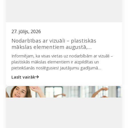
27. jūlijs, 2026
Nodarbības ar vizuāli – plastiskās
mākslas elementiem augustā,
septembrī, oktobrī
Informējam, ka visas vietas uz nodarbībām ar vizuāli –
plastiskās mākslas elementiem ir aizpildītas un
pieteikšanās noslēgusies! Jautājumu gadījumā
iespējams vērsties: ieva@onplate.lv vai + 371…
Lasīt vairāk