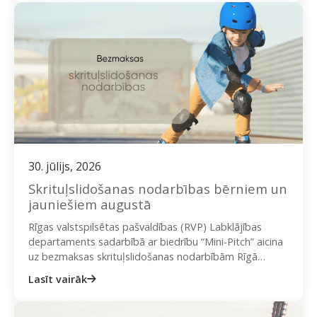
30. jūlijs, 2026
Skrituļslidošanas nodarbības bērniem un
jauniešiem augustā
Rīgas valstspilsētas pašvaldības (RVP) Labklājības
departaments sadarbībā ar biedrību “Mini-Pitch” aicina
uz bezmaksas skrituļslidošanas nodarbībām Rīgā
bērnus un jauniešus. Nodarbību mērķis ir ne tikai
Lasīt vairāk
veicināt…