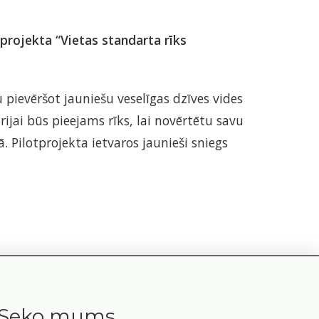
 projekta
“Vietas standarta rīks
 pievēršot jauniešu veselīgas dzīves vides
ijai būs pieejams rīks, lai novērtētu savu
. Pilotprojekta ietvaros jaunieši sniegs
Seko mums