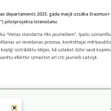
jības departaments 2025. gada maijā uzsāka Erasmus+
”) pilotprojekta īstenošanu.
rīku “Vietas standarta rīks jauniešiem”, īpašu uzmanību
stēšanas un ieviešanas procesa, konkrētajai mērķauditor
kopīgi izstrādātu idejas, kā uzlabot dzīvi savā kopienā
varētu efektīvi izmantot arī citi jaunieši Latvijā.