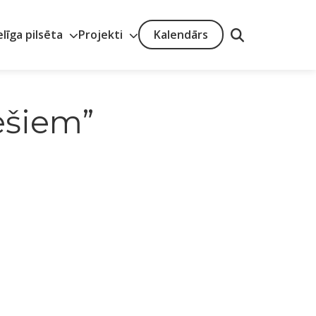
elīga pilsēta
Projekti
Kalendārs
iešiem”