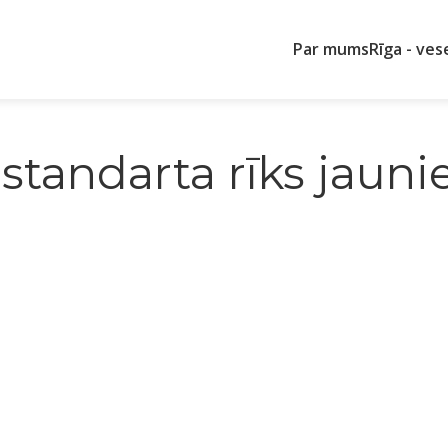
Par mums
Rīga - ves
 standarta rīks jaun