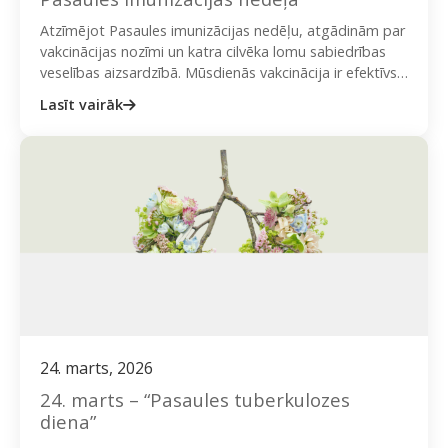
Atzīmējot Pasaules imunizācijas nedēļu, atgādinām par
vakcinācijas nozīmi un katra cilvēka lomu sabiedrības
veselības aizsardzībā. Mūsdienās vakcinācija ir efektīvs
veids kā pasargāt sevi un citus…
Lasīt vairāk
24. marts, 2026
24. marts – “Pasaules tuberkulozes
diena”