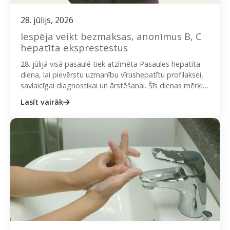
28. jūlijs, 2026
Iespēja veikt bezmaksas, anonīmus B, C
hepatīta eksprestestus
28. jūlijā visā pasaulē tiek atzīmēta Pasaules hepatīta
diena, lai pievērstu uzmanību vīrushepatītu profilaksei,
savlaicīgai diagnostikai un ārstēšanai. Šīs dienas mērķis
ir veicināt sabiedrības izpratni…
Lasīt vairāk