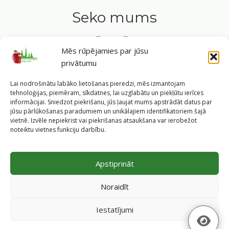
Seko mums
Mēs rūpējamies par jūsu
privātumu
Tavs ceļvedis veselīgā dzīvesveidā Rīgas sirdī.
Lai nodrošinātu labāko lietošanas pieredzi, mēs izmantojam
tehnoloģijas, piemēram, sīkdatnes, lai uzglabātu un piekļūtu ierīces
informācijai. Sniedzot piekrišanu, jūs ļaujat mums apstrādāt datus par
jūsu pārlūkošanas paradumiem un unikālajiem identifikatoriem šajā
vietnē. Izvēle nepiekrist vai piekrišanas atsaukšana var ierobežot
©
2026
Veselīgs rīdzinieks veselā Rīgā
|
Pārpublicējot
noteiktu vietnes funkciju darbību.
informāciju, atsauce uz Rīgas valstspilsētas pašvaldības
Labklājības departamentu un portālu
www.veseligsridzinieks.lv
obligāta.
Apstiprināt
Pašvaldības portālu administrē Rīgas valstspilsētas
pašvaldības Labklājības departaments (Rīga, Baznīcas iela
Noraidīt
19/23, LV-1010, e-pasts
dl@riga.lv
, mājas lapa
ld.riga.lv
)
Iestatījumi