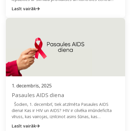
(turpmāk tekstā SPKC) informāciju par šī vīrusa…
Lasīt vairāk
1. decembris, 2025
Pasaules AIDS diena
Šodien, 1. decembrī, tiek atzīmēta Pasaules AIDS
diena! Kas ir HIV un AIDS? HIV ir cilvēka imūndeficīta
vīruss, kas vairojas, iznīcinot asins šūnas, kas…
Lasīt vairāk