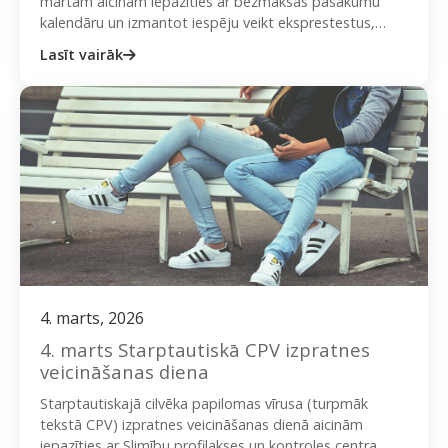
martam aicinām iepazīties ar bezmaksas pasākumu
kalendāru un izmantot iespēju veikt eksprestestus,
plaušu rentgenu, krēpu izmeklējumus tuberkulozes…
Lasīt vairāk
4. marts, 2026
4. marts Starptautiskā CPV izpratnes
veicināšanas diena
Starptautiskajā cilvēka papilomas vīrusa (turpmāk
tekstā CPV) izpratnes veicināšanas dienā aicinām
iepazīties ar Slimību profilakses un kontroles centra