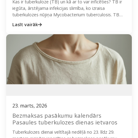
Kas ir tuberkuloze (TB) un kā ar to var inficēties? TB ir
iegūta, ārstējama infekcijas slimība, ko izraisa
tuberkulozes nūjiņa Mycobacterium tuberculosis. TB
izplatās gaisa…
Lasīt vairāk
23. marts, 2026
Bezmaksas pasākumu kalendārs
Pasaules tuberkulozes dienas ietvaros
Tuberkulozes dienai veltītajā nedēļā no 23. līdz 29.