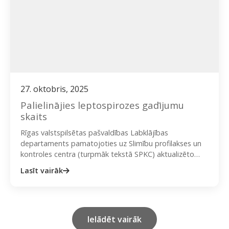
27. oktobris, 2025
Palielinājies leptospirozes gadījumu
skaits
Rīgas valstspilsētas pašvaldības Labklājības
departaments pamatojoties uz Slimību profilakses un
kontroles centra (turpmāk tekstā SPKC) aktualizēto
informāciju vērš uzmanību, ka šogad līdz 14. oktobrim
Lasīt vairāk
Latvijā…
Ielādēt vairāk