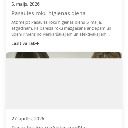
5. maijs, 2026
Pasaules roku higiēnas diena
Atzīmējot Pasaules roku higiēnas dienu 5. maijā,
atgādinām, ka pareiza roku mazgāšana ar ziepēm un
ūdeni ir viens no vienkāršākajiem un efektīvākajiem
veidiem kā ierobežot…
Lasīt vairāk
27. aprīlis, 2026
Pasaules imunizācijas nedēļa