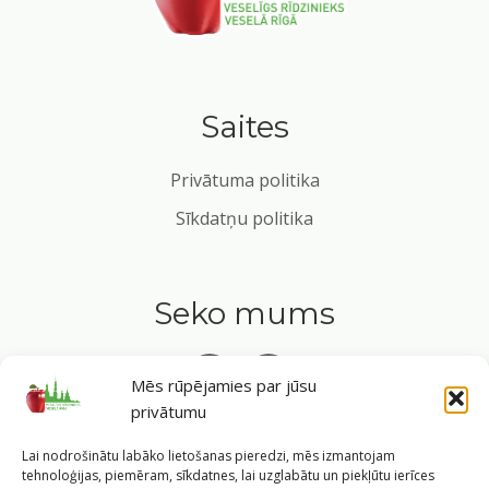
Saites
Privātuma politika
Sīkdatņu politika
Seko mums
Mēs rūpējamies par jūsu
privātumu
Tavs ceļvedis veselīgā dzīvesveidā Rīgas sirdī.
Lai nodrošinātu labāko lietošanas pieredzi, mēs izmantojam
tehnoloģijas, piemēram, sīkdatnes, lai uzglabātu un piekļūtu ierīces