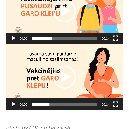
00:00
00:14
Video
atskaņotājs
00:00
00:14
Photo by
CDC
on
Unsplash