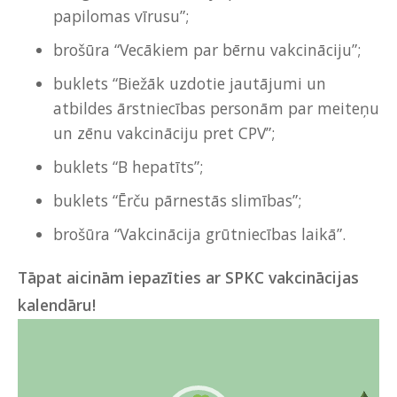
papilomas vīrusu”;
brošūra
“Vecākiem par bērnu vakcināciju”;
buklets
“Biežāk uzdotie jautājumi un
atbildes ārstniecības personām par meiteņu
un zēnu vakcināciju pret CPV”;
buklets
“B hepatīts”;
buklets
“Ērču pārnestās slimības”;
brošūra
“Vakcinācija grūtniecības laikā”.
Tāpat aicinām iepazīties ar SPKC vakcinācijas
kalendāru!
Video
atskaņotājs