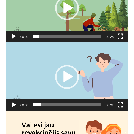
00:00
00:26
Video
atskaņotājs
00:00
00:21
Video
atskaņotājs