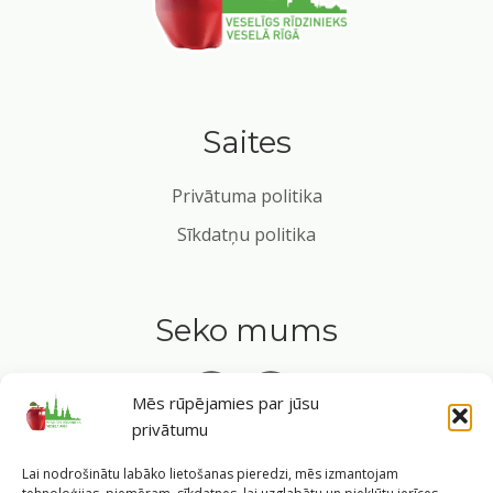
Saites
Privātuma politika
Sīkdatņu politika
Seko mums
Mēs rūpējamies par jūsu
privātumu
Tavs ceļvedis veselīgā dzīvesveidā Rīgas sirdī.
Lai nodrošinātu labāko lietošanas pieredzi, mēs izmantojam