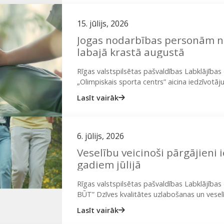
15. jūlijs, 2026
Jogas nodarbības personām 
labajā krastā augustā
Rīgas valstspilsētas pašvaldības Labklājība
„Olimpiskais sporta centrs” aicina iedzīvotā
nodarbībām Daugavas labajā krastā! Jogas n
Lasīt vairāk
6. jūlijs, 2026
Veselību veicinoši pārgājieni 
gadiem jūlijā
Rīgas valstspilsētas pašvaldības Labklājīb
BŪT” Dzīves kvalitātes uzlabošanas un veselī
iedzīvotājus piedalīties bezmaksas veselību 
Lasīt vairāk
no…