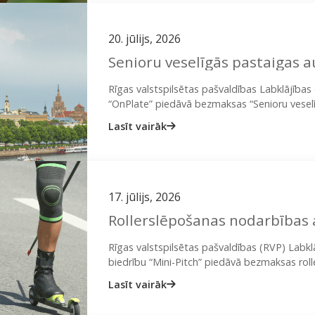
20. jūlijs, 2026
Senioru veselīgās pastaigas 
Rīgas valstspilsētas pašvaldības Labklājība
“OnPlate” piedāvā bezmaksas “Senioru veselīgā
veids, lai uzlabotu fizisko veselību un vairāk 
Lasīt vairāk
17. jūlijs, 2026
Rollerslēpošanas nodarbības
Rīgas valstspilsētas pašvaldības (RVP) Labk
biedrību “Mini-Pitch” piedāvā bezmaksas rol
pieaugušajiem. Programmas ietvaros iedzīvo
Lasīt vairāk
sertificētu instruktoru vadībā apgūt…