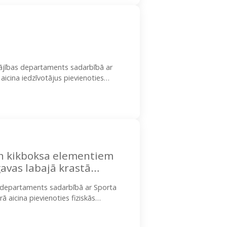
lājības departaments sadarbībā ar
 aicina iedzīvotājus pievienoties
s apkaimēs. Līnijdejas ir aizraujošs
un kikboksa elementiem
vas labajā krastā
s departaments sadarbībā ar Sporta
ā aicina pievienoties fiziskās
boksa elementiem…