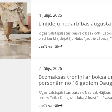
4. jūlijs, 2026
Līnijdeju nodarbības augustā
Rīgas valstspilsētas pašvaldības (RVP) Labk
biedrību Līnijdejotāju klubs “Jautrie zābaciņi”
bezmaksas līnijdeju nodarbībām dažādās Rīga
Lasīt vairāk
un…
2. jūlijs, 2026
Bezmaksas treniņi ar boksa 
personām no 16 gadiem Dauga
turpinās arī vasarā
Rīgas valstspilsētas pašvaldības Labklājība
centrs Teika Daugavas labajā krastā arī vasar
sagatavotības nodarbībām ar boksa un kik
Lasīt vairāk