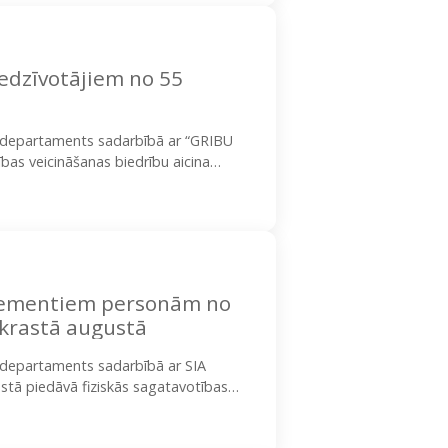
iedzīvotājiem no 55
as departaments sadarbībā ar “GRIBU
bas veicināšanas biedrību aicina
veicinošos pārgājienos iedzīvotājiem
elementiem personām no
krastā augustā
s departaments sadarbībā ar SIA
astā piedāvā fiziskās sagatavotības
Regulāras fiziskās aktivitātes…