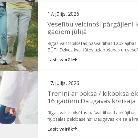
17. jūlijs, 2026
Veselību veicinoši pārgājieni 
gadiem jūlijā
Rīgas valstspilsētas pašvaldības Labklājīb
BŪT” Dzīves kvalitātes uzlabošanas un veselī
iedzīvotājus piedalīties bezmaksas veselību 
Lasīt vairāk
no…
17. jūlijs, 2026
Treniņi ar boksa / kikboksa 
16 gadiem Daugavas kreisajā 
Rīgas valstspilsētas pašvaldības Labklājība
“Ķīpsalas peldbaseins” Daugavas kreisajā kr
nodarbības ar boksa / kikboksa elementiem. 
Lasīt vairāk