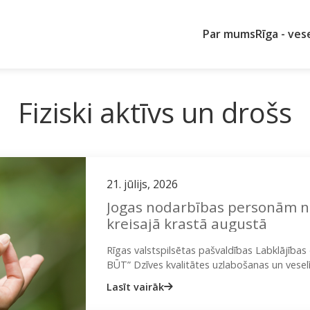
Par mums
Rīga - ves
Fiziski aktīvs un drošs
21. jūlijs, 2026
Jogas nodarbības personām no 16 gadiem D
kreisajā krastā augustā
Rīgas valstspilsētas pašvaldības Labklājīb
BŪT” Dzīves kvalitātes uzlabošanas un veselī
iedzīvotājus pieteikties bezmaksas jogas n
Lasīt vairāk
Jogas…