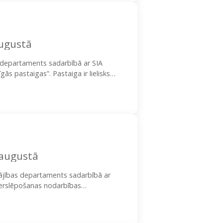
augustā
s departaments sadarbībā ar SIA
s pastaigas”. Pastaiga ir lielisks
iepazītu…
 augustā
lājības departaments sadarbībā ar
lerslēpošanas nodarbības
tājiem tiek piedāvāta iespēja