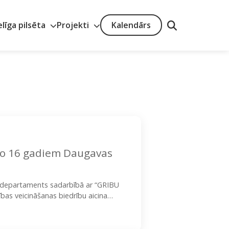
elīga pilsēta
Projekti
Kalendārs
augavas
as departaments sadarbībā ar “GRIBU
bas veicināšanas biedrību aicina
odarbībām Daugavas kreisajā krastā.