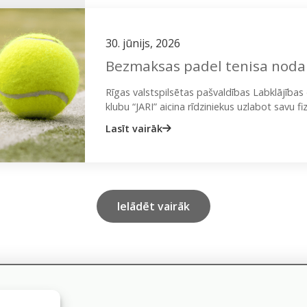
30. jūnijs, 2026
Bezmaksas padel tenisa noda
Rīgas valstspilsētas pašvaldības Labklājība
klubu “JARI” aicina rīdziniekus uzlabot savu 
aktīvam dzīvesveidam, no 2026. gada 14. jūl
Lasīt vairāk
Ielādēt vairāk