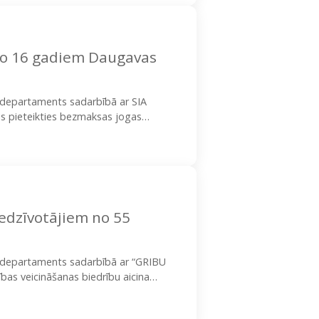
no 16 gadiem Daugavas
s departaments sadarbībā ar SIA
jus pieteikties bezmaksas jogas
odarbības ir vērstas uz…
iedzīvotājiem no 55
as departaments sadarbībā ar “GRIBU
bas veicināšanas biedrību aicina
veicinošos pārgājienos iedzīvotājiem