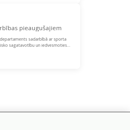
rbības pieaugušajiem
s departaments sadarbībā ar sporta
fizisko sagatavotību un iedvesmoties
ija…