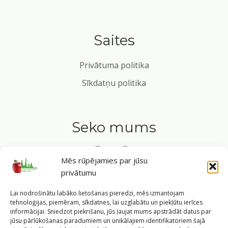
Saites
Privātuma politika
Sīkdatņu politika
Seko mums
Mēs rūpējamies par jūsu
privātumu
Tavs ceļvedis veselīgā dzīvesveidā Rīgas sirdī.
Lai nodrošinātu labāko lietošanas pieredzi, mēs izmantojam
tehnoloģijas, piemēram, sīkdatnes, lai uzglabātu un piekļūtu ierīces
informācijai. Sniedzot piekrišanu, jūs ļaujat mums apstrādāt datus par
jūsu pārlūkošanas paradumiem un unikālajiem identifikatoriem šajā