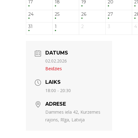
17
18
19
20
2
24
25
26
27
2
31
1
2
3
4
DATUMS
02.02.2026
Beidzies
LAIKS
18:00 - 20:30
ADRESE
Dammes iela 42, Kurzemes
rajons, Rīga, Latvija