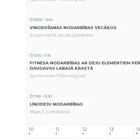
09:00 - 10:00
VINGROŠANAS NODARBĪBAS VECĀĶOS
Zvejas iela 16, Vecāķu peldvieta
10:15 - 11:15
FITNESA NODARBĪBAS AR DEJU ELEMENTIEM PE
DAUGAVAS LABAJĀ KRASTĀ
Sporta klubs "FitBoxing Lab"
11:00 - 12:00
LĪNIJDEJU NODARBĪBAS
Rīgas 3. pamatskola
10
11
12
13
1