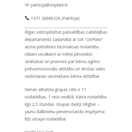
patricija@onplate.lv
+371 26686226 (Patrīcija)
Rīgas valstspilsētas pašvaldības Labklājības
departaments sadarbībā ar SIA “OnPlate”
aicina pieteikties bezmaksas nodarbību
ciklam vecākiem
ar mērķi pilnveidot
zināšanas un prasmes par bērnu agrīno
psihoemocionālo attīstību un drošas vides
veidošanas veicināšanu bērna attīstībai.
Vienas atbalsta grupas cikls ir
11
nodarbības
, 1 reizi nedēļā. Katra nodarbība
ilgs
2,5 stundas
. Grupas daļēji slēgtas –
jaunu dalībnieku pievienošanās iespējama
līdz otrajai nodarbībai.