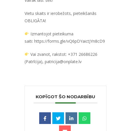
Vairāk lasi:
šeit!
Vietu skaits ir ierobežots, pieteikšanās
OBLIGĀTA!
Izmantojot pieteikuma
saiti:
https://forms.gle/vQ6pDYaictJYn8cD9
Vai zvanot, rakstot: +371 26686226
(Patrīcija),
patricija@onplate.lv
KOPĪGOT ŠO NODARBĪBU