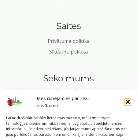
Saites
Privātuma politika
Sīkdatņu politika
Seko mums
Mēs rūpējamies par jūsu
privātumu
Tavs ceļvedis veselīgā dzīvesveidā Rīgas sirdī.
Lai nodrošinātu labāko lietošanas pieredzi, mēs izmantojam
tehnoloģijas, piemēram, sīkdatnes, lai uzglabātu un piekļūtu ierīces
informācijai. Sniedzot piekrišanu, jūs ļaujat mums apstrādāt datus par
jūsu pārlūkošanas paradumiem un unikālajiem identifikatoriem šajā