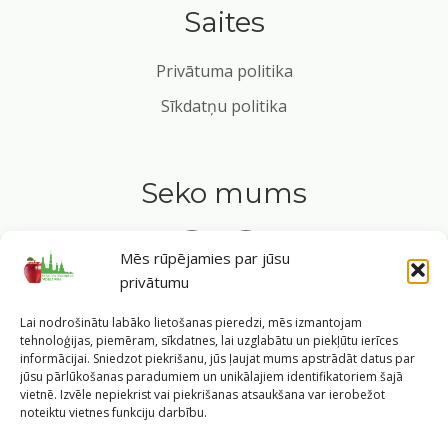
Saites
Privātuma politika
Sīkdatņu politika
Seko mums
Mēs rūpējamies par jūsu
privātumu
Tavs ceļvedis veselīgā dzīvesveidā Rīgas sirdī.
Lai nodrošinātu labāko lietošanas pieredzi, mēs izmantojam
tehnoloģijas, piemēram, sīkdatnes, lai uzglabātu un piekļūtu ierīces
informācijai. Sniedzot piekrišanu, jūs ļaujat mums apstrādāt datus par
jūsu pārlūkošanas paradumiem un unikālajiem identifikatoriem šajā
vietnē. Izvēle nepiekrist vai piekrišanas atsaukšana var ierobežot
©
2026
Veselīgs rīdzinieks veselā Rīgā
|
Pārpublicējot
noteiktu vietnes funkciju darbību.
informāciju, atsauce uz Rīgas valstspilsētas pašvaldības
Labklājības departamentu un portālu