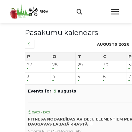
Pasākumu kalendārs
AUGUSTS 2026
P
O
T
C
P
27
28
29
30
3
3
4
5
6
7
Events for
9
augusts
09:00 - 10:00
FITNESA NODARBĪBAS AR DEJU ELEMENTIEM PE
DAUGAVAS LABAJĀ KRASTĀ
Sporta klubs "FitBoxing Lab"