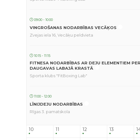
09:00 - 10:00
VINGROŠANAS NODARBĪBAS VECĀĶOS
Zvejas iela 16, Vecāķu peldvieta
10:15 - 11:15
FITNESA NODARBĪBAS AR DEJU ELEMENTIEM PE
DAUGAVAS LABAJĀ KRASTĀ
Sporta klubs "FitBoxing Lab"
11:00 - 12:00
LĪNIJDEJU NODARBĪBAS
Rīgas 3. pamatskola
10
11
12
13
1