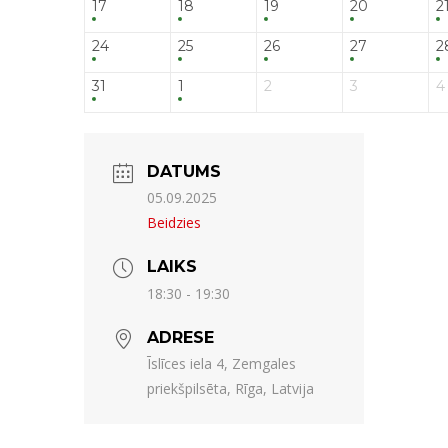
17
18
19
20
2
24
25
26
27
2
31
1
2
3
4
DATUMS
05.09.2025
Beidzies
LAIKS
18:30 - 19:30
ADRESE
Īslīces iela 4, Zemgales
priekšpilsēta, Rīga, Latvija