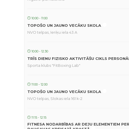
10:00 - 11:00
TOPOŠO UN JAUNO VECĀKU SKOLA
NVO telpas, Ieriķu iela 43 A
10:00 - 12:30
TRĪS DIENU FIZISKO AKTIVITĀŠU CIKLS PERSON
Sporta klubs "FitBoxing Lab"
11:00 - 12:00
TOPOŠO UN JAUNO VECĀKU SKOLA
NVO telpas, Slokas iela 161 k-2
11:15 - 12:15
FITNESA NODARBĪBAS AR DEJU ELEMENTIEM PE