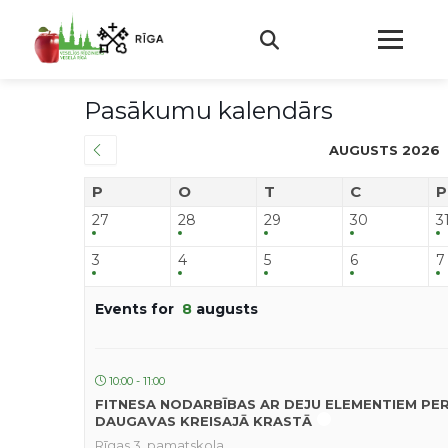
Pasākumu kalendārs
AUGUSTS 2026
P
O
T
C
P
27
28
29
30
3
3
4
5
6
7
Events for
8
augusts
10:00 - 11:00
FITNESA NODARBĪBAS AR DEJU ELEMENTIEM PE
DAUGAVAS KREISAJĀ KRASTĀ
Rīgas 3. pamatskola