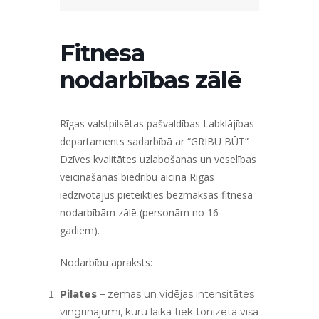
Fitnesa
nodarbības zālē
Rīgas valstpilsētas pašvaldības Labklājības
departaments sadarbībā ar “GRIBU BŪT”
Dzīves kvalitātes uzlabošanas un veselības
veicināšanas biedrību aicina Rīgas
iedzīvotājus pieteikties bezmaksas fitnesa
nodarbībām zālē (personām no 16
gadiem).
Nodarbību apraksts:
Pilates
– zemas un vidējas intensitātes
vingrinājumi, kuru laikā tiek tonizēta visa