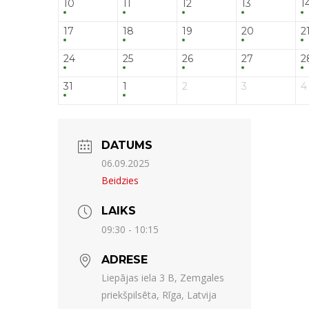
10
11
12
13
1
17
18
19
20
2
24
25
26
27
2
31
1
2
3
4
DATUMS
06.09.2025
Beidzies
LAIKS
09:30 - 10:15
ADRESE
Liepājas iela 3 B, Zemgales
priekšpilsēta, Rīga, Latvija