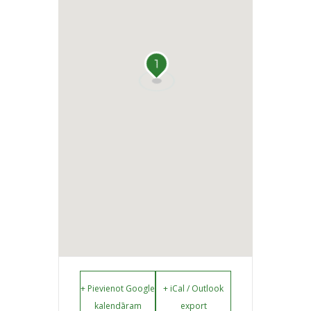
1
+ Pievienot Google
+ iCal / Outlook
kalendāram
export