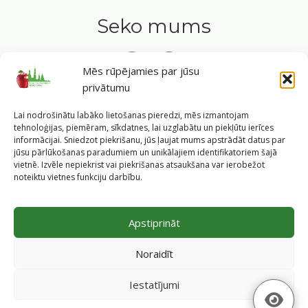
Seko mums
Mēs rūpējamies par jūsu
privātumu
Tavs ceļvedis veselīgā dzīvesveidā Rīgas sirdī.
Lai nodrošinātu labāko lietošanas pieredzi, mēs izmantojam
tehnoloģijas, piemēram, sīkdatnes, lai uzglabātu un piekļūtu ierīces
informācijai. Sniedzot piekrišanu, jūs ļaujat mums apstrādāt datus par
jūsu pārlūkošanas paradumiem un unikālajiem identifikatoriem šajā
vietnē. Izvēle nepiekrist vai piekrišanas atsaukšana var ierobežot
©
2026
Veselīgs rīdzinieks veselā Rīgā
|
Pārpublicējot
noteiktu vietnes funkciju darbību.
informāciju, atsauce uz Rīgas valstspilsētas pašvaldības
Labklājības departamentu un portālu
www.veseligsridzinieks.lv
obligāta.
Apstiprināt
Pašvaldības portālu administrē Rīgas valstspilsētas
pašvaldības Labklājības departaments (Rīga, Baznīcas iela
Noraidīt
19/23, LV-1010, e-pasts
dl@riga.lv
, mājas lapa
ld.riga.lv
)
Iestatījumi