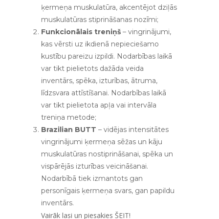
ķermeņa muskulatūra, akcentējot dziļās
muskulatūras stiprināšanas nozīmi;
Funkcionālais treniņš
– vingrinājumi,
kas vērsti uz ikdienā nepieciešamo
kustību pareizu izpildi. Nodarbības laikā
var tikt pielietots dažāda veida
inventārs, spēka, izturības, ātruma,
līdzsvara attīstīšanai. Nodarbības laikā
var tikt pielietota apļa vai intervāla
treniņa metode;
Brazilian BUTT
– vidējas intensitātes
vingrinājumi ķermeņa sēžas un kāju
muskulatūras nostiprināšanai, spēka un
vispārējās izturības veicināšanai.
Nodarbībā tiek izmantots gan
personīgais ķermeņa svars, gan papildu
inventārs.
Vairāk lasi un piesakies
ŠEIT
!