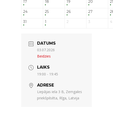
17
18
19
20
2
24
25
26
27
2
31
1
2
3
4
DATUMS
03.07.2026
Beidzies
LAIKS
19:00 - 19:45
ADRESE
Liepājas iela 3 B, Zemgales
priekšpilsēta, Rīga, Latvija