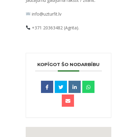
Jautājumu gadījumā rakstīt / zvanīt:
info@uzturfit.lv
+371 20363482 (Agrita).
KOPĪGOT ŠO NODARBĪBU