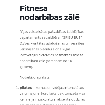
Fitnesa
nodarbības zālē
Rīgas valstpilsētas pašvaldības Labklājības
departaments sadarbībā ar “GRIBU BŪT”
Dzīves kvalitātes uzlabošanas un veselības
veicināšanas biedrību aicina Rīgas
iedzīvotājus pieteikties bezmaksas fitnesa
nodarbībām zālē (personām no 16
gadiem).
Nodarbību apraksts:
pilates
– zemas un vidējas intensitātes
vingrinājumi, kuru laikā tiek tonizēta visa
ķermeņa muskulatūra, akcentējot dziļās