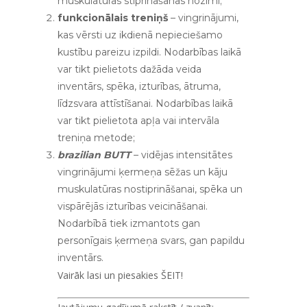
muskulatūras stiprināšanas nozīmi;
funkcionālais treniņš
– vingrinājumi,
kas vērsti uz ikdienā nepieciešamo
kustību pareizu izpildi. Nodarbības laikā
var tikt pielietots dažāda veida
inventārs, spēka, izturības, ātruma,
līdzsvara attīstīšanai. Nodarbības laikā
var tikt pielietota apļa vai intervāla
treniņa metode;
brazilian BUTT
– vidējas intensitātes
vingrinājumi ķermeņa sēžas un kāju
muskulatūras nostiprināšanai, spēka un
vispārējās izturības veicināšanai.
Nodarbībā tiek izmantots gan
personīgais ķermeņa svars, gan papildu
inventārs.
Vairāk lasi un piesakies
ŠEIT
!