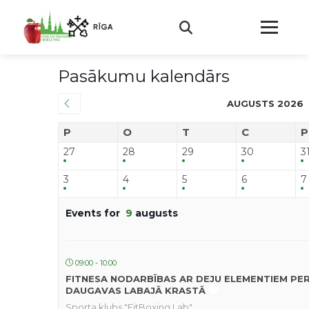
Pasākumu kalendārs
AUGUSTS 2026
P
O
T
C
P
27
28
29
30
3
3
4
5
6
7
Events for
9
augusts
09:00 - 10:00
FITNESA NODARBĪBAS AR DEJU ELEMENTIEM PE
DAUGAVAS LABAJĀ KRASTĀ
Sporta klubs "FitBoxing Lab"