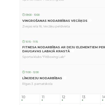
09:00 - 10:00
VINGROŠANAS NODARBĪBAS VECĀĶOS
Zvejas iela 16, Vecāķu peldvieta
10:15 - 11:15
FITNESA NODARBĪBAS AR DEJU ELEMENTIEM PE
DAUGAVAS LABAJĀ KRASTĀ
Sporta klubs "FitBoxing Lab"
11:00 - 12:00
LĪNIJDEJU NODARBĪBAS
Rīgas 3. pamatskola
10
11
12
13
1