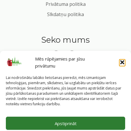
Privātuma politika
Sīkdatņu politika
Seko mums
Mēs rūpējamies par jūsu
privātumu
Tavs ceļvedis veselīgā dzīvesveidā Rīgas sirdī.
Lai nodrošinātu labāko lietošanas pieredzi, mēs izmantojam
tehnoloģijas, piemēram, sīkdatnes, lai uzglabātu un piekļūtu ierīces
informācijai. Sniedzot piekrišanu, jūs ļaujat mums apstrādāt datus par
jūsu pārlūkošanas paradumiem un unikālajiem identifikatoriem šajā
vietnē. Izvēle nepiekrist vai piekrišanas atsaukšana var ierobežot
©
2026
Veselīgs rīdzinieks veselā Rīgā
|
Pārpublicējot
noteiktu vietnes funkciju darbību.
informāciju, atsauce uz Rīgas valstspilsētas pašvaldības
Labklājības departamentu un portālu
www.veseligsridzinieks.lv
obligāta.
Apstiprināt
Pašvaldības portālu administrē Rīgas valstspilsētas