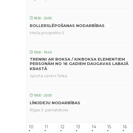
18:30 - 20:00
ROLLERSLĒPOŠANAS NODARBĪBAS
Meža prospekts 5
19:00 - 19:45
TRENIŅI AR BOKSA / KIKBOKSA ELEMENTIEM
PERSONĀM NO 16 GADIEM DAUGAVAS LABAJĀ
KRASTĀ
Sporta centrs Teika
19:00 - 20:00
LĪNIJDEJU NODARBĪBAS
Rīgas 3. pamatskola
10
11
12
13
14
15
16