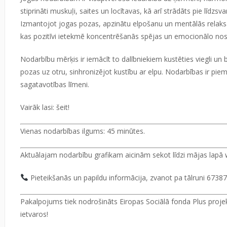
stiprināti muskuļi, saites un locītavas, kā arī strādāts pie līdzsva
Izmantojot jogas pozas, apzinātu elpošanu un mentālās relak
kas pozitīvi ietekmē koncentrēšanās spējas un emocionālo n
Nodarbību mērķis ir iemācīt to dalībniekiem kustēties viegli un 
pozas uz otru, sinhronizējot kustību ar elpu. Nodarbības ir pie
sagatavotības līmeni.
Vairāk lasi:
šeit!
Vienas nodarbības ilgums:
45 minūtes.
Aktuālajam nodarbību grafikam aicinām sekot līdzi mājas lapā
Pieteikšanās un papildu informācija, zvanot pa tālruni 6738
Pakalpojums tiek nodrošināts Eiropas Sociālā fonda Plus projekt
ietvaros!