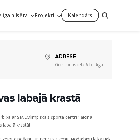
elīga pilsēta
Projekti
Kalendārs
ADRESE
Grostonas iela 6 b, Rīga
as labajā krastā
rbībā ar SIA „Olimpiskais sporta centrs”
aicina
 labajā krastā!
izējot elpošanu un nervu sistēmu. Nodarbību laikā tiek