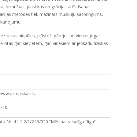
ra, lokanības, plastikas un grācijas attīstīšanas.
sācijas metodes tiek mazināts muskuļu saspringums,
oskaņojumu.
bez liekas piepūles, plūstoši pārejot no vienas jogas
mērotas gan sievietēm, gan vīriešiem ar jebkādu fiziskās
www.olimpiskais.lv
7710.
a Nr. 4.1.2.2/1/24/I/020 “Mēs par veselīgu Rīgu!”