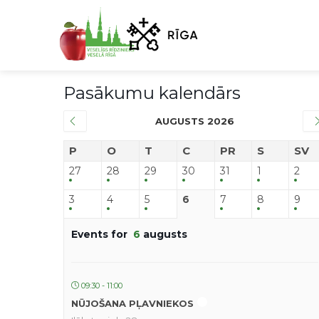
Pasākumu kalendārs
AUGUSTS 2026
P
O
T
C
PR
S
SV
27
28
29
30
31
1
2
3
4
5
6
7
8
9
Events for
6
augusts
09:30 - 11:00
NŪJOŠANA PĻAVNIEKOS