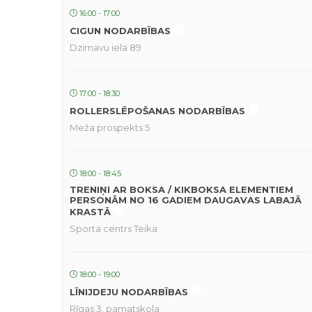
16:00 - 17:00
CIGUN NODARBĪBAS
Dzirnavu iela 89
17:00 - 18:30
ROLLERSLĒPOŠANAS NODARBĪBAS
Meža prospekts 5
18:00 - 18:45
TRENIŅI AR BOKSA / KIKBOKSA ELEMENTIEM
PERSONĀM NO 16 GADIEM DAUGAVAS LABAJĀ
KRASTĀ
Sporta centrs Teika
18:00 - 19:00
LĪNIJDEJU NODARBĪBAS
Rīgas 3. pamatskola