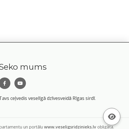
Seko mums
Tavs ceļvedis veselīgā dzīvesveidā Rīgas sirdī.
departamentu un portālu
www.veseligsridzinieks.lv
obligāta.