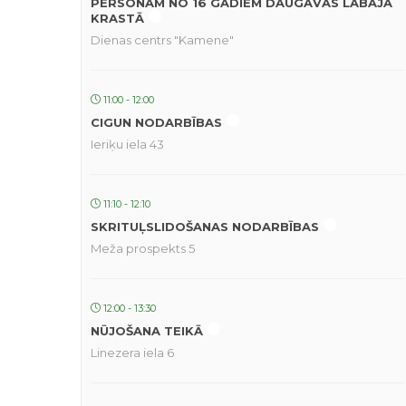
PERSONĀM NO 16 GADIEM DAUGAVAS LABAJĀ
KRASTĀ
Dienas centrs "Kamene"
11:00 - 12:00
CIGUN NODARBĪBAS
Ieriķu iela 43
11:10 - 12:10
SKRITUĻSLIDOŠANAS NODARBĪBAS
Meža prospekts 5
12:00 - 13:30
NŪJOŠANA TEIKĀ
Linezera iela 6