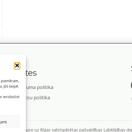
Saites
s, piemēram,
, jūs ļaujat
Privātuma politika
m
ar ierobežot
Sīkdatņu politika
jumi
formāciju, atsauce uz Rīgas valstspilsētas pašvaldības Labklājības 