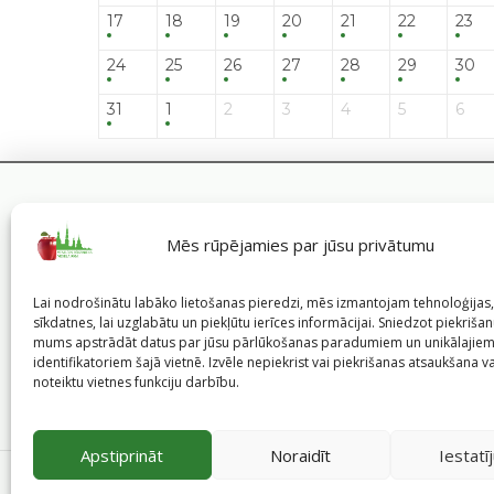
17
18
19
20
21
22
23
24
25
26
27
28
29
30
31
1
2
3
4
5
6
Mēs rūpējamies par jūsu privātumu
Lai nodrošinātu labāko lietošanas pieredzi, mēs izmantojam tehnoloģija
sīkdatnes, lai uzglabātu un piekļūtu ierīces informācijai. Sniedzot piekrišanu
mums apstrādāt datus par jūsu pārlūkošanas paradumiem un unikālajie
identifikatoriem šajā vietnē. Izvēle nepiekrist vai piekrišanas atsaukšana v
noteiktu vietnes funkciju darbību.
Apstiprināt
Noraidīt
Iestatī
©
2026
Veselīgs rīdzinieks veselā Rīgā
|
Pārpublicējot in