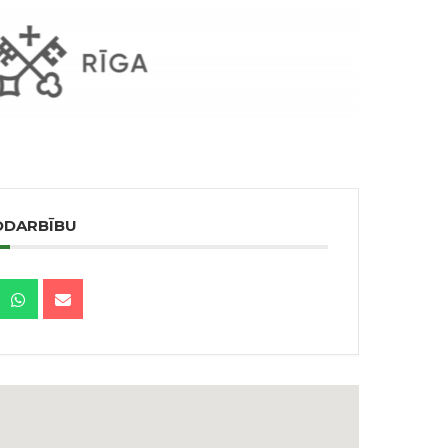
ODARBĪBU