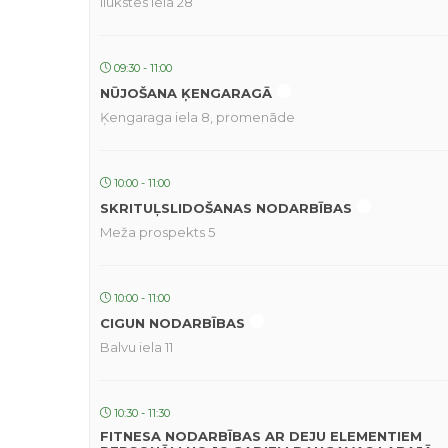
Ilūkstes iela 28
09:30 - 11:00
NŪJOŠANA ĶENGARAGĀ
Ķengaraga iela 8, promenāde
10:00 - 11:00
SKRITUĻSLIDOŠANAS NODARBĪBAS
Meža prospekts 5
10:00 - 11:00
CIGUN NODARBĪBAS
Balvu iela 11
10:30 - 11:30
FITNESA NODARBĪBAS AR DEJU ELEMENTIEM