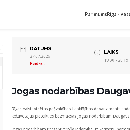
Par mums
Rīga - ves
DATUMS
LAIKS
27.07.2026
19:30 - 20:15
Beidzies
Jogas nodarbības Daugav
Rīgas valstspilsētas pašvaldības Labklājības departaments sada
iedzīvotājus pieteikties bezmaksas jogas nodarbībām Daugavas
Jogas nodarbībām ir visaptveroša iedarbība uz ķermeni, harmon