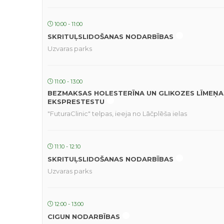
10:00 - 11:00
SKRITUĻSLIDOŠANAS NODARBĪBAS
Uzvaras parks
11:00 - 13:00
BEZMAKSAS HOLESTERĪNA UN GLIKOZES LĪMEŅA
EKSPRESTESTU
"FuturaClinic" telpas, ieeja no Lāčplēša ielas
11:10 - 12:10
SKRITUĻSLIDOŠANAS NODARBĪBAS
Uzvaras parks
12:00 - 13:00
CIGUN NODARBĪBAS