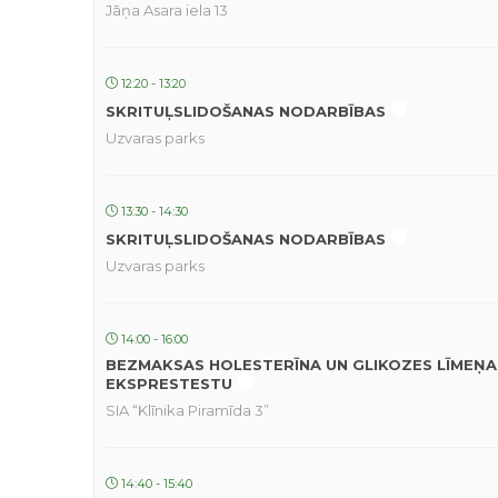
Jāņa Asara iela 13
12:20 - 13:20
SKRITUĻSLIDOŠANAS NODARBĪBAS
Uzvaras parks
13:30 - 14:30
SKRITUĻSLIDOŠANAS NODARBĪBAS
Uzvaras parks
14:00 - 16:00
BEZMAKSAS HOLESTERĪNA UN GLIKOZES LĪMEŅA
EKSPRESTESTU
SIA “Klīnika Piramīda 3”
14:40 - 15:40