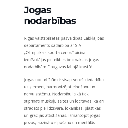
Jogas
nodarbības
Rīgas valstspilsētas pašvaldības Labklājības
departaments sadarbībā ar SIA
„Olimpiskais sporta centrs”
aicina
iedzīvotājus pieteikties bezmaksas jogas
nodarbībām Daugavas labajā krastā!
Jogas nodarbībām ir visaptveroša iedarbība
uz ķermeni, harmonizējot elpošanu un
nervu sistēmu. Nodarbību laikā tiek
stiprināti muskuļi, saites un locītavas, kā arī
strādāts pie līdzsvara, lokanības, plastikas
un grācijas attīstīšanas. Izmantojot jogas
pozas, apzinātu elpošanu un mentālās