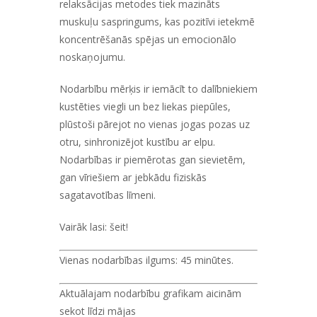
relaksācijas metodes tiek mazināts
muskuļu saspringums, kas pozitīvi ietekmē
koncentrēšanās spējas un emocionālo
noskaņojumu.
Nodarbību mērķis ir iemācīt to dalībniekiem
kustēties viegli un bez liekas piepūles,
plūstoši pārejot no vienas jogas pozas uz
otru, sinhronizējot kustību ar elpu.
Nodarbības ir piemērotas gan sievietēm,
gan vīriešiem ar jebkādu fiziskās
sagatavotības līmeni.
Vairāk lasi:
šeit!
Vienas nodarbības ilgums:
45 minūtes.
Aktuālajam nodarbību grafikam aicinām
sekot līdzi mājas