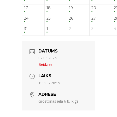
17
18
19
20
2
24
25
26
27
2
31
1
2
3
4
DATUMS
02.03.2026
Beidzies
LAIKS
19:30 - 20:15
ADRESE
Grostonas iela 6 b, Rīga