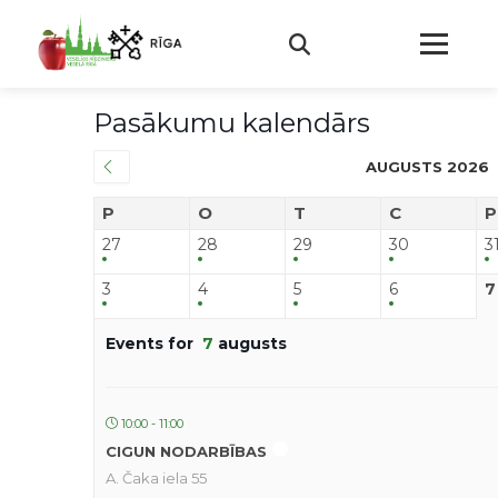
Pasākumu kalendārs
AUGUSTS 2026
P
O
T
C
P
27
28
29
30
3
3
4
5
6
7
Events for
7
augusts
10:00 - 11:00
CIGUN NODARBĪBAS
A. Čaka iela 55