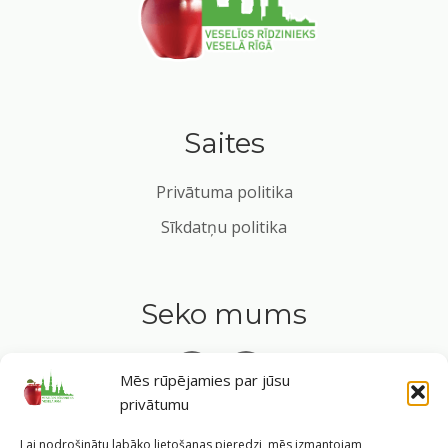
Saites
Privātuma politika
Sīkdatņu politika
Seko mums
Mēs rūpējamies par jūsu
privātumu
Tavs ceļvedis veselīgā dzīvesveidā Rīgas sirdī.
Lai nodrošinātu labāko lietošanas pieredzi, mēs izmantojam