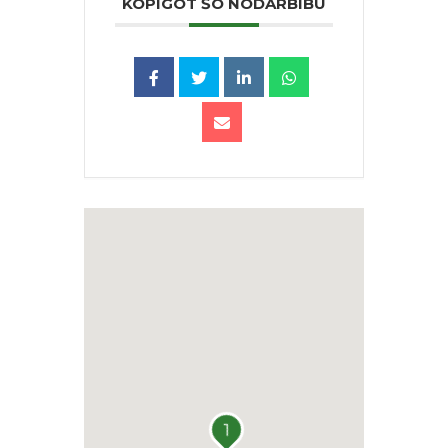
KOPĪGOT ŠO NODARBĪBU
1