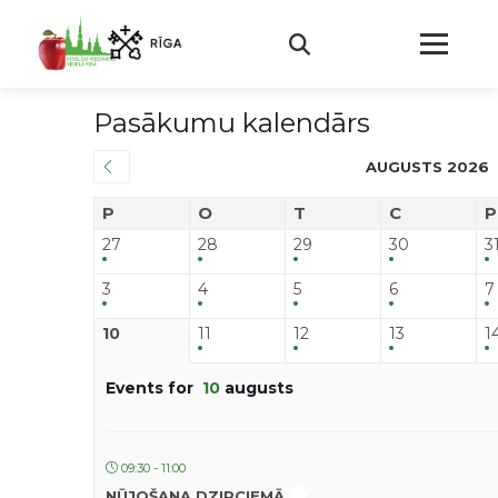
Pasākumu kalendārs
AUGUSTS 2026
P
O
T
C
P
27
28
29
30
3
3
4
5
6
7
10
11
12
13
1
Events for
10
augusts
09:30 - 11:00
NŪJOŠANA DZIRCIEMĀ