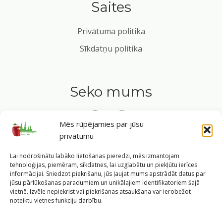
Saites
Privātuma politika
Sīkdatņu politika
Seko mums
Mēs rūpējamies par jūsu
privātumu
Tavs ceļvedis veselīgā dzīvesveidā Rīgas sirdī.
Lai nodrošinātu labāko lietošanas pieredzi, mēs izmantojam
tehnoloģijas, piemēram, sīkdatnes, lai uzglabātu un piekļūtu ierīces
informācijai. Sniedzot piekrišanu, jūs ļaujat mums apstrādāt datus par
jūsu pārlūkošanas paradumiem un unikālajiem identifikatoriem šajā
vietnē. Izvēle nepiekrist vai piekrišanas atsaukšana var ierobežot
©
2026
Veselīgs rīdzinieks veselā Rīgā
|
Pārpublicējot
noteiktu vietnes funkciju darbību.
informāciju, atsauce uz Rīgas valstspilsētas pašvaldības
Labklājības departamentu un portālu