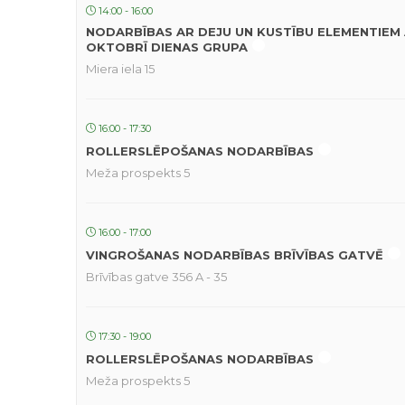
14:00 - 16:00
NODARBĪBAS AR DEJU UN KUSTĪBU ELEMENTIEM 
OKTOBRĪ DIENAS GRUPA
Miera iela 15
16:00 - 17:30
ROLLERSLĒPOŠANAS NODARBĪBAS
Meža prospekts 5
16:00 - 17:00
VINGROŠANAS NODARBĪBAS BRĪVĪBAS GATVĒ
Brīvības gatve 356 A - 35
17:30 - 19:00
ROLLERSLĒPOŠANAS NODARBĪBAS
Meža prospekts 5