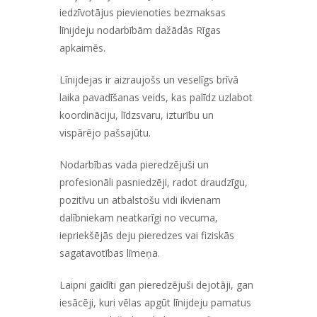
iedzīvotājus pievienoties bezmaksas
līnijdeju nodarbībām dažādās Rīgas
apkaimēs.
Līnijdejas ir aizraujošs un veselīgs brīvā
laika pavadīšanas veids, kas palīdz uzlabot
koordināciju, līdzsvaru, izturību un
vispārējo pašsajūtu.
Nodarbības vada pieredzējuši un
profesionāli pasniedzēji, radot draudzīgu,
pozitīvu un atbalstošu vidi ikvienam
dalībniekam neatkarīgi no vecuma,
iepriekšējās deju pieredzes vai fiziskās
sagatavotības līmeņa.
Laipni gaidīti gan pieredzējuši dejotāji, gan
iesācēji, kuri vēlas apgūt līnijdeju pamatus