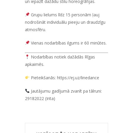
un iepazīt dažādu stilu horeogrāfijas.
Grupu lielums līdz 15 personām ļauj
nodrošināt individuālu pieeju un draudzīgu
atmosfēru.
Vienas nodarbības ilgums ir 60 minūtes.
Nodarbības notiek dažādās Rīgas
apkaimēs.
Pieteikšanās:
https://ej.uz/linedance
Jautājumu gadījumā zvanīt pa tālruni:
29182022 (Irita)