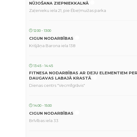
NŪJOŠANA ZIEPNIEKKALNĀ
Zaļenieku iela 21, pie Ēbeļmuižas parka
12:00 - 13:00
CIGUN NODARBĪBAS
Krišjāņa Barona iela 138
13:45 - 14:45
FITNESA NODARBĪBAS AR DEJU ELEMENTIEM PE
DAUGAVAS LABAJĀ KRASTĀ
Dienas centrs "Vecmīlgrāvis"
14:00 - 15:00
CIGUN NODARBĪBAS
Brīvības iela 33