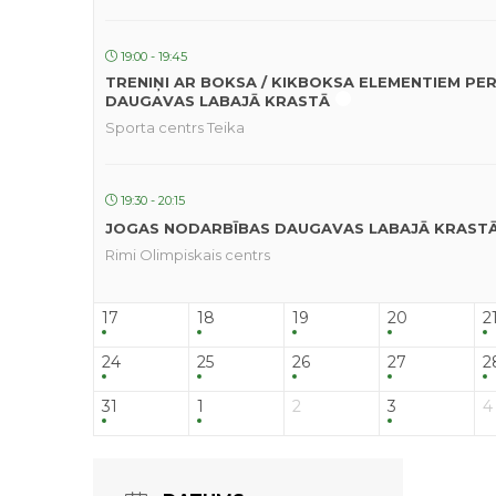
19:00 - 19:45
TRENIŅI AR BOKSA / KIKBOKSA ELEMENTIEM PE
DAUGAVAS LABAJĀ KRASTĀ
Sporta centrs Teika
19:30 - 20:15
JOGAS NODARBĪBAS DAUGAVAS LABAJĀ KRAST
Rimi Olimpiskais centrs
17
18
19
20
2
24
25
26
27
2
31
1
2
3
4