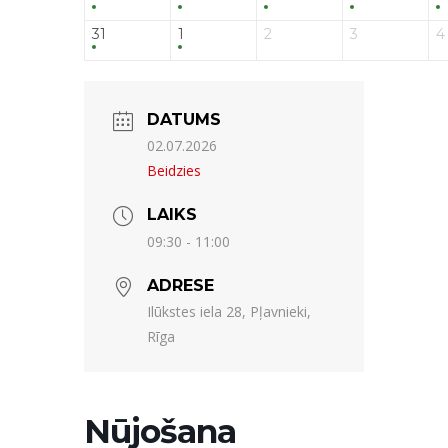
31
1
2
3
4
DATUMS
02.07.2026
Beidzies
LAIKS
09:30 - 11:00
ADRESE
Ilūkstes iela 28, Pļavnieki,
Rīga
Nūjošana