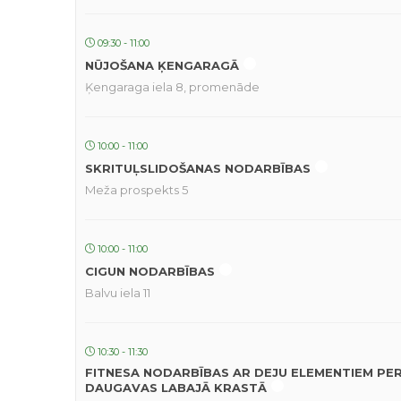
09:30 - 11:00
NŪJOŠANA ĶENGARAGĀ
Ķengaraga iela 8, promenāde
10:00 - 11:00
SKRITUĻSLIDOŠANAS NODARBĪBAS
Meža prospekts 5
10:00 - 11:00
CIGUN NODARBĪBAS
Balvu iela 11
10:30 - 11:30
FITNESA NODARBĪBAS AR DEJU ELEMENTIEM PE
DAUGAVAS LABAJĀ KRASTĀ