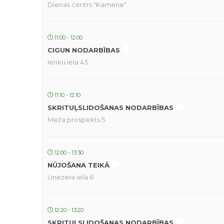
Dienas centrs "Kamene"
11:00 - 12:00
CIGUN NODARBĪBAS
Ieriķu iela 43
11:10 - 12:10
SKRITUĻSLIDOŠANAS NODARBĪBAS
Meža prospekts 5
12:00 - 13:30
NŪJOŠANA TEIKĀ
Linezera iela 6
12:20 - 13:20
SKRITUĻSLIDOŠANAS NODARBĪBAS