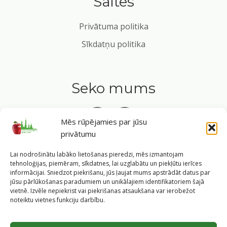
Saites
Privātuma politika
Sīkdatņu politika
Seko mums
Mēs rūpējamies par jūsu
privātumu
Tavs ceļvedis veselīgā dzīvesveidā Rīgas sirdī.
Lai nodrošinātu labāko lietošanas pieredzi, mēs izmantojam
tehnoloģijas, piemēram, sīkdatnes, lai uzglabātu un piekļūtu ierīces
informācijai. Sniedzot piekrišanu, jūs ļaujat mums apstrādāt datus par
jūsu pārlūkošanas paradumiem un unikālajiem identifikatoriem šajā
vietnē. Izvēle nepiekrist vai piekrišanas atsaukšana var ierobežot
©
2026
Veselīgs rīdzinieks veselā Rīgā
|
Pārpublicējot
noteiktu vietnes funkciju darbību.
informāciju, atsauce uz Rīgas valstspilsētas pašvaldības
Labklājības departamentu un portālu