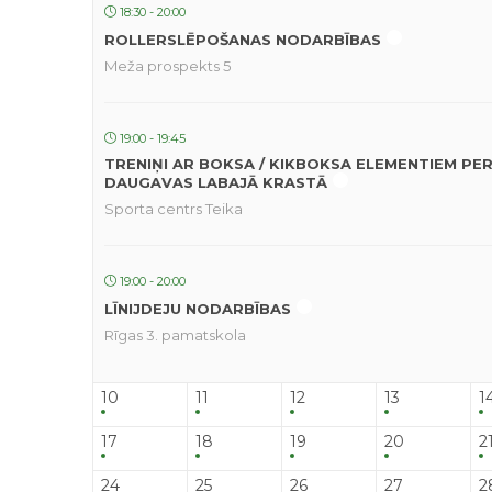
18:30 - 20:00
ROLLERSLĒPOŠANAS NODARBĪBAS
Meža prospekts 5
19:00 - 19:45
TRENIŅI AR BOKSA / KIKBOKSA ELEMENTIEM PE
DAUGAVAS LABAJĀ KRASTĀ
Sporta centrs Teika
19:00 - 20:00
LĪNIJDEJU NODARBĪBAS
Rīgas 3. pamatskola
10
11
12
13
1
17
18
19
20
2
24
25
26
27
2