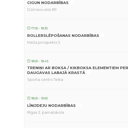
CIGUN NODARBĪBAS
Dzirnavu iela 89
17:00 - 18:30
ROLLERSLĒPOŠANAS NODARBĪBAS
Meža prospekts 5
18:00 - 18:45
TRENIŅI AR BOKSA / KIKBOKSA ELEMENTIEM PE
DAUGAVAS LABAJĀ KRASTĀ
Sporta centrs Teika
18:00 - 19:00
LĪNIJDEJU NODARBĪBAS
Rīgas 3. pamatskola