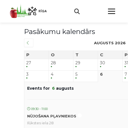
Pasākumu kalendārs
AUGUSTS 2026
P
O
T
C
P
27
28
29
30
3
3
4
5
6
7
Events for
6
augusts
09:30 - 11:00
NŪJOŠANA PĻAVNIEKOS
Ilūkstes iela 28