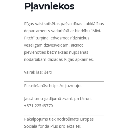
Pļavniekos
Rīgas valstspilsētas pašvaldības Labklājības
departaments sadarbībā ar biedrību “Mini-
Pitch”
turpina iedvesmot rīdziniekus
veselīgam dzīvesveidam, aicinot
pievienoties
bezmaksas nūjošanas
nodarbībām
dažādās Rīgas apkaimēs.
Vairāk lasi:
šeit!
Pieteikšanās:
https://ej.uz/nujot
Jautājumu gadījumā zvanīt pa tālruni:
+371 22543770
Pakalpojums tiek nodrošināts Eiropas
Sociālā fonda Plus projekta Nr.