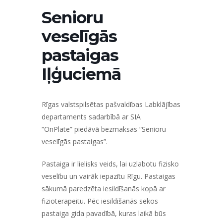
Senioru
veselīgās
pastaigas
Iļģuciemā
Rīgas valstspilsētas pašvaldības Labklājības
departaments sadarbībā ar SIA
“OnPlate”
piedāvā bezmaksas
“Senioru
veselīgās pastaigas”
.
Pastaiga ir lielisks veids, lai uzlabotu fizisko
veselību un vairāk iepazītu Rīgu. Pastaigas
sākumā paredzēta iesildīšanās kopā ar
fizioterapeitu. Pēc iesildīšanās sekos
pastaiga gida pavadībā, kuras laikā būs