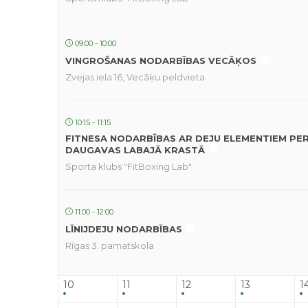
09:00 - 10:00
VINGROŠANAS NODARBĪBAS VECĀĶOS
Zvejas iela 16, Vecāķu peldvieta
10:15 - 11:15
FITNESA NODARBĪBAS AR DEJU ELEMENTIEM PE
DAUGAVAS LABAJĀ KRASTĀ
Sporta klubs "FitBoxing Lab"
11:00 - 12:00
LĪNIJDEJU NODARBĪBAS
Rīgas 3. pamatskola
10
11
12
13
1