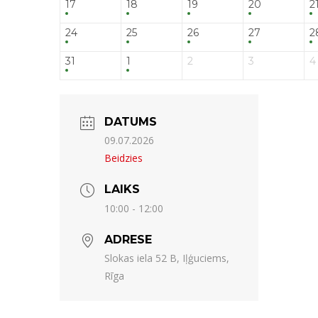
17
18
19
20
2
24
25
26
27
2
31
1
2
3
4
DATUMS
09.07.2026
Beidzies
LAIKS
10:00 - 12:00
ADRESE
Slokas iela 52 B, Iļģuciems,
Rīga