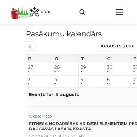
Pasākumu kalendārs
AUGUSTS 2026
P
O
T
C
P
27
28
29
30
3
3
4
5
6
7
Events for
9
augusts
09:00 - 10:00
FITNESA NODARBĪBAS AR DEJU ELEMENTIEM PE
DAUGAVAS LABAJĀ KRASTĀ
Sporta klubs "FitBoxing Lab"