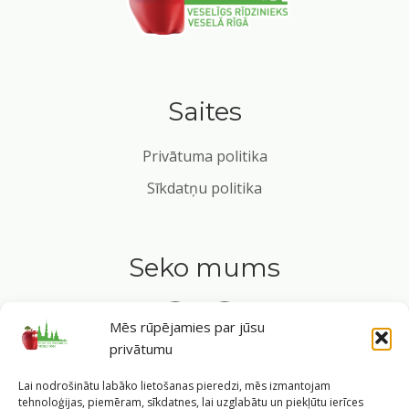
Saites
Privātuma politika
Sīkdatņu politika
Seko mums
Mēs rūpējamies par jūsu
privātumu
Tavs ceļvedis veselīgā dzīvesveidā Rīgas sirdī.
Lai nodrošinātu labāko lietošanas pieredzi, mēs izmantojam
tehnoloģijas, piemēram, sīkdatnes, lai uzglabātu un piekļūtu ierīces