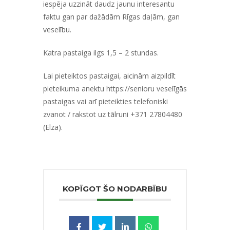
iespēja uzzināt daudz jaunu interesantu
faktu gan par dažādām Rīgas daļām, gan
veselību.
Katra pastaiga ilgs 1,5 – 2 stundas.
Lai pieteiktos pastaigai, aicinām aizpildīt
pieteikuma anektu
https://senioru veselīgās
pastaigas
vai arī pieteikties telefoniski
zvanot / rakstot uz tālruni +371 27804480
(Elza).
KOPĪGOT ŠO NODARBĪBU