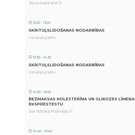
Jāņa Asara iela 13
12:20 - 13:20
SKRITUĻSLIDOŠANAS NODARBĪBAS
Uzvaras parks
13:30 - 14:30
SKRITUĻSLIDOŠANAS NODARBĪBAS
Uzvaras parks
14:00 - 16:00
BEZMAKSAS HOLESTERĪNA UN GLIKOZES LĪMEŅA
EKSPRESTESTU
SIA “Klīnika Piramīda 3”
14:40 - 15:40