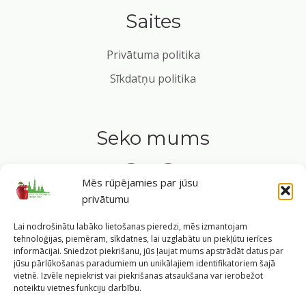
Saites
Privātuma politika
Sīkdatņu politika
Seko mums
Mēs rūpējamies par jūsu
privātumu
Tavs ceļvedis veselīgā dzīvesveidā Rīgas sirdī.
Lai nodrošinātu labāko lietošanas pieredzi, mēs izmantojam
tehnoloģijas, piemēram, sīkdatnes, lai uzglabātu un piekļūtu ierīces
informācijai. Sniedzot piekrišanu, jūs ļaujat mums apstrādāt datus par
jūsu pārlūkošanas paradumiem un unikālajiem identifikatoriem šajā
vietnē. Izvēle nepiekrist vai piekrišanas atsaukšana var ierobežot
©
2026
Veselīgs rīdzinieks veselā Rīgā
|
Pārpublicējot
noteiktu vietnes funkciju darbību.
informāciju, atsauce uz Rīgas valstspilsētas pašvaldības