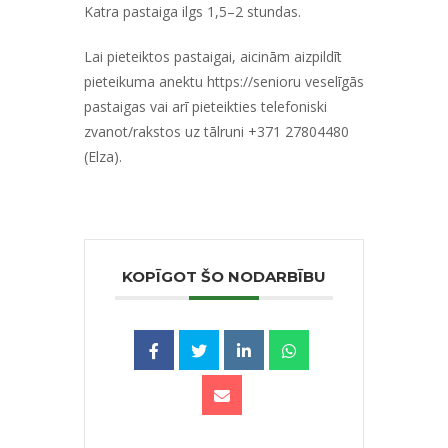
Katra pastaiga ilgs 1,5–2 stundas.
Lai pieteiktos pastaigai, aicinām aizpildīt
pieteikuma anektu
https://senioru veselīgās
pastaigas
vai arī pieteikties telefoniski
zvanot/rakstos uz tālruni +371 27804480
(Elza).
KOPĪGOT ŠO NODARBĪBU