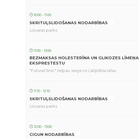
10:00 - 11:00
SKRITUĻSLIDOŠANAS NODARBĪBAS
Uzvaras parks
11:00 - 13:00
BEZMAKSAS HOLESTERĪNA UN GLIKOZES LĪMEŅA
EKSPRESTESTU
"FuturaClinic" telpas, ieeja no Lāčplēša ielas
11:10 - 12:10
SKRITUĻSLIDOŠANAS NODARBĪBAS
Uzvaras parks
12:00 - 13:00
CIGUN NODARBĪBAS