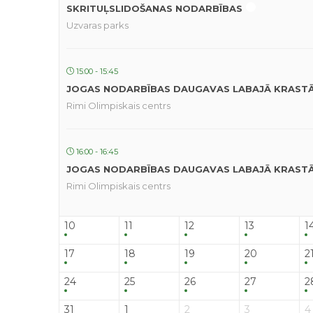
SKRITUĻSLIDOŠANAS NODARBĪBAS
Uzvaras parks
15:00 - 15:45
JOGAS NODARBĪBAS DAUGAVAS LABAJĀ KRAST
Rimi Olimpiskais centrs
16:00 - 16:45
JOGAS NODARBĪBAS DAUGAVAS LABAJĀ KRAST
Rimi Olimpiskais centrs
10
11
12
13
1
17
18
19
20
2
24
25
26
27
2
31
1
2
3
4