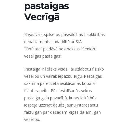
pastaigas
Vecrīgā
Rīgas valstspilsētas pašvaldības Labklājības
departaments sadarbībā ar SIA
“OnPlate”
piedāvā bezmaksas
“Senioru
veselīgās pastaigas”
.
Pastaiga ir lielisks veids, lai uzlabotu fizisko
veselību un vairāk iepazītu Rīgu. Pastaigas
sākumā paredzēta iesildīšanās kopā ar
fizioterapeitu. Pēc iesildīšanās sekos
pastaiga gida pavadībā, kuras laikā būs
iespēja uzzināt daudz jaunu interesantu
faktu gan par dažādām Rīgas daļām, gan
veselību.