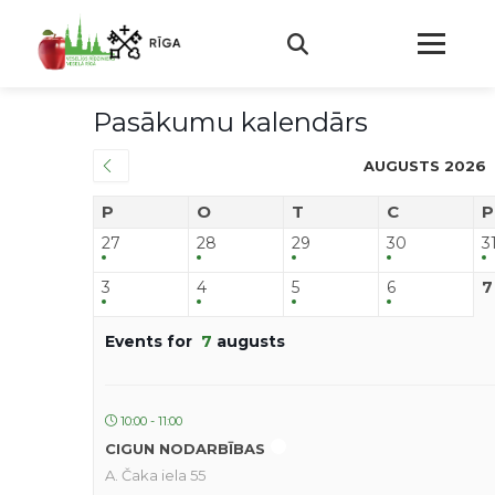
Pasākumu kalendārs
AUGUSTS 2026
P
O
T
C
P
27
28
29
30
3
3
4
5
6
7
Events for
7
augusts
10:00 - 11:00
CIGUN NODARBĪBAS
A. Čaka iela 55