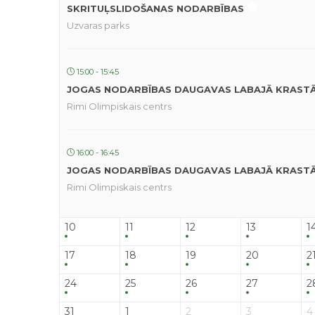
SKRITUĻSLIDOŠANAS NODARBĪBAS
Uzvaras parks
15:00 - 15:45
JOGAS NODARBĪBAS DAUGAVAS LABAJĀ KRAST
Rimi Olimpiskais centrs
16:00 - 16:45
JOGAS NODARBĪBAS DAUGAVAS LABAJĀ KRAST
Rimi Olimpiskais centrs
10
11
12
13
1
17
18
19
20
2
24
25
26
27
2
31
1
2
3
4