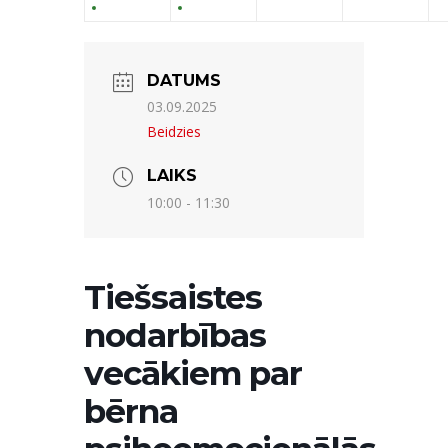
DATUMS
03.09.2025
Beidzies
LAIKS
10:00 - 11:30
Tiešsaistes
nodarbības
vecākiem par
bērna