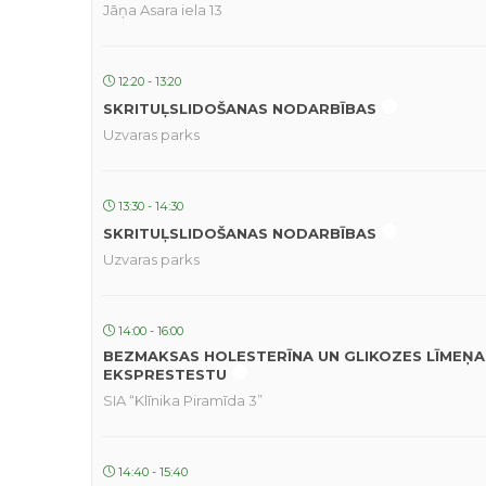
Jāņa Asara iela 13
12:20 - 13:20
SKRITUĻSLIDOŠANAS NODARBĪBAS
Uzvaras parks
13:30 - 14:30
SKRITUĻSLIDOŠANAS NODARBĪBAS
Uzvaras parks
14:00 - 16:00
BEZMAKSAS HOLESTERĪNA UN GLIKOZES LĪMEŅA
EKSPRESTESTU
SIA “Klīnika Piramīda 3”
14:40 - 15:40