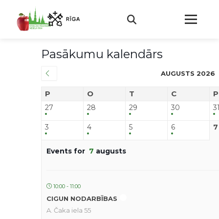
Pasākumu kalendārs
AUGUSTS 2026
P
O
T
C
P
27
28
29
30
3
3
4
5
6
7
Events for
7
augusts
10:00 - 11:00
CIGUN NODARBĪBAS
A. Čaka iela 55