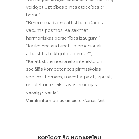
veidojot uzticības pilnas attiecības ar
bērnu”;
“Bērnu smadzeņu attīstība dažādos
vecuma posmos. Kā sekmēt
harmoniskas personības izaugsmi”;
“Kā ikdienā audzināt un emocionāli
atbalstīt izteikti jūtīgu bērnu?”;
“Kā attīstīt emocionālo intelektu un
sociālās kompetences pirmsskolas
vecuma bērnam, mācot atpazīt, izprast,
regulēt un izteikt savas emocijas
veselīgā veidā”.
Vairāk informācijas un pieteikšanās
šeit.
KOPĪGOT ŠO NODARBĪBU