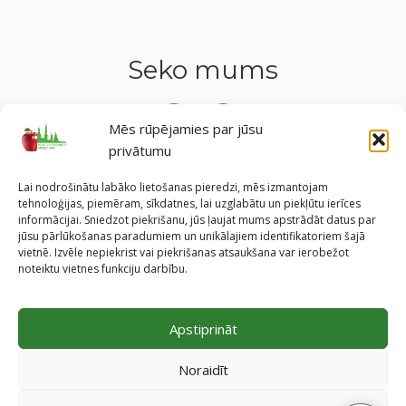
Seko mums
Mēs rūpējamies par jūsu
privātumu
Tavs ceļvedis veselīgā dzīvesveidā Rīgas sirdī.
Lai nodrošinātu labāko lietošanas pieredzi, mēs izmantojam
tehnoloģijas, piemēram, sīkdatnes, lai uzglabātu un piekļūtu ierīces
informācijai. Sniedzot piekrišanu, jūs ļaujat mums apstrādāt datus par
jūsu pārlūkošanas paradumiem un unikālajiem identifikatoriem šajā
vietnē. Izvēle nepiekrist vai piekrišanas atsaukšana var ierobežot
©
2026
Veselīgs rīdzinieks veselā Rīgā
|
Pārpublicējot
noteiktu vietnes funkciju darbību.
informāciju, atsauce uz Rīgas valstspilsētas pašvaldības
Labklājības departamentu un portālu
www.veseligsridzinieks.lv
obligāta.
Apstiprināt
Pašvaldības portālu administrē Rīgas valstspilsētas
pašvaldības Labklājības departaments (Rīga, Baznīcas iela
Noraidīt
19/23, LV-1010, e-pasts
dl@riga.lv
, mājas lapa
ld.riga.lv
)