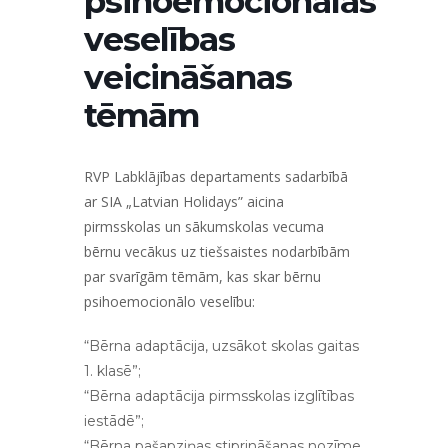
psihoemocionālās
veselības
veicināšanas
tēmām
RVP Labklājības departaments sadarbībā
ar SIA „Latvian Holidays” aicina
pirmsskolas un sākumskolas vecuma
bērnu vecākus uz tiešsaistes nodarbībām
par svarīgām tēmām, kas skar bērnu
psihoemocionālo veselību:
“Bērna adaptācija, uzsākot skolas gaitas
1. klasē”;
“Bērna adaptācija pirmsskolas izglītības
iestādē”;
“Bērna pašapziņas stiprināšanas nozīme,