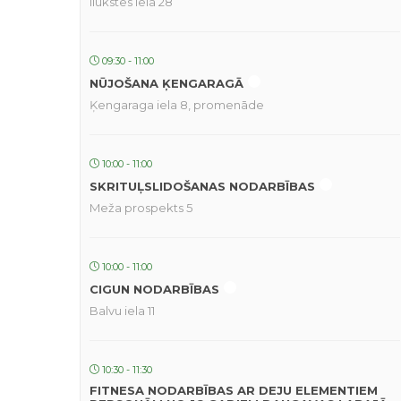
Ilūkstes iela 28
09:30 - 11:00
NŪJOŠANA ĶENGARAGĀ
Ķengaraga iela 8, promenāde
10:00 - 11:00
SKRITUĻSLIDOŠANAS NODARBĪBAS
Meža prospekts 5
10:00 - 11:00
CIGUN NODARBĪBAS
Balvu iela 11
10:30 - 11:30
FITNESA NODARBĪBAS AR DEJU ELEMENTIEM