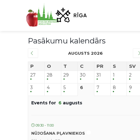
Pasākumu kalendārs
AUGUSTS 2026
P
O
T
C
PR
S
SV
27
28
29
30
31
1
2
3
4
5
6
7
8
9
Events for
6
augusts
09:30 - 11:00
NŪJOŠANA PĻAVNIEKOS