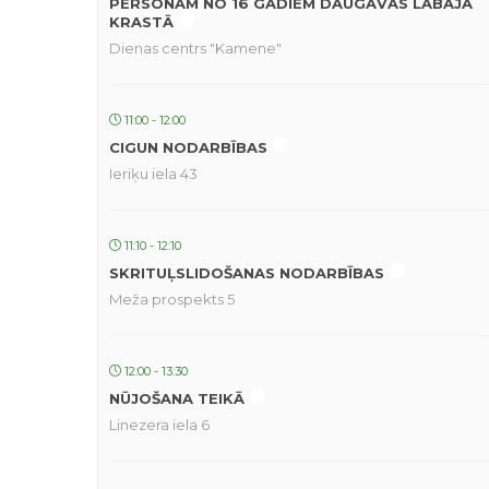
PERSONĀM NO 16 GADIEM DAUGAVAS LABAJĀ
KRASTĀ
Dienas centrs "Kamene"
11:00 - 12:00
CIGUN NODARBĪBAS
Ieriķu iela 43
11:10 - 12:10
SKRITUĻSLIDOŠANAS NODARBĪBAS
Meža prospekts 5
12:00 - 13:30
NŪJOŠANA TEIKĀ
Linezera iela 6