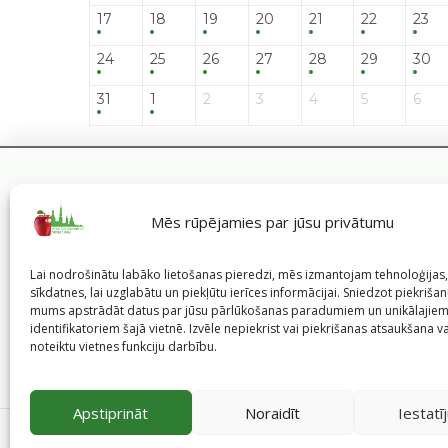
17
18
19
20
21
22
23
24
25
26
27
28
29
30
31
1
2
3
4
5
6
Mēs rūpējamies par jūsu privātumu
Lai nodrošinātu labāko lietošanas pieredzi, mēs izmantojam tehnoloģija
sīkdatnes, lai uzglabātu un piekļūtu ierīces informācijai. Sniedzot piekrišanu
mums apstrādāt datus par jūsu pārlūkošanas paradumiem un unikālajie
identifikatoriem šajā vietnē. Izvēle nepiekrist vai piekrišanas atsaukšana v
noteiktu vietnes funkciju darbību.
Apstiprināt
Noraidīt
Iestatī
©
2026
Veselīgs rīdzinieks veselā Rīgā
|
Pārpublicējot in