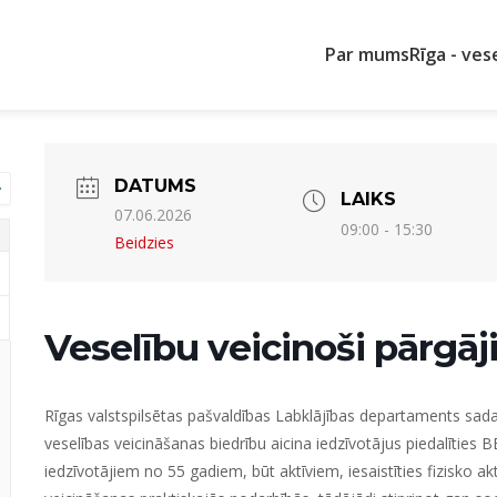
Par mums
Rīga - ves
DATUMS
LAIKS
07.06.2026
09:00 - 15:30
Beidzies
Veselību veicinoši pārgāj
Rīgas valstspilsētas pašvaldības Labklājības departaments
sada
veselības veicināšanas biedrību
aicina iedzīvotājus piedalīties
BE
iedzīvotājiem no 55 gadiem
, būt aktīviem, iesaistīties fizisko 