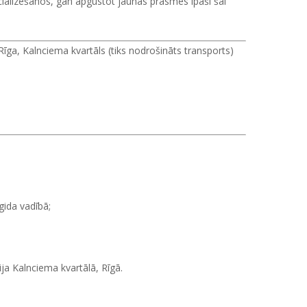
cializēšanos, gan apgūstot jaunas prasmes īpaši šai
Rīga, Kalnciema kvartāls (tiks nodrošināts transports)
gida vadībā;
ja Kalnciema kvartālā, Rīgā.