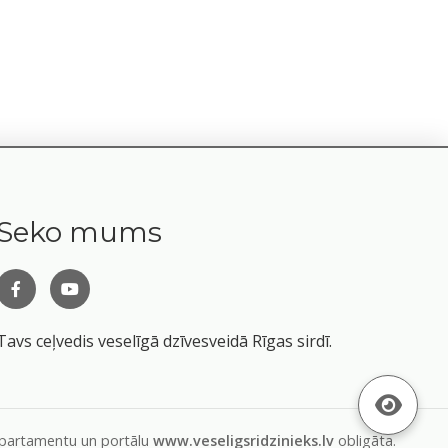
Seko mums
Tavs ceļvedis veselīgā dzīvesveidā Rīgas sirdī.
departamentu un portālu
www.veseligsridzinieks.lv
obligāta.