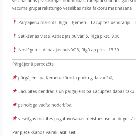
veicināšanas praktiskajās nodarbībās, tādējādi stiprinot gan so
vecuma grupai raksturīgo veselības riska faktoru mazināšanai.
Pārgājienu maršuts:
Rīga – Ķemeri – Lāčupītes dendrārijs – 
Satikšanās vieta:
Aspazijas bulvārī 5, Rīgā plkst. 9.00
Noslēgums:
Aspazijas bulvārī 5, Rīgā ap plkst. 15.30
Pārgājienā paredzēts:
pārgājiens pa Ķemeru kūrorta parku gida vadībā;
Lāčupītes dendrārijs un pārgājiens pa Lāčupītes dabas taku 
psihologa vadīta nodarbība;
veselīgas maltītes pagatavošanas meistarklase un degustāci
Par pieteikšanos vairāk lasīt:
šeit!