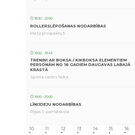
18:30 - 20:00
ROLLERSLĒPOŠANAS NODARBĪBAS
Meža prospekts 5
19:00 - 19:45
TRENIŅI AR BOKSA / KIKBOKSA ELEMENTIEM
PERSONĀM NO 16 GADIEM DAUGAVAS LABAJĀ
KRASTĀ
Sporta centrs Teika
19:00 - 20:00
LĪNIJDEJU NODARBĪBAS
Rīgas 3. pamatskola
10
11
12
13
14
15
16