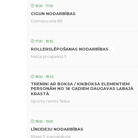
16:00 - 17:00
CIGUN NODARBĪBAS
Dzirnavu iela 89
17:00 - 18:30
ROLLERSLĒPOŠANAS NODARBĪBAS
Meža prospekts 5
18:00 - 18:45
TRENIŅI AR BOKSA / KIKBOKSA ELEMENTIEM
PERSONĀM NO 16 GADIEM DAUGAVAS LABAJĀ
KRASTĀ
Sporta centrs Teika
18:00 - 19:00
LĪNIJDEJU NODARBĪBAS
Rīgas 3. pamatskola