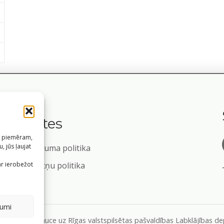
Saites
s, piemēram,
, jūs ļaujat
Privātuma politika
m
ar ierobežot
Sīkdatņu politika
jumi
formāciju, atsauce uz Rīgas valstspilsētas pašvaldības Labklājības 