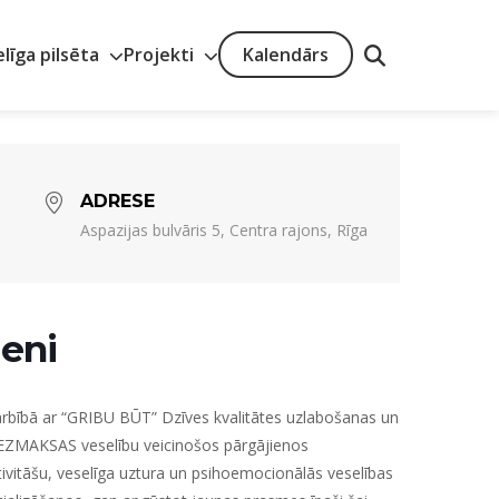
elīga pilsēta
Projekti
Kalendārs
ADRESE
Aspazijas bulvāris 5, Centra rajons, Rīga
ieni
rbībā ar
“GRIBU BŪT” Dzīves kvalitātes uzlabošanas un
ZMAKSAS veselību veicinošos pārgājienos
aktivitāšu, veselīga uztura un psihoemocionālās veselības