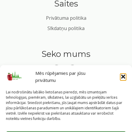
Saites
Privātuma politika
Sīkdatņu politika
Seko mums
Mēs rūpējamies par jūsu
privātumu
Tavs ceļvedis veselīgā dzīvesveidā Rīgas sirdī.
Lai nodrošinātu labāko lietošanas pieredzi, mēs izmantojam
tehnoloģijas, piemēram, sīkdatnes, lai uzglabātu un piekļūtu ierīces
informācijai. Sniedzot piekrišanu, jūs ļaujat mums apstrādāt datus par
jūsu pārlūkošanas paradumiem un unikālajiem identifikatoriem šajā
vietnē. Izvēle nepiekrist vai piekrišanas atsaukšana var ierobežot
©
2026
Veselīgs rīdzinieks veselā Rīgā
|
Pārpublicējot
noteiktu vietnes funkciju darbību.
informāciju, atsauce uz Rīgas valstspilsētas pašvaldības
Labklājības departamentu un portālu