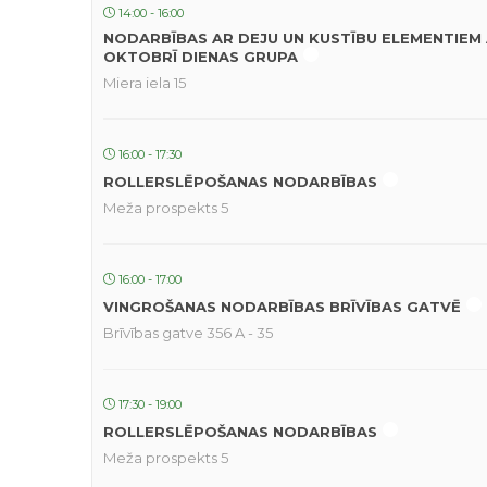
14:00 - 16:00
NODARBĪBAS AR DEJU UN KUSTĪBU ELEMENTIEM 
OKTOBRĪ DIENAS GRUPA
Miera iela 15
16:00 - 17:30
ROLLERSLĒPOŠANAS NODARBĪBAS
Meža prospekts 5
16:00 - 17:00
VINGROŠANAS NODARBĪBAS BRĪVĪBAS GATVĒ
Brīvības gatve 356 A - 35
17:30 - 19:00
ROLLERSLĒPOŠANAS NODARBĪBAS
Meža prospekts 5