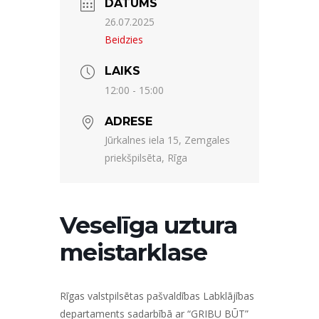
DATUMS
26.07.2025
Beidzies
LAIKS
12:00 - 15:00
ADRESE
Jūrkalnes iela 15, Zemgales
priekšpilsēta, Rīga
Veselīga uztura
meistarklase
Rīgas valstpilsētas pašvaldības Labklājības
departaments sadarbībā ar “GRIBU BŪT”