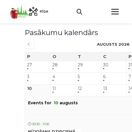
Pasākumu kalendārs
AUGUSTS 2026
P
O
T
C
P
27
28
29
30
3
3
4
5
6
7
10
11
12
13
1
Events for
10
augusts
09:30 - 11:00
NŪJOŠANA DZIRCIEMĀ