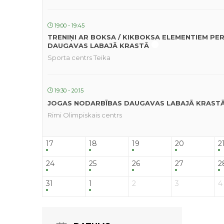
19:00 - 19:45
TRENIŅI AR BOKSA / KIKBOKSA ELEMENTIEM PE
DAUGAVAS LABAJĀ KRASTĀ
Sporta centrs Teika
19:30 - 20:15
JOGAS NODARBĪBAS DAUGAVAS LABAJĀ KRAST
Rimi Olimpiskais centrs
17
18
19
20
2
24
25
26
27
2
31
1
2
3
4