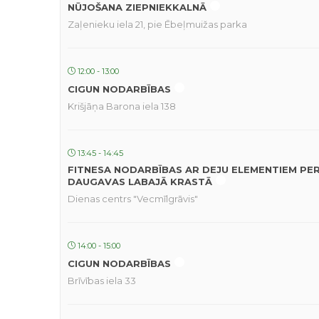
NŪJOŠANA ZIEPNIEKKALNĀ
Zaļenieku iela 21, pie Ēbeļmuižas parka
12:00 - 13:00
CIGUN NODARBĪBAS
Krišjāņa Barona iela 138
13:45 - 14:45
FITNESA NODARBĪBAS AR DEJU ELEMENTIEM PE
DAUGAVAS LABAJĀ KRASTĀ
Dienas centrs "Vecmīlgrāvis"
14:00 - 15:00
CIGUN NODARBĪBAS
Brīvības iela 33