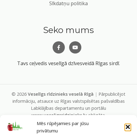
Sīkdatņu politika
Seko mums
Tavs ceļvedis veselīgā dzīvesveidā Rīgas sirdī.
©
2026
Veselīgs rīdzinieks veselā Rīgā
|
Pārpublicējot
informāciju, atsauce uz Rīgas valstspilsētas pašvaldības
Labklājības departamentu un portālu
www.veseligsridzinieks.lv
obligāta.
Pašvaldības portālu administrē Rīgas valstspilsētas
Mēs rūpējamies par jūsu
pašvaldības Labklājības departaments (Rīga, Baznīcas iela
privātumu
19/23, LV-1010, e-pasts
dl@riga.lv
, mājas lapa
ld.riga.lv
)