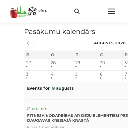
Pasākumu kalendārs
AUGUSTS 2026
P
O
T
C
P
27
28
29
30
3
3
4
5
6
7
Events for
8
augusts
10:00 - 11:00
FITNESA NODARBĪBAS AR DEJU ELEMENTIEM PE
DAUGAVAS KREISAJĀ KRASTĀ
Rīgas 3. pamatskola