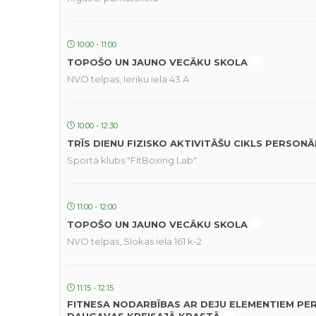
10:00 - 11:00
TOPOŠO UN JAUNO VECĀKU SKOLA
NVO telpas, Ieriķu iela 43 A
10:00 - 12:30
TRĪS DIENU FIZISKO AKTIVITĀŠU CIKLS PERSON
Sporta klubs "FitBoxing Lab"
11:00 - 12:00
TOPOŠO UN JAUNO VECĀKU SKOLA
NVO telpas, Slokas iela 161 k-2
11:15 - 12:15
FITNESA NODARBĪBAS AR DEJU ELEMENTIEM PE