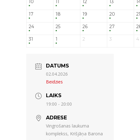
10
11
12
13
1
17
18
19
20
2
24
25
26
27
2
31
1
2
3
4
DATUMS
02.04.2026
Beidzies
LAIKS
19:00 - 20:00
ADRESE
Vingrošanas laukuma
komplekss, Krišjāņa Barona