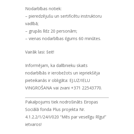
Nodarbības notiek:
– pieredzējušu un sertificētu instruktoru
vadībā;
– grupās līdz 20 personām;
– vienas nodarbības ilgums 60 minūtes.
Vairāk lasi:
šeit!
Informējam, ka dalībnieku skaits
nodarbībās ir ierobežots un iepriekšēja
pieteikanās ir obligāta:
EJ.UZ/IELU
VINGROŠANA
vai zvani +371 22543770.
Pakalpojums tiek nodrošināts Eiropas
Sociālā fonda Plus projekta Nr.
4.1.2.2/1/24/I/020 “Mēs par veselīgu Rīgu!”
ietvaros!