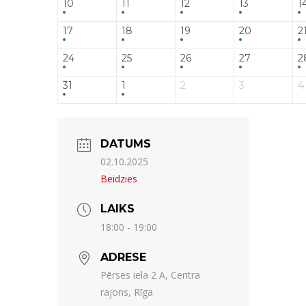
10
11
12
13
1
17
18
19
20
2
24
25
26
27
2
31
1
2
3
4
DATUMS
02.10.2025
Beidzies
LAIKS
18:00 - 19:00
ADRESE
Pērses iela 2 A, Centra
rajons, Rīga