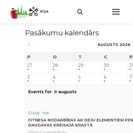
Pasākumu kalendārs
AUGUSTS 2026
P
O
T
C
P
27
28
29
30
3
3
4
5
6
7
Events for
8
augusts
10:00 - 11:00
FITNESA NODARBĪBAS AR DEJU ELEMENTIEM PE
DAUGAVAS KREISAJĀ KRASTĀ
Rīgas 3. pamatskola