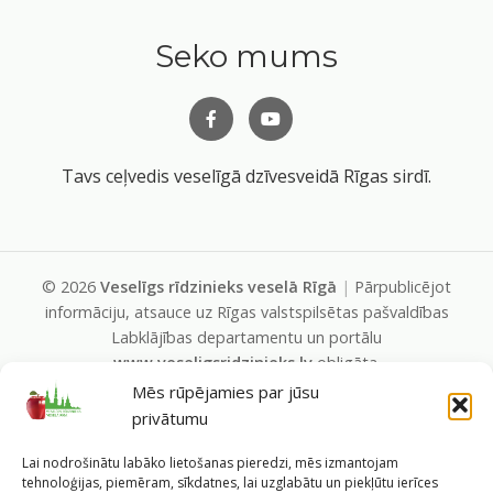
Seko mums
Tavs ceļvedis veselīgā dzīvesveidā Rīgas sirdī.
©
2026
Veselīgs rīdzinieks veselā Rīgā
|
Pārpublicējot
informāciju, atsauce uz Rīgas valstspilsētas pašvaldības
Labklājības departamentu un portālu
www.veseligsridzinieks.lv
obligāta.
Pašvaldības portālu administrē Rīgas valstspilsētas
Mēs rūpējamies par jūsu
pašvaldības Labklājības departaments (Rīga, Baznīcas iela
privātumu
19/23, LV-1010, e-pasts
dl@riga.lv
, mājas lapa
ld.riga.lv
)
Lai nodrošinātu labāko lietošanas pieredzi, mēs izmantojam
tehnoloģijas, piemēram, sīkdatnes, lai uzglabātu un piekļūtu ierīces