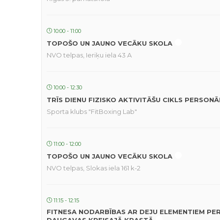
10:00 - 11:00
TOPOŠO UN JAUNO VECĀKU SKOLA
NVO telpas, Ieriķu iela 43 A
10:00 - 12:30
TRĪS DIENU FIZISKO AKTIVITĀŠU CIKLS PERSON
Sporta klubs "FitBoxing Lab"
11:00 - 12:00
TOPOŠO UN JAUNO VECĀKU SKOLA
NVO telpas, Slokas iela 161 k-2
11:15 - 12:15
FITNESA NODARBĪBAS AR DEJU ELEMENTIEM PE