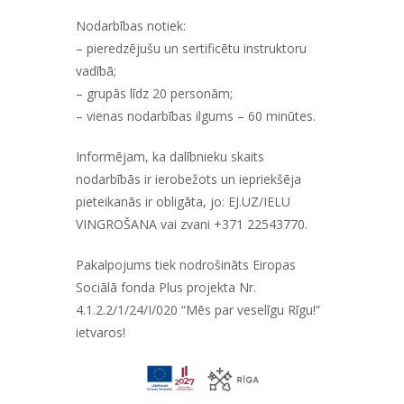
Nodarbības notiek:
– pieredzējušu un sertificētu instruktoru
vadībā;
– grupās līdz 20 personām;
– vienas nodarbības ilgums – 60 minūtes.
Informējam, ka dalībnieku skaits
nodarbībās ir ierobežots un iepriekšēja
pieteikanās ir obligāta, jo:
EJ.UZ/IELU
VINGROŠANA
vai zvani +371 22543770.
Pakalpojums tiek nodrošināts Eiropas
Sociālā fonda Plus projekta Nr.
4.1.2.2/1/24/I/020 “Mēs par veselīgu Rīgu!”
ietvaros!