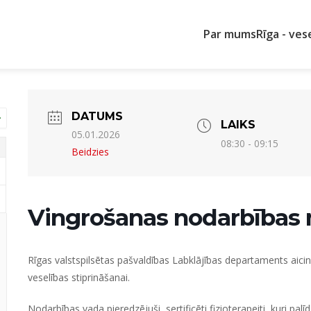
Par mums
Rīga - ves
DATUMS
LAIKS
05.01.2026
08:30 - 09:15
Beidzies
Vingrošanas nodarbības 
Rīgas valstspilsētas pašvaldības Labklājības departaments a
veselības stiprināšanai.
Nodarbības vada pieredzējuši, sertificēti fizioterapeiti, kuri palī