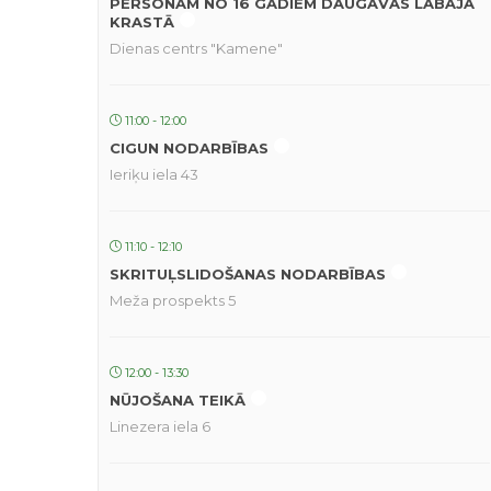
PERSONĀM NO 16 GADIEM DAUGAVAS LABAJĀ
KRASTĀ
Dienas centrs "Kamene"
11:00 - 12:00
CIGUN NODARBĪBAS
Ieriķu iela 43
11:10 - 12:10
SKRITUĻSLIDOŠANAS NODARBĪBAS
Meža prospekts 5
12:00 - 13:30
NŪJOŠANA TEIKĀ
Linezera iela 6