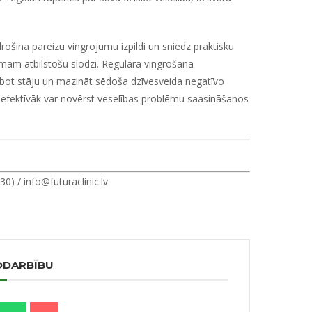
rošina pareizu vingrojumu izpildi un sniedz praktisku
umam atbilstošu slodzi. Regulāra vingrošana
labot stāju un mazināt sēdoša dzīvesveida negatīvo
o efektīvāk var novērst veselības problēmu saasināšanos
 30) /
info@futuraclinic.lv
ODARBĪBU