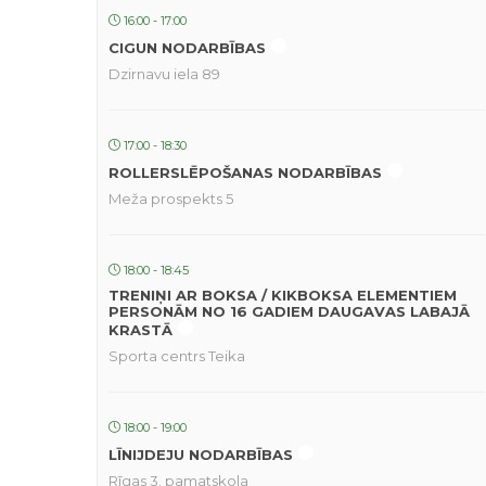
16:00 - 17:00
CIGUN NODARBĪBAS
Dzirnavu iela 89
17:00 - 18:30
ROLLERSLĒPOŠANAS NODARBĪBAS
Meža prospekts 5
18:00 - 18:45
TRENIŅI AR BOKSA / KIKBOKSA ELEMENTIEM
PERSONĀM NO 16 GADIEM DAUGAVAS LABAJĀ
KRASTĀ
Sporta centrs Teika
18:00 - 19:00
LĪNIJDEJU NODARBĪBAS
Rīgas 3. pamatskola