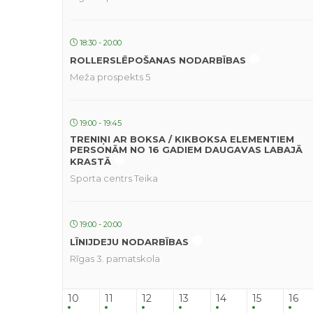
18:30 - 20:00
ROLLERSLĒPOŠANAS NODARBĪBAS
Meža prospekts 5
19:00 - 19:45
TRENIŅI AR BOKSA / KIKBOKSA ELEMENTIEM
PERSONĀM NO 16 GADIEM DAUGAVAS LABAJĀ
KRASTĀ
Sporta centrs Teika
19:00 - 20:00
LĪNIJDEJU NODARBĪBAS
Rīgas 3. pamatskola
10
11
12
13
14
15
16