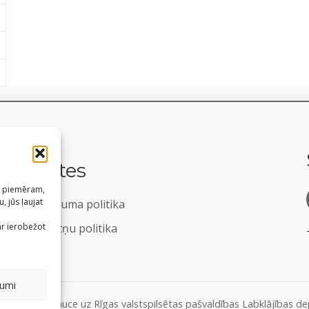
Saites
s, piemēram,
, jūs ļaujat
Privātuma politika
m
ar ierobežot
Sīkdatņu politika
jumi
formāciju, atsauce uz Rīgas valstspilsētas pašvaldības Labklājības 