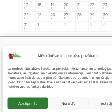
17
18
19
20
21
22
23
24
25
26
27
28
29
30
31
1
2
3
4
5
6
Mēs rūpējamies par jūsu privātumu
Lai nodrošinātu labāko lietošanas pieredzi, mēs izmantojam tehnoloģija
sīkdatnes, lai uzglabātu un piekļūtu ierīces informācijai. Sniedzot piekrišanu
mums apstrādāt datus par jūsu pārlūkošanas paradumiem un unikālajie
identifikatoriem šajā vietnē. Izvēle nepiekrist vai piekrišanas atsaukšana v
noteiktu vietnes funkciju darbību.
Apstiprināt
Noraidīt
Iestatī
©
2026
Veselīgs rīdzinieks veselā Rīgā
|
Pārpublicējot in