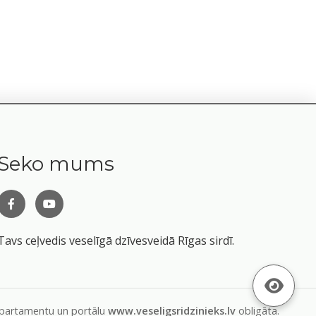
Seko mums
Tavs ceļvedis veselīgā dzīvesveidā Rīgas sirdī.
departamentu un portālu
www.veseligsridzinieks.lv
obligāta.