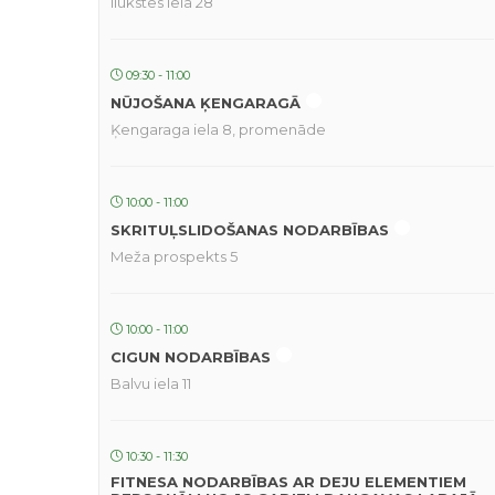
Ilūkstes iela 28
09:30 - 11:00
NŪJOŠANA ĶENGARAGĀ
Ķengaraga iela 8, promenāde
10:00 - 11:00
SKRITUĻSLIDOŠANAS NODARBĪBAS
Meža prospekts 5
10:00 - 11:00
CIGUN NODARBĪBAS
Balvu iela 11
10:30 - 11:30
FITNESA NODARBĪBAS AR DEJU ELEMENTIEM