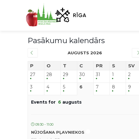
Pasākumu kalendārs
AUGUSTS 2026
P
O
T
C
PR
S
SV
27
28
29
30
31
1
2
3
4
5
6
7
8
9
Events for
6
augusts
09:30 - 11:00
NŪJOŠANA PĻAVNIEKOS