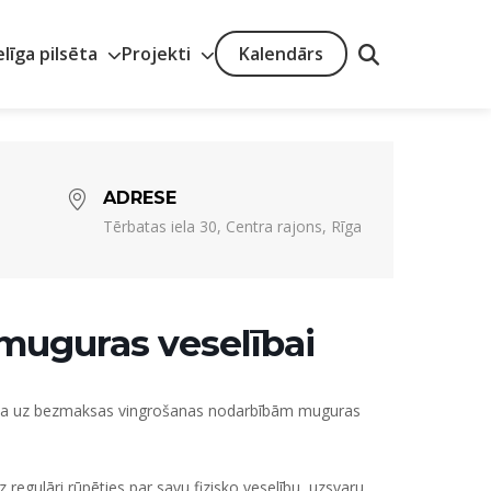
elīga pilsēta
Projekti
Kalendārs
ADRESE
Tērbatas iela 30, Centra rajons, Rīga
muguras veselībai
icina uz bezmaksas vingrošanas nodarbībām muguras
dz regulāri rūpēties par savu fizisko veselību, uzsvaru