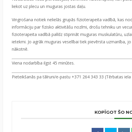
liekot uz plecu un muguras jostas daļu.
Vingrošana notiek nelielās grupās fizioterapeita vadībā, kas nod
informāciju par fizisko aktivitāšu nozīmi, drošu tehniku un vec
fizioterapeita vadībā palīdz stiprināt muguras muskulatūru, uz
ietekmi. Jo agrāk muguras veselībai tiek pievērsta uzmanība, j
nākotnē.
Viena nodarbība ilgst 45 minūtes.
Pieteikšanās pa tālruni/e-pastu
+371
264 343 33
(Tērbatas iela
KOPĪGOT ŠO N