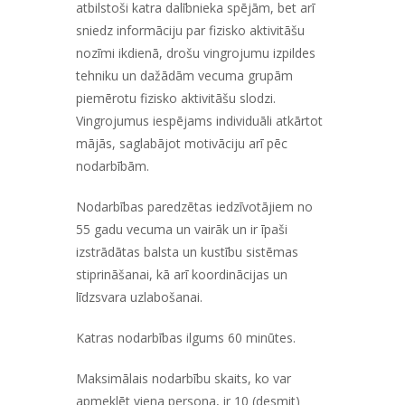
atbilstoši katra dalībnieka spējām, bet arī
sniedz informāciju par fizisko aktivitāšu
nozīmi ikdienā, drošu vingrojumu izpildes
tehniku un dažādām vecuma grupām
piemērotu fizisko aktivitāšu slodzi.
Vingrojumus iespējams individuāli atkārtot
mājās, saglabājot motivāciju arī pēc
nodarbībām.
Nodarbības paredzētas iedzīvotājiem no
55 gadu vecuma un vairāk
un ir īpaši
izstrādātas balsta un kustību sistēmas
stiprināšanai, kā arī koordinācijas un
līdzsvara uzlabošanai.
Katras nodarbības ilgums 60 minūtes.
Maksimālais nodarbību skaits, ko var
apmeklēt viena persona, ir 10 (desmit)