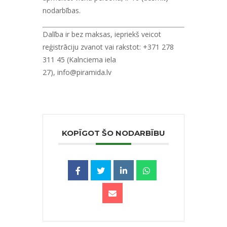
nodarbības.
Dalība ir bez maksas, iepriekš veicot
reģistrāciju zvanot vai rakstot:
+371 278
311 45
(Kalnciema iela
27),
info@piramida.lv
KOPĪGOT ŠO NODARBĪBU