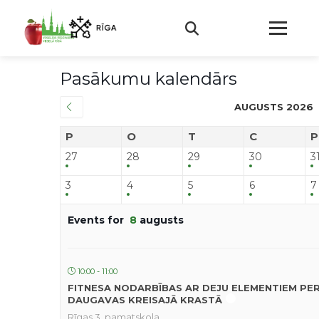
Pasākumu kalendārs
AUGUSTS 2026
P
O
T
C
P
27
28
29
30
3
3
4
5
6
7
Events for
8
augusts
10:00 - 11:00
FITNESA NODARBĪBAS AR DEJU ELEMENTIEM PE
DAUGAVAS KREISAJĀ KRASTĀ
Rīgas 3. pamatskola