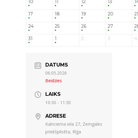
10
11
12
13
1
17
18
19
20
2
24
25
26
27
2
31
1
2
3
4
DATUMS
06.05.2026
Beidzies
LAIKS
10:30 - 11:30
ADRESE
Kalnciema iela 27, Zemgales
priekšpilsēta, Rīga