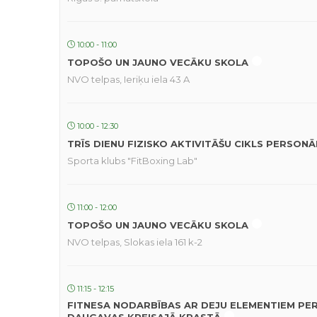
10:00 - 11:00
TOPOŠO UN JAUNO VECĀKU SKOLA
NVO telpas, Ieriķu iela 43 A
10:00 - 12:30
TRĪS DIENU FIZISKO AKTIVITĀŠU CIKLS PERSON
Sporta klubs "FitBoxing Lab"
11:00 - 12:00
TOPOŠO UN JAUNO VECĀKU SKOLA
NVO telpas, Slokas iela 161 k-2
11:15 - 12:15
FITNESA NODARBĪBAS AR DEJU ELEMENTIEM PE