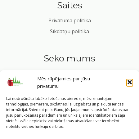
Saites
Privātuma politika
Sīkdatņu politika
Seko mums
Mēs rūpējamies par jūsu
privātumu
Tavs ceļvedis veselīgā dzīvesveidā Rīgas sirdī.
Lai nodrošinātu labāko lietošanas pieredzi, mēs izmantojam
tehnoloģijas, piemēram, sīkdatnes, lai uzglabātu un piekļūtu ierīces
informācijai. Sniedzot piekrišanu, jūs ļaujat mums apstrādāt datus par
jūsu pārlūkošanas paradumiem un unikālajiem identifikatoriem šajā
vietnē. Izvēle nepiekrist vai piekrišanas atsaukšana var ierobežot
©
2026
Veselīgs rīdzinieks veselā Rīgā
|
Pārpublicējot
noteiktu vietnes funkciju darbību.
informāciju, atsauce uz Rīgas valstspilsētas pašvaldības
Labklājības departamentu un portālu