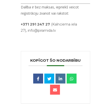
Dalība ir bez maksas, iepriekš veicot
reģistrāciju zvanot vai rakstot:
+371 291 247 27
(Kalnciema iela
27),
info@piramida.lv
KOPĪGOT ŠO NODARBĪBU