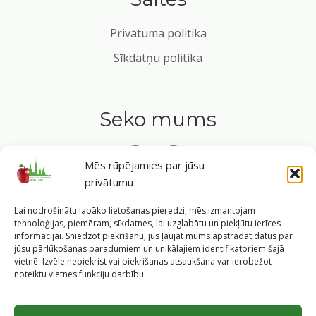
Privātuma politika
Sīkdatņu politika
Seko mums
Mēs rūpējamies par jūsu
privātumu
Tavs ceļvedis veselīgā dzīvesveidā Rīgas sirdī.
Lai nodrošinātu labāko lietošanas pieredzi, mēs izmantojam
tehnoloģijas, piemēram, sīkdatnes, lai uzglabātu un piekļūtu ierīces
informācijai. Sniedzot piekrišanu, jūs ļaujat mums apstrādāt datus par
jūsu pārlūkošanas paradumiem un unikālajiem identifikatoriem šajā
vietnē. Izvēle nepiekrist vai piekrišanas atsaukšana var ierobežot
©
2026
Veselīgs rīdzinieks veselā Rīgā
|
Pārpublicējot
noteiktu vietnes funkciju darbību.
informāciju, atsauce uz Rīgas valstspilsētas pašvaldības
Labklājības departamentu un portālu
www.veseligsridzinieks.lv
obligāta.