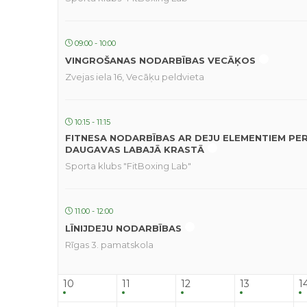
09:00 - 10:00
VINGROŠANAS NODARBĪBAS VECĀĶOS
Zvejas iela 16, Vecāķu peldvieta
10:15 - 11:15
FITNESA NODARBĪBAS AR DEJU ELEMENTIEM PE
DAUGAVAS LABAJĀ KRASTĀ
Sporta klubs "FitBoxing Lab"
11:00 - 12:00
LĪNIJDEJU NODARBĪBAS
Rīgas 3. pamatskola
10
11
12
13
1