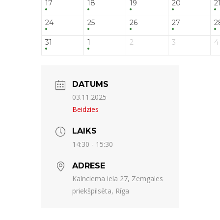
17
18
19
20
2
24
25
26
27
2
31
1
2
3
4
DATUMS
03.11.2025
Beidzies
LAIKS
14:30 - 15:30
ADRESE
Kalnciema iela 27, Zemgales
priekšpilsēta, Rīga