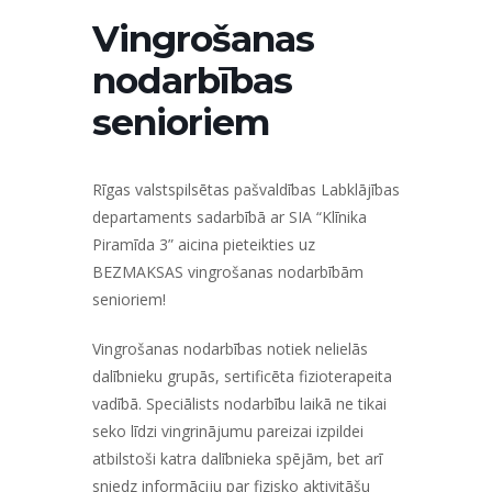
Vingrošanas
nodarbības
senioriem
Rīgas valstspilsētas pašvaldības Labklājības
departaments sadarbībā ar SIA “Klīnika
Piramīda 3” aicina pieteikties uz
BEZMAKSAS vingrošanas nodarbībām
senioriem!
Vingrošanas nodarbības notiek nelielās
dalībnieku grupās, sertificēta fizioterapeita
vadībā. Speciālists nodarbību laikā ne tikai
seko līdzi vingrinājumu pareizai izpildei
atbilstoši katra dalībnieka spējām, bet arī
sniedz informāciju par fizisko aktivitāšu