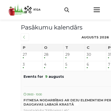
Pasākumu kalendārs
AUGUSTS 2026
P
O
T
C
P
27
28
29
30
3
3
4
5
6
7
Events for
9
augusts
09:00 - 10:00
FITNESA NODARBĪBAS AR DEJU ELEMENTIEM PE
DAUGAVAS LABAJĀ KRASTĀ
Sporta klubs "FitBoxing Lab"