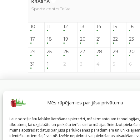
KRASTĀ
Sporta centrs Teika
10
11
12
13
14
15
16
17
18
19
20
21
22
23
24
25
26
27
28
29
30
31
1
2
3
4
5
6
Mēs rūpējamies par jūsu privātumu
Lai nodrošinātu labāko lietošanas pieredzi, mēs izmantojam tehnoloģija
sīkdatnes, lai uzglabātu un piekļūtu ierīces informācijai. Sniedzot piekrišanu
mums apstrādāt datus par jūsu pārlūkošanas paradumiem un unikālajie
identifikatoriem šajā vietnē. Izvēle nepiekrist vai piekrišanas atsaukšana v