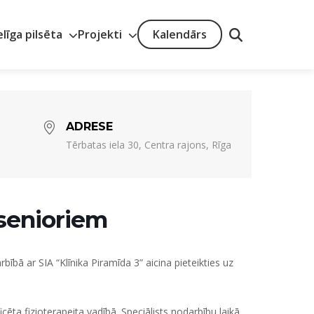
elīga pilsēta
Projekti
Kalendārs
ADRESE
Tērbatas iela 30, Centra rajons, Rīga
senioriem
ībā ar SIA “Klīnika Piramīda 3” aicina pieteikties uz
cēta fizioterapeita vadībā. Speciālists nodarbību laikā