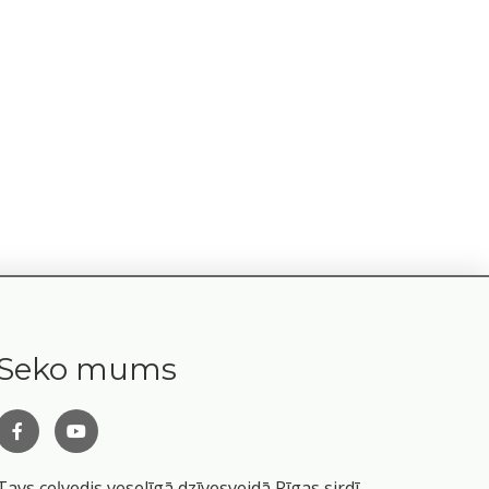
Seko mums
Tavs ceļvedis veselīgā dzīvesveidā Rīgas sirdī.