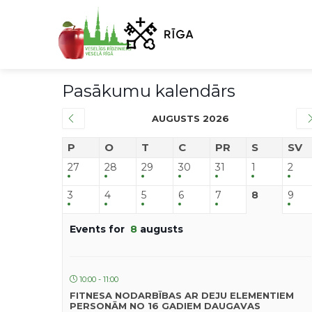
Pasākumu kalendārs
AUGUSTS 2026
P
O
T
C
PR
S
SV
27
28
29
30
31
1
2
3
4
5
6
7
8
9
Events for
8
augusts
10:00 - 11:00
FITNESA NODARBĪBAS AR DEJU ELEMENTIEM
PERSONĀM NO 16 GADIEM DAUGAVAS