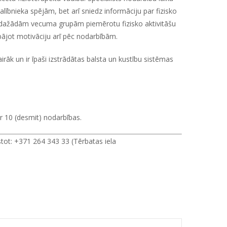
 dalībnieka spējām, bet arī sniedz informāciju par fizisko
un dažādām vecuma grupām piemērotu fizisko aktivitāšu
bājot motivāciju arī pēc nodarbībām.
airāk
un ir īpaši izstrādātas balsta un kustību sistēmas
r 10 (desmit) nodarbības.
stot:
+371 264 343 33
(Tērbatas iela