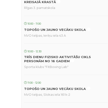
KREISAJĀ KRASTĀ
Rīgas 3. pamatskola
10:00 - 11:00
TOPOŠO UN JAUNO VECĀKU SKOLA
NVO telpas, Ieriķu iela 43 A
10:00 - 12:30
TRĪS DIENU FIZISKO AKTIVITĀŠU CIKLS
PERSONĀM NO 16 GADIEM
Sporta klubs "FitBoxing Lab"
11:00 - 12:00
TOPOŠO UN JAUNO VECĀKU SKOLA
NVO telpas, Slokas iela 161 k-2