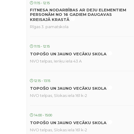
11:15 - 12:15
FITNESA NODARBĪBAS AR DEJU ELEMENTIEM
PERSONĀM NO 16 GADIEM DAUGAVAS
KREISAJĀ KRASTĀ
Rīgas 3. pamatskola
11:15 - 12:15
TOPOŠO UN JAUNO VECĀKU SKOLA
NVO telpas, Ieriķu iela 43 A
12:15 - 13:15
TOPOŠO UN JAUNO VECĀKU SKOLA
NVO telpas, Slokas iela 161 k-2
14:00 - 15:00
TOPOŠO UN JAUNO VECĀKU SKOLA
NVO telpas, Slokas iela 161 k-2