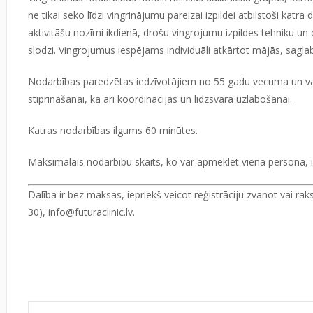
ne tikai seko līdzi vingrinājumu pareizai izpildei atbilstoši katra
aktivitāšu nozīmi ikdienā, drošu vingrojumu izpildes tehniku 
slodzi. Vingrojumus iespējams individuāli atkārtot mājās, sagla
Nodarbības paredzētas iedzīvotājiem no 55 gadu vecuma un v
stiprināšanai, kā arī koordinācijas un līdzsvara uzlabošanai.
Katras nodarbības ilgums 60 minūtes.
Maksimālais nodarbību skaits, ko var apmeklēt viena persona, i
Dalība ir bez maksas, iepriekš veicot reģistrāciju zvanot vai rak
30),
info@futuraclinic.lv
.