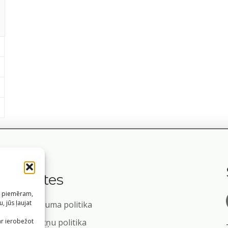
Saites
s, piemēram,
, jūs ļaujat
Privātuma politika
m
ar ierobežot
Sīkdatņu politika