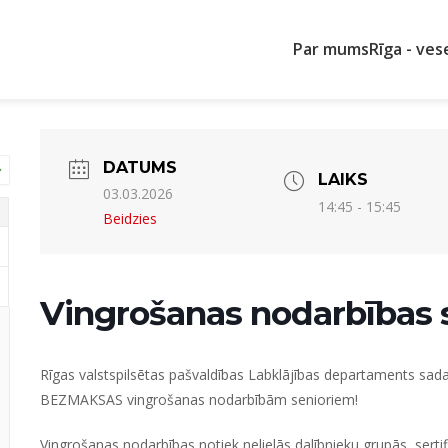
Par mums
Rīga - ves
DATUMS
LAIKS
03.03.2026
14:45 - 15:45
Beidzies
Vingrošanas nodarbības 
Rīgas valstspilsētas pašvaldības Labklājības departaments sadarb
BEZMAKSAS vingrošanas nodarbībām senioriem!
Vingrošanas nodarbības notiek nelielās dalībnieku grupās, sertifi