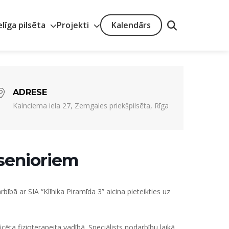
elīga pilsēta
Projekti
Kalendārs
ADRESE
Kalnciema iela 27, Zemgales priekšpilsēta, Rīga
senioriem
ībā ar SIA “Klīnika Piramīda 3” aicina pieteikties uz
cēta fizioterapeita vadībā. Speciālists nodarbību laikā