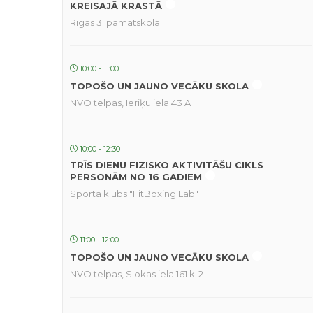
KREISAJĀ KRASTĀ
Rīgas 3. pamatskola
10:00 - 11:00
TOPOŠO UN JAUNO VECĀKU SKOLA
NVO telpas, Ieriķu iela 43 A
10:00 - 12:30
TRĪS DIENU FIZISKO AKTIVITĀŠU CIKLS
PERSONĀM NO 16 GADIEM
Sporta klubs "FitBoxing Lab"
11:00 - 12:00
TOPOŠO UN JAUNO VECĀKU SKOLA
NVO telpas, Slokas iela 161 k-2