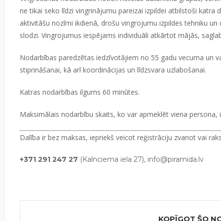
ne tikai seko līdzi vingrinājumu pareizai izpildei atbilstoši katra
aktivitāšu nozīmi ikdienā, drošu vingrojumu izpildes tehniku 
slodzi. Vingrojumus iespējams individuāli atkārtot mājās, sagla
Nodarbības paredzētas iedzīvotājiem no 55 gadu vecuma un v
stiprināšanai, kā arī koordinācijas un līdzsvara uzlabošanai.
Katras nodarbības ilgums 60 minūtes.
Maksimālais nodarbību skaits, ko var apmeklēt viena persona, i
Dalība ir bez maksas, iepriekš veicot reģistrāciju zvanot vai raks
+371 291 247 27
(Kalnciema iela 27),
info@piramida.lv
KOPĪGOT ŠO N