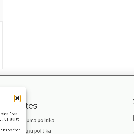
Saites
s, piemēram,
, jūs ļaujat
Privātuma politika
m
ar ierobežot
Sīkdatņu politika