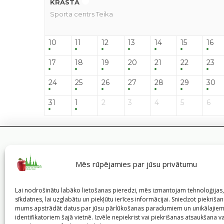
KRASTĀ
Sporta centrs Teika
10
11
12
13
14
15
16
17
18
19
20
21
22
23
24
25
26
27
28
29
30
31
1
2
3
4
5
6
Mēs rūpējamies par jūsu privātumu
Lai nodrošinātu labāko lietošanas pieredzi, mēs izmantojam tehnoloģija
sīkdatnes, lai uzglabātu un piekļūtu ierīces informācijai. Sniedzot piekrišanu
mums apstrādāt datus par jūsu pārlūkošanas paradumiem un unikālajie
identifikatoriem šajā vietnē. Izvēle nepiekrist vai piekrišanas atsaukšana v