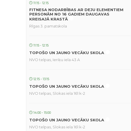
11:15 - 12:15
FITNESA NODARBĪBAS AR DEJU ELEMENTIEM
PERSONĀM NO 16 GADIEM DAUGAVAS
KREISAJĀ KRASTĀ
Rīgas 3. pamatskola
11:15 - 12:15
TOPOŠO UN JAUNO VECĀKU SKOLA
NVO telpas, Ieriķu iela 43 A
12:15 - 13:15
TOPOŠO UN JAUNO VECĀKU SKOLA
NVO telpas, Slokas iela 161 k-2
14:00 - 15:00
TOPOŠO UN JAUNO VECĀKU SKOLA
NVO telpas, Slokas iela 161 k-2