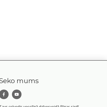
Seko mums
Tavs ceļvedis veselīgā dzīvesveidā Rīgas sirdī.