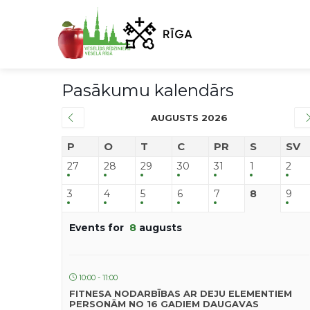
Pasākumu kalendārs
AUGUSTS 2026
P
O
T
C
PR
S
SV
27
28
29
30
31
1
2
3
4
5
6
7
8
9
Events for
8
augusts
10:00 - 11:00
FITNESA NODARBĪBAS AR DEJU ELEMENTIEM
PERSONĀM NO 16 GADIEM DAUGAVAS