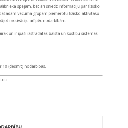
 dalībnieka spējām, bet arī sniedz informāciju par fizisko
un dažādām vecuma grupām piemērotu fizisko aktivitāšu
bājot motivāciju arī pēc nodarbībām.
airāk
un ir īpaši izstrādātas balsta un kustību sistēmas
r 10 (desmit) nodarbības.
tot:
ODARBĪBU