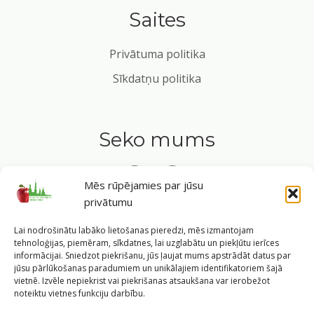
Saites
Privātuma politika
Sīkdatņu politika
Seko mums
Mēs rūpējamies par jūsu
privātumu
Tavs ceļvedis veselīgā dzīvesveidā Rīgas sirdī.
Lai nodrošinātu labāko lietošanas pieredzi, mēs izmantojam
tehnoloģijas, piemēram, sīkdatnes, lai uzglabātu un piekļūtu ierīces
informācijai. Sniedzot piekrišanu, jūs ļaujat mums apstrādāt datus par
jūsu pārlūkošanas paradumiem un unikālajiem identifikatoriem šajā
vietnē. Izvēle nepiekrist vai piekrišanas atsaukšana var ierobežot
©
2026
Veselīgs rīdzinieks veselā Rīgā
|
Pārpublicējot
noteiktu vietnes funkciju darbību.
informāciju, atsauce uz Rīgas valstspilsētas pašvaldības