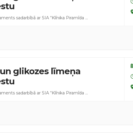
estu
taments sadarbībā ar SIA “Klīnika Piramīda
...
un glikozes līmeņa
estu
taments sadarbībā ar SIA “Klīnika Piramīda
...