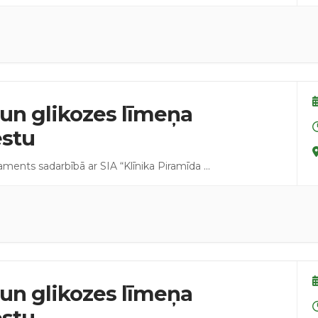
un glikozes līmeņa
estu
taments sadarbībā ar SIA “Klīnika Piramīda
...
un glikozes līmeņa
estu