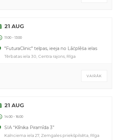
21 AUG
11:00
-
13:00
"FuturaClinic" telpas, ieeja no Lāčplēša ielas
Tērbatas iela 30, Centra rajons, Rīga
VAIRĀK
21 AUG
14:00
-
16:00
SIA “Klīnika Piramīda 3”
Kalnciema iela 27, Zemgales priekšpilsēta, Rīga