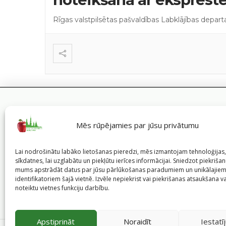
Rīgas valstpilsētas pašvaldības Labklājības depar
Mēs rūpējamies par jūsu privātumu
Lai nodrošinātu labāko lietošanas pieredzi, mēs izmantojam tehnoloģija
sīkdatnes, lai uzglabātu un piekļūtu ierīces informācijai. Sniedzot piekrišanu
mums apstrādāt datus par jūsu pārlūkošanas paradumiem un unikālajie
identifikatoriem šajā vietnē. Izvēle nepiekrist vai piekrišanas atsaukšana v
noteiktu vietnes funkciju darbību.
Apstiprināt
Noraidīt
Iestatī