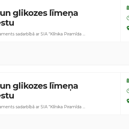
un glikozes līmeņa
estu
taments sadarbībā ar SIA “Klīnika Piramīda
...
un glikozes līmeņa
estu
taments sadarbībā ar SIA “Klīnika Piramīda
...