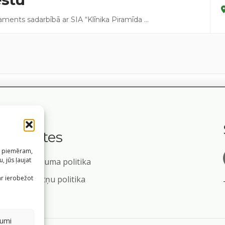
taments sadarbībā ar SIA “Klīnika Piramīda
...
Saites
s, piemēram,
, jūs ļaujat
Privātuma politika
m
ar ierobežot
Sīkdatņu politika
jumi