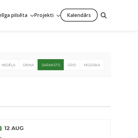
elīga pilsēta
Projekti
Kalendārs
NEDĒĻA
DIENA
SARAKSTS
GRID
MOZAĪKA
12 AUG