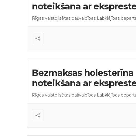
noteikšana ar eksprest
Rīgas valstpilsētas pašvaldības Labklājības depar
Bezmaksas holesterīna 
noteikšana ar eksprest
Rīgas valstpilsētas pašvaldības Labklājības depar