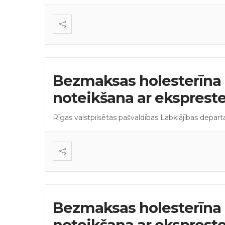
Bezmaksas holesterīna 
noteikšana ar eksprest
Rīgas valstpilsētas pašvaldības Labklājības depar
Bezmaksas holesterīna 
noteikšana ar eksprest