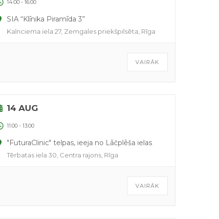
14:00
-
16:00
SIA “Klīnika Piramīda 3”
Kalnciema iela 27, Zemgales priekšpilsēta, Rīga
VAIRĀK
14 AUG
11:00
-
13:00
"FuturaClinic" telpas, ieeja no Lāčplēša ielas
Tērbatas iela 30, Centra rajons, Rīga
VAIRĀK