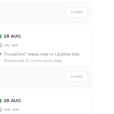
VAIRĀK
28 AUG
11:00
-
13:00
"FuturaClinic" telpas, ieeja no Lāčplēša ielas
Tērbatas iela 30, Centra rajons, Rīga
VAIRĀK
28 AUG
14:00
-
16:00