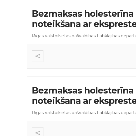
Bezmaksas holesterīna 
noteikšana ar eksprest
Rīgas valstpilsētas pašvaldības Labklājības depar
Bezmaksas holesterīna 
noteikšana ar eksprest
Rīgas valstpilsētas pašvaldības Labklājības depar