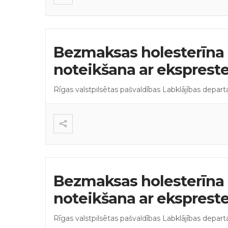
Bezmaksas holesterīna 
noteikšana ar eksprest
Rīgas valstpilsētas pašvaldības Labklājības depar
Bezmaksas holesterīna 
noteikšana ar eksprest
Rīgas valstpilsētas pašvaldības Labklājības depar