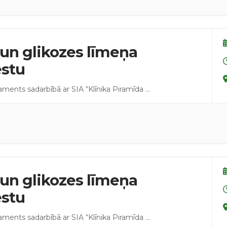
un glikozes līmeņa
estu
taments sadarbībā ar SIA “Klīnika Piramīda
...
un glikozes līmeņa
estu
taments sadarbībā ar SIA “Klīnika Piramīda
...