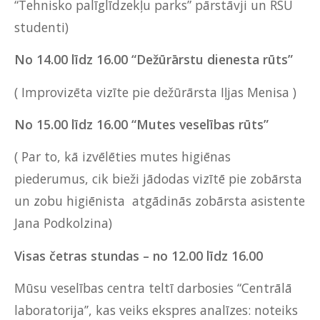
“Tehnisko palīglīdzekļu parks” pārstāvji un RSU
studenti)
No 14.00 līdz 16.00 “Dežūrārstu dienesta rūts”
( Improvizēta vizīte pie dežūrārsta Iļjas Menisa )
No 15.00 līdz 16.00 “Mutes veselības rūts”
( Par to, kā izvēlēties mutes higiēnas
piederumus, cik bieži jādodas vizītē pie zobārsta
un zobu higiēnista atgādinās zobārsta asistente
Jana Podkolzina)
Visas četras stundas – no 12.00 līdz 16.00
Mūsu veselības centra teltī darbosies “Centrālā
laboratorija’’, kas veiks ekspres analīzes: noteiks