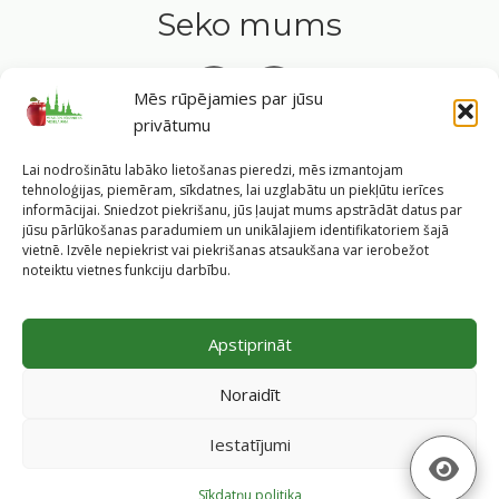
Seko mums
Mēs rūpējamies par jūsu
privātumu
Tavs ceļvedis veselīgā dzīvesveidā Rīgas sirdī.
Lai nodrošinātu labāko lietošanas pieredzi, mēs izmantojam
tehnoloģijas, piemēram, sīkdatnes, lai uzglabātu un piekļūtu ierīces
informācijai. Sniedzot piekrišanu, jūs ļaujat mums apstrādāt datus par
jūsu pārlūkošanas paradumiem un unikālajiem identifikatoriem šajā
vietnē. Izvēle nepiekrist vai piekrišanas atsaukšana var ierobežot
©
2026
Veselīgs rīdzinieks veselā Rīgā
|
Pārpublicējot
noteiktu vietnes funkciju darbību.
informāciju, atsauce uz Rīgas valstspilsētas pašvaldības
Labklājības departamentu un portālu
www.veseligsridzinieks.lv
obligāta.
Apstiprināt
Pašvaldības portālu administrē Rīgas valstspilsētas
pašvaldības Labklājības departaments (Rīga, Baznīcas iela
Noraidīt
19/23, LV-1010, e-pasts
dl@riga.lv
, mājas lapa
ld.riga.lv
)
Iestatījumi