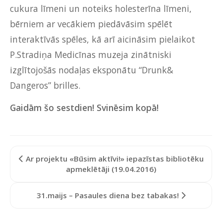
cukura līmeni un noteiks holesterīna līmeni,
bērniem ar vecākiem piedāvāsim spēlēt
interaktīvās spēles, kā arī aicināsim pielaikot
P.Stradiņa Medicīnas muzeja zinātniski
izglītojošās nodaļas eksponātu “Drunk&
Dangeros” brilles.
Gaidām šo sestdien! Svinēsim kopā!
Ar projektu «Būsim aktīvi!» iepazīstas bibliotēku
apmeklētāji (19.04.2016)
31.maijs – Pasaules diena bez tabakas!