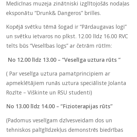
Medicīnas muzeja zinātniski izglītojošās nodaļas
eksponātu “Drunk& Dangeros” brilles.
Kopējā svētku tēmā šogad ir “Pārdaugavas logi”
un svētku ietvaros no plkst. 12.00 līdz 16.00 RVC
telts būs “Veselības logs” ar četrām rūtīm:
No 12.00 līdz 13.00 – “Veselīga uztura rūts “
( Par veselīga uztura pamatprincipiem ar
apmeklētājiem runās uztura speciāliste Jolanta
Rozīte – Viškinte un RSU studenti)
No 13.00 līdz 14.00 – “Fizioterapijas rūts”
(Padomus veselīgam dzīvesveidam dos un
tehniskos palīglīdzekļus demonstrēs biedrības