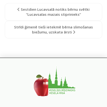
Sestdien Lucavsalā notiks bērnu svētki
“Lucavsalas mazais stiprinieks”
Strīdi ģimenē tieši ietekmē bērna slimošanas
biežumu, uzskata ārsti