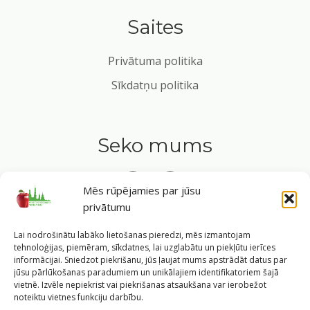
Saites
Privātuma politika
Sīkdatņu politika
Seko mums
Mēs rūpējamies par jūsu
privātumu
Tavs ceļvedis veselīgā dzīvesveidā Rīgas sirdī.
Lai nodrošinātu labāko lietošanas pieredzi, mēs izmantojam
tehnoloģijas, piemēram, sīkdatnes, lai uzglabātu un piekļūtu ierīces
informācijai. Sniedzot piekrišanu, jūs ļaujat mums apstrādāt datus par
jūsu pārlūkošanas paradumiem un unikālajiem identifikatoriem šajā
vietnē. Izvēle nepiekrist vai piekrišanas atsaukšana var ierobežot
©
2026
Veselīgs rīdzinieks veselā Rīgā
|
Pārpublicējot
noteiktu vietnes funkciju darbību.
informāciju, atsauce uz Rīgas valstspilsētas pašvaldības