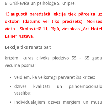
B. Griškeviča un psiholoģe S. Knipše.
13.augustā paredzētā lekcija tiek pārcelta uz
oktobri (datums vēl tiks precizēts). Norises
vieta – Skolas ielā 11, Rīgā, viesnīcas „Art Hotel
Laine” 4.stāvā.
Lekcijā tiks runāts par:
krīzēm, kuras cilvēks piedzīvo 55 – 65 gadu
vecuma posmā;
veidiem, kā veiksmīgi pārvarēt šīs krīzes;
dzīves kvalitāti un psihoemocionālo
veselību;
individuālajiem dzīves mērķiem un mūsu