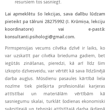
resursiem tos sasniegt.
Lai apmeklētu šo lekcijas, sava dalību lūdzam
pieteikt pa tālruni 28275992 (I. Krūmiņa, lekciju
koordinatore) vai e-pastā:
konsultanti.psihologi@gmail.com
.
Pirmspensijas vecums cilvēka dzīvē ir laiks, ko
var uzskatīt par cilvēka brieduma gadiem, bet
iegūtās zināšanas, pieredzi, kā arī līdz šim
izkopto dzīvesveidu, var vērtēt kā sava līdzšinējā
darba augļus. Mūsdienu pasaules kārtībā liela
nozīme tiek piešķirta profesionālai karjeras
attīstībai un materiālām vērtībām kā
sasniegumu skalai, turklāt šodienas ekonomiski
svārstīgajā un tehniski attīstītajā darba ikdienā