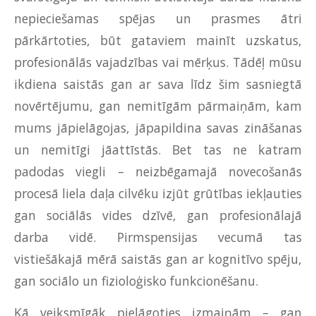
nepieciešamas spējas un prasmes ātri
pārkārtoties, būt gataviem mainīt uzskatus,
profesionālās vajadzības vai mērķus. Tādēļ mūsu
ikdiena saistās gan ar sava līdz šim sasniegtā
novērtējumu, gan nemitīgām pārmaiņām, kam
mums jāpielāgojas, jāpapildina savas zināšanas
un nemitīgi jāattīstās. Bet tas ne katram
padodas viegli – neizbēgamajā novecošanās
procesā liela daļa cilvēku izjūt grūtības iekļauties
gan sociālās vides dzīvē, gan profesionālajā
darba vidē. Pirmspensijas vecumā tas
vistiešākajā mērā saistās gan ar kognitīvo spēju,
gan sociālo un fizioloģisko funkcionēšanu.
Kā veiksmīgāk pielāgoties izmaiņām – gan