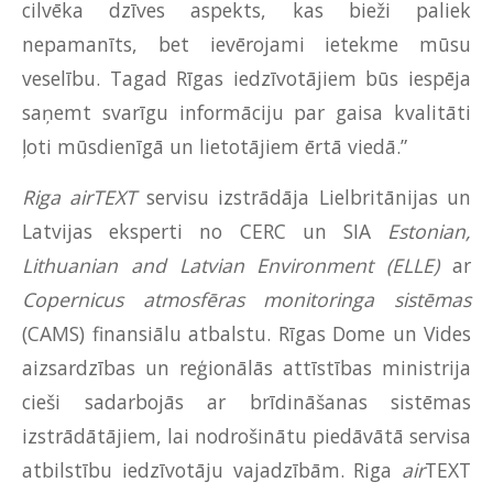
cilvēka dzīves aspekts, kas bieži paliek
nepamanīts, bet ievērojami ietekme mūsu
veselību. Tagad Rīgas iedzīvotājiem būs iespēja
saņemt svarīgu informāciju par gaisa kvalitāti
ļoti mūsdienīgā un lietotājiem ērtā viedā.”
Riga airTEXT
servisu izstrādāja Lielbritānijas un
Latvijas eksperti no CERC un SIA
Estonian,
Lithuanian and Latvian Environment (ELLE)
ar
Copernicus
atmosfēras monitoringa sistēmas
(CAMS) finansiālu atbalstu. Rīgas Dome un Vides
aizsardzības un reģionālās attīstības ministrija
cieši sadarbojās ar brīdināšanas sistēmas
izstrādātājiem, lai nodrošinātu piedāvātā servisa
atbilstību iedzīvotāju vajadzībām. Riga
air
TEXT