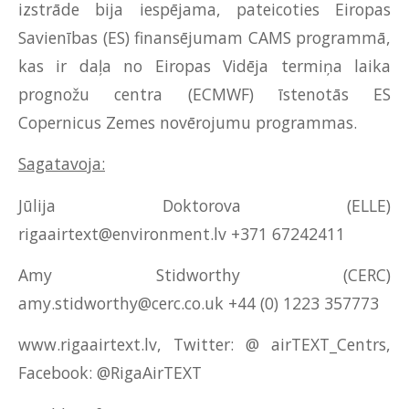
izstrāde bija iespējama, pateicoties Eiropas
Savienības (ES) finansējumam CAMS programmā,
kas ir daļa no Eiropas Vidēja termiņa laika
prognožu centra (ECMWF) īstenotās ES
Copernicus Zemes novērojumu programmas.
Sagatavoja:
Jūlija Doktorova (ELLE)
rigaairtext@environment.lv
+371 67242411
Amy Stidworthy (CERC)
amy.stidworthy@cerc.co.uk
+44 (0) 1223 357773
www.rigaairtext.lv
, Twitter: @ airTEXT_Centrs,
Facebook: @RigaAirTEXT