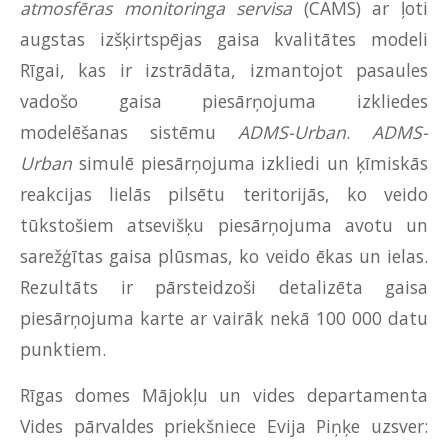
atmosfēras monitoringa servisa
(CAMS) ar ļoti
augstas izšķirtspējas gaisa kvalitātes modeli
Rīgai, kas ir izstrādāta, izmantojot pasaules
vadošo gaisa piesārņojuma izkliedes
modelēšanas sistēmu
ADMS-Urban
.
ADMS-
Urban
simulē piesārņojuma izkliedi un ķīmiskās
reakcijas lielās pilsētu teritorijās, ko veido
tūkstošiem atsevišķu piesārņojuma avotu un
sarežģītas gaisa plūsmas, ko veido ēkas un ielas.
Rezultāts ir pārsteidzoši detalizēta gaisa
piesārņojuma karte ar vairāk nekā 100 000 datu
punktiem.
Rīgas domes Mājokļu un vides departamenta
Vides pārvaldes priekšniece Evija Piņķe uzsver: