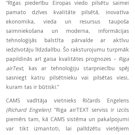
“Rīgas piederību Eiropas viedo pilsētu saimei
pamato dzīves kvalitāte pilsētā, inovatīva
ekonomika, vieda un resursus taupoša
saimniekošana un moderna, informācijas
tehnoloģijās balstīta pārvalde ar aktīvu
iedzīvotāju līdzdalību. Šo raksturojumu turpmāk
papildinās arī gaisa kvalitātes prognozes –
Riga
airText
, kas ar tehnoloģiju starpniecību spēj
sasniegt katru pilsētnieku vai pilsētas viesi,
kuram tas ir būtiski.”
CAMS vadītāja vietnieks Ričards Engelens
(
Richard Engelen
)
: “Riga airTEXT serviss ir izcils
piemērs tam, kā CAMS sistēma un pakalpojumi
var tikt izmantoti, lai palīdzētu vietējiem