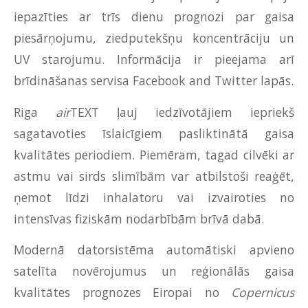
iepazīties ar trīs dienu prognozi par gaisa
piesārņojumu, ziedputekšņu koncentrāciju un
UV starojumu. Informācija ir pieejama arī
brīdināšanas servisa Facebook and Twitter lapās.
Riga
air
TEXT ļauj iedzīvotājiem iepriekš
sagatavoties īslaicīgiem pasliktinātā gaisa
kvalitātes periodiem. Piemēram, tagad cilvēki ar
astmu vai sirds slimībām var atbilstoši reaģēt,
ņemot līdzi inhalatoru vai izvairoties no
intensīvas fiziskām nodarbībām brīvā dabā.
Modernā datorsistēma automātiski apvieno
satelīta novērojumus un reģionālās gaisa
kvalitātes prognozes Eiropai no
Copernicus