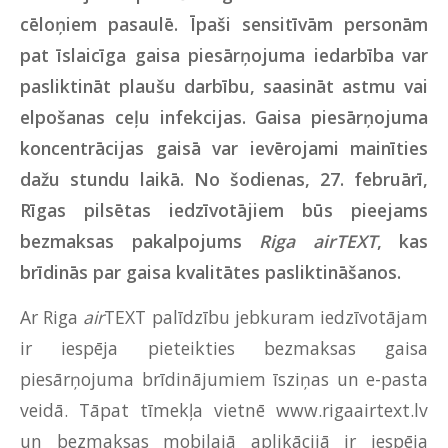
cēloņiem pasaulē. Īpaši sensitīvām personām
pat īslaicīga gaisa piesārņojuma iedarbība var
pasliktināt plaušu darbību, saasināt astmu vai
elpošanas ceļu infekcijas. Gaisa piesārņojuma
koncentrācijas gaisā var ievērojami mainīties
dažu stundu laikā. No šodienas, 27. februārī,
Rīgas pilsētas iedzīvotājiem būs pieejams
bezmaksas pakalpojums
Riga airTEXT
, kas
brīdinās par gaisa kvalitātes pasliktināšanos.
Ar Riga
air
TEXT palīdzību jebkuram iedzīvotājam
ir iespēja pieteikties bezmaksas gaisa
piesārņojuma brīdinājumiem īsziņas un e-pasta
veidā. Tāpat tīmekļa vietnē
www.rigaairtext.lv
un bezmaksas mobilajā aplikācijā ir iespēja