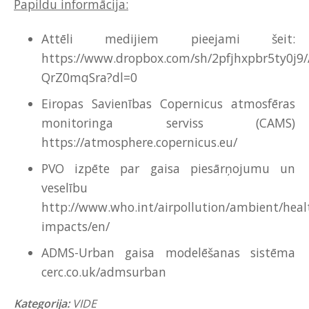
Papildu informācija:
Attēli medijiem pieejami šeit:
https://www.dropbox.com/sh/2pfjhxpbr5ty0j
QrZ0mqSra?dl=0
Eiropas Savienības Copernicus atmosfēras
monitoringa serviss (CAMS)
https://atmosphere.copernicus.eu/
PVO izpēte par gaisa piesārņojumu un
veselību
http://www.who.int/airpollution/ambient/heal
impacts/en/
ADMS-Urban gaisa modelēšanas sistēma
cerc.co.uk/admsurban
Kategorija:
VIDE