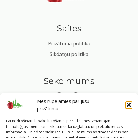
Saites
Privātuma politika
Sīkdatņu politika
Seko mums
Mēs rūpējamies par jūsu
privātumu
Tavs ceļvedis veselīgā dzīvesveidā Rīgas sirdī.
Lai nodrošinātu labāko lietošanas pieredzi, mēs izmantojam
tehnoloģijas, piemēram, sīkdatnes, lai uzglabātu un piekļūtu ierīces
informācijai. Sniedzot piekrišanu, jūs ļaujat mums apstrādāt datus par
jūsu pārlūkošanas paradumiem un unikālajiem identifikatoriem šajā