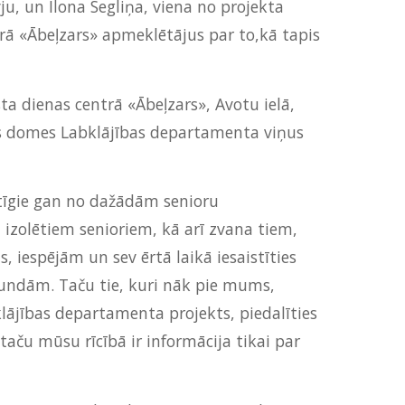
u, un Ilona Segliņa, viena no projekta
rā «Ābeļzars» apmeklētājus par to,kā tapis
ta dienas centrā «Ābeļzars», Avotu ielā,
gas domes Labklājības departamenta viņus
tīgie gan no dažādām senioru
i izolētiem senioriem, kā arī zvana tiem,
s, iespējām un sev ērtā laikā iesaistīties
tundām. Taču tie, kuri nāk pie mums,
abklājības departamenta projekts, piedalīties
taču mūsu rīcībā ir informācija tikai par