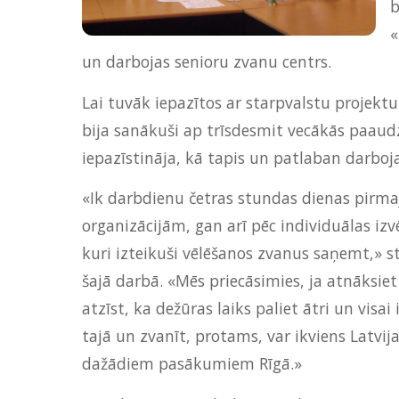
b
«
un darbojas senioru zvanu centrs.
Lai tuvāk iepazītos ar starpvalstu projektu
bija sanākuši ap trīsdesmit vecākās paaud
iepazīstināja, kā tapis un patlaban darboj
«Ik darbdienu četras stundas dienas pirma
organizācijām, gan arī pēc individuālas izv
kuri izteikuši vēlēšanos zvanus saņemt,» stā
šajā darbā. «Mēs priecāsimies, ja atnāksie
atzīst, ka dežūras laiks paliet ātri un visa
tajā un zvanīt, protams, var ikviens Latvij
dažādiem pasākumiem Rīgā.»