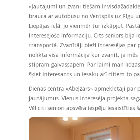
«Jautājumi un zvani tiešām ir visdažādākie
brauca ar autobusu no Ventspils uz Rīgu u
Liepājas ielā, jo vienmēr tur izkāpjot. Past
interesējošo informāciju. Cits seniors bija 
transportā. Zvanītāji bieži interesējas p
nolikta visa informācija kur zvanīt, ja mē
stiprām galvassāpēm. Par laimi man līdzās 
šķiet interesants un iesaku arī citiem to 
Dienas centra «Ābeļzars» apmeklētāji par pr
jautājumus. Vienus interesēja projekta sag
Vēl citi seniori apsvēra iespēju iesaistīties 