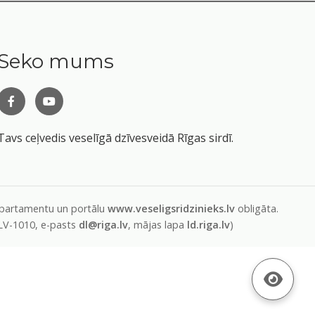
Seko mums
Tavs ceļvedis veselīgā dzīvesveidā Rīgas sirdī.
departamentu un portālu
www.veseligsridzinieks.lv
obligāta.
 LV-1010, e-pasts
dl@riga.lv
, mājas lapa
ld.riga.lv
)