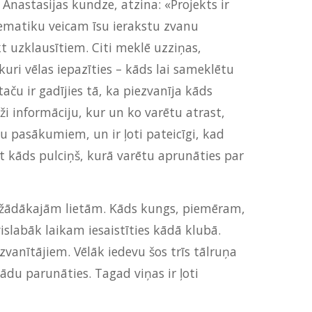
 Anastasijas kundze, atzina: «Projekts ir
 tematiku veicam īsu ierakstu zvanu
t uzklausītiem. Citi meklē uzziņas,
kuri vēlas iepazīties – kāds lai sameklētu
aču ir gadījies tā, ka piezvanīja kāds
eži informāciju, kur un ko varētu atrast,
ku pasākumiem, un ir ļoti pateicīgi, kad
t kāds pulciņš, kurā varētu aprunāties par
isdažādākajām lietām. Kāds kungs, piemēram,
islabāk laikam iesaistīties kādā klubā.
vanītājiem. Vēlāk iedevu šos trīs tālruņa
u parunāties. Tagad viņas ir ļoti