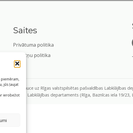
Saites
Privātuma politika
Sīkdatņu politika
s, piemēram,
, jūs ļaujat
formāciju, atsauce uz Rīgas valstspilsētas pašvaldības Labklājības 
m
as pašvaldības Labklājības departaments (Rīga, Baznīcas iela 19/23,
ar ierobežot
jumi