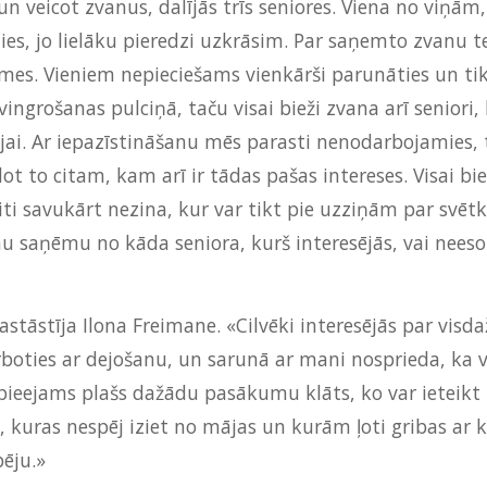
 veicot zvanus, dalījās trīs seniores. Viena no viņām,
mies, jo lielāku pieredzi uzkrāsim. Par saņemto zvanu
lmes. Vieniem nepieciešams vienkārši parunāties un tik
ngrošanas pulciņā, taču visai bieži zvana arī seniori, 
ijai. Ar iepazīstināšanu mēs parasti nenodarbojamies, t
ot to citam, kam arī ir tādas pašas intereses. Visai bi
 Citi savukārt nezina, kur var tikt pie uzziņām par svēt
u saņēmu no kāda seniora, kurš interesējās, vai neeso
pastāstīja Ilona Freimane. «Cilvēki interesējās par v
rboties ar dejošanu, un sarunā ar mani nosprieda, ka v
pieejams plašs dažādu pasākumu klāts, ko var ieteikt z
as nespēj iziet no mājas un kurām ļoti gribas ar kād
ēju.»