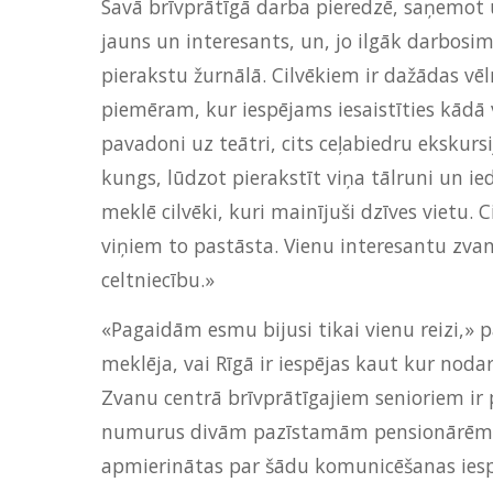
Savā brīvprātīgā darba pieredzē, saņemot un
jauns un interesants, un, jo ilgāk darbosi
pierakstu žurnālā. Cilvēkiem ir dažādas vē
piemēram, kur iespējams iesaistīties kādā vi
pavadoni uz teātri, cits ceļabiedru ekskurs
kungs, lūdzot pierakstīt viņa tālruni un ied
meklē cilvēki, kuri mainījuši dzīves vietu.
viņiem to pastāsta. Vienu interesantu zvan
celtniecību.»
«Pagaidām esmu bijusi tikai vienu reizi,» 
meklēja, vai Rīgā ir iespējas kaut kur noda
Zvanu centrā brīvprātīgajiem senioriem ir 
numurus divām pazīstamām pensionārēm, kur
apmierinātas par šādu komunicēšanas iesp