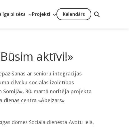
elīga pilsēta
Projekti
Kalendārs
«Būsim aktīvi!»
pazīšanās ar senioru integrācijas
ma cilvēku sociālās izolētības
n Somijā». 30. martā noritēja projekta
a dienas centra «Ābeļzars»
Rīgas domes Sociālā dienesta Avotu ielā,