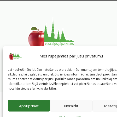
Mēs rūpējamies par jūsu privātumu
Lai nodrošinātu labāko lietošanas pieredzi, mēs izmantojam tehnoloģija
sīkdatnes, lai uzglabātu un piekļūtu ierīces informācijai. Sniedzot piekrišanu
©
2026
Veselīgs rīdzinieks veselā Rīgā
|
Pārpublicējot in
mums apstrādāt datus par jūsu pārlūkošanas paradumiem un unikālajie
Pašvaldības portālu administrē Rīgas valstspilsēt
identifikatoriem šajā vietnē. Izvēle nepiekrist vai piekrišanas atsaukšana v
noteiktu vietnes funkciju darbību.
Apstiprināt
Noraidīt
Iestatī