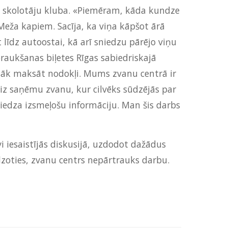
to skolotāju kluba. «Piemēram, kāda kundze
eža kapiem. Sacīja, ka viņa kāpšot ārā
t līdz autoostai, kā arī sniedzu pārējo viņu
 braukšanas biļetes Rīgas sabiedriskajā
āsāk maksāt nodokļi. Mums zvanu centrā ir
iz saņēmu zvanu, kur cilvēks sūdzējās par
niedza izsmeļošu informāciju. Man šis darbs
i iesaistījās diskusijā, uzdodot dažādus
dzoties, zvanu centrs nepārtrauks darbu.