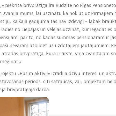
,» piekrita brīvprātīgā Īra Rudzīte no Rīgas Pensionē
n zvanīja mums, lai uzzinātu kā nokļūt uz Pirmajiem M
āstīju, ka šajā gadījumā tas nav izdevīgi – labāk brauk
ieradies no Liepājas un vēlējās uzzināt, kur iegādāties
ar pensijām, par to, no kādas summas pensionāram ir j
s paši nevaram atbildēt uz uzdotajiem jautājumiem. Re
atradās brīvprātīgā, kura ir ārste, viņa zvanītājam s
pamēģināt.»
ojektu «Būsim aktīvi!» izrādīja dzīvu interesi un aktīv
atavošanas periods, citi satraucās, vai, projektam bei
šajā brīvprātīgajā darbā.