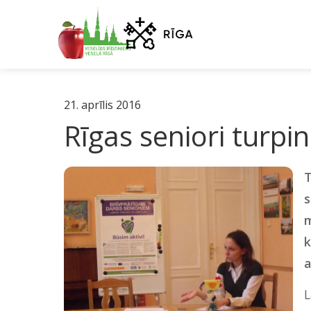
21. aprīlis 2016
Rīgas seniori turpin
T
s
m
k
a
L