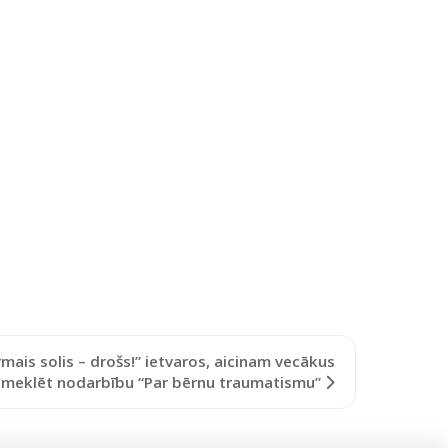
rmais solis – drošs!” ietvaros, aicinam vecākus
pmeklēt nodarbību “Par bērnu traumatismu”