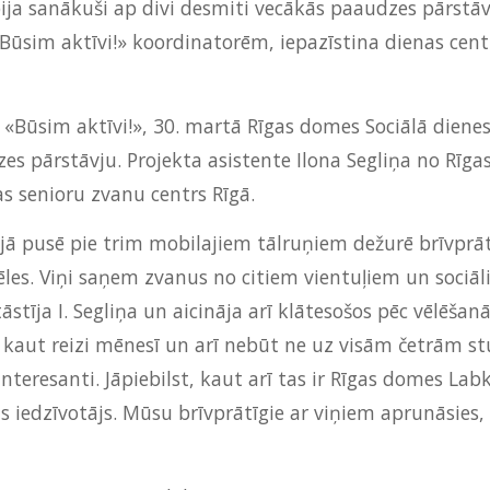
ija sanākuši ap divi desmiti vecākās paaudzes pārstāvj
Būsim aktīvi!» koordinatorēm, iepazīstina dienas cent
 «Būsim aktīvi!», 30. martā Rīgas domes Sociālā dienes
zes pārstāvju. Projekta asistente Ilona Segliņa no Rī
as senioru zvanu centrs Rīgā.
jā pusē pie trim mobilajiem tālruņiem dežurē brīvprā
ēles. Viņi saņem zvanus no citiem vientuļiem un sociāl
stīja I. Segliņa un aicināja arī klātesošos pēc vēlēšanā
t kaut reizi mēnesī un arī nebūt ne uz visām četrām s
i interesanti. Jāpiebilst, kaut arī tas ir Rīgas domes L
as iedzīvotājs. Mūsu brīvprātīgie ar viņiem aprunāsies, 