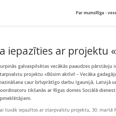
Par mums
Rīga - ves
a iepazīties ar projektu 
urpinās galvaspilsētas vecākās paaudzes pārstāvju ie
tarpvalstu projektu «Būsim aktīvi! – Vecāka gadagāju
azināšana caur brīvprātīgo darbu Igaunijā, Latvijā u
oordinatoru tikšanās ar Rīgas domes Sociālā dienest
pmeklētājiem.
ai tuvāk iepazītos ar starpvalstu projektu, 30. martā 