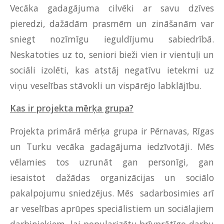
Vecāka gadagājuma cilvēki ar savu dzīves
pieredzi, dažādām prasmēm un zināšanām var
sniegt nozīmīgu ieguldījumu sabiedrībā.
Neskatoties uz to, seniori bieži vien ir vientuļi un
sociāli izolēti, kas atstāj negatīvu ietekmi uz
viņu veselības stāvokli un vispārējo labklājību.
Kas ir projekta mērķa grupa?
Projekta primārā mērķa grupa ir Pērnavas, Rīgas
un Turku vecāka gadagājuma iedzīvotāji. Mēs
vēlamies tos uzrunāt gan personīgi, gan
iesaistot dažādas organizācijas un sociālo
pakalpojumu sniedzējus. Mēs sadarbosimies arī
ar veselības aprūpes speciālistiem un sociālajiem
darbiniekiem, lai popularizētu brīvprātīgo darbu