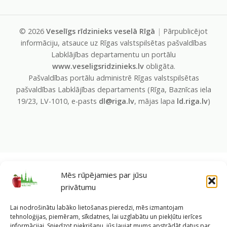
©
2026
Veselīgs rīdzinieks veselā Rīgā
|
Pārpublicējot
informāciju, atsauce uz Rīgas valstspilsētas pašvaldības
Labklājības departamentu un portālu
www.veseligsridzinieks.lv
obligāta.
Pašvaldības portālu administrē Rīgas valstspilsētas
pašvaldības Labklājības departaments (Rīga, Baznīcas iela
19/23, LV-1010, e-pasts
dl@riga.lv
, mājas lapa
ld.riga.lv
)
Mēs rūpējamies par jūsu
privātumu
Lai nodrošinātu labāko lietošanas pieredzi, mēs izmantojam
tehnoloģijas, piemēram, sīkdatnes, lai uzglabātu un piekļūtu ierīces
informācijai. Sniedzot piekrišanu, jūs ļaujat mums apstrādāt datus par