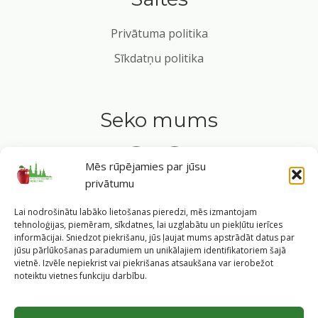
Privātuma politika
Sīkdatņu politika
Seko mums
Mēs rūpējamies par jūsu
privātumu
Tavs ceļvedis veselīgā dzīvesveidā Rīgas sirdī.
Lai nodrošinātu labāko lietošanas pieredzi, mēs izmantojam
tehnoloģijas, piemēram, sīkdatnes, lai uzglabātu un piekļūtu ierīces
informācijai. Sniedzot piekrišanu, jūs ļaujat mums apstrādāt datus par
jūsu pārlūkošanas paradumiem un unikālajiem identifikatoriem šajā
vietnē. Izvēle nepiekrist vai piekrišanas atsaukšana var ierobežot
©
2026
Veselīgs rīdzinieks veselā Rīgā
|
Pārpublicējot
noteiktu vietnes funkciju darbību.
informāciju, atsauce uz Rīgas valstspilsētas pašvaldības
Labklājības departamentu un portālu
www.veseligsridzinieks.lv
obligāta.