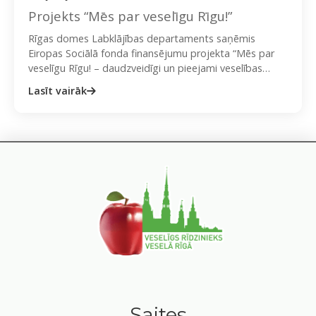
Projekts “Mēs par veselīgu Rīgu!”
Rīgas domes Labklājības departaments saņēmis
Eiropas Sociālā fonda finansējumu projekta “Mēs par
veselīgu Rīgu! – daudzveidīgi un pieejami veselības
veicināšanas un slimību profilakses pasākumi”
Lasīt vairāk
(turpmāk…
Saites