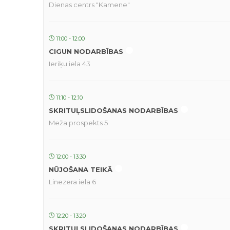
Dienas centrs "Kamene"
11:00 - 12:00
CIGUN NODARBĪBAS
Ieriķu iela 43
11:10 - 12:10
SKRITUĻSLIDOŠANAS NODARBĪBAS
Meža prospekts 5
12:00 - 13:30
NŪJOŠANA TEIKĀ
Linezera iela 6
12:20 - 13:20
SKRITUĻSLIDOŠANAS NODARBĪBAS