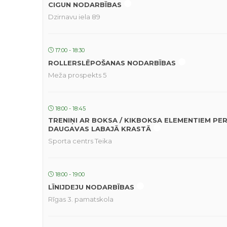
CIGUN NODARBĪBAS
Dzirnavu iela 89
17:00 - 18:30
ROLLERSLĒPOŠANAS NODARBĪBAS
Meža prospekts 5
18:00 - 18:45
TRENIŅI AR BOKSA / KIKBOKSA ELEMENTIEM PE
DAUGAVAS LABAJĀ KRASTĀ
Sporta centrs Teika
18:00 - 19:00
LĪNIJDEJU NODARBĪBAS
Rīgas 3. pamatskola