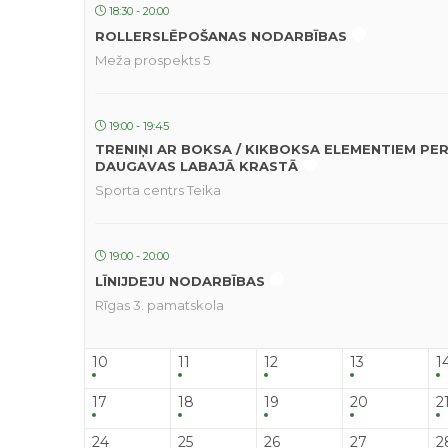
18:30 - 20:00
ROLLERSLĒPOŠANAS NODARBĪBAS
Meža prospekts 5
19:00 - 19:45
TRENIŅI AR BOKSA / KIKBOKSA ELEMENTIEM PE
DAUGAVAS LABAJĀ KRASTĀ
Sporta centrs Teika
19:00 - 20:00
LĪNIJDEJU NODARBĪBAS
Rīgas 3. pamatskola
10
11
12
13
1
17
18
19
20
2
24
25
26
27
2