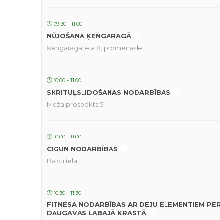
09:30 - 11:00
NŪJOŠANA ĶENGARAGĀ
Ķengaraga iela 8, promenāde
10:00 - 11:00
SKRITUĻSLIDOŠANAS NODARBĪBAS
Meža prospekts 5
10:00 - 11:00
CIGUN NODARBĪBAS
Balvu iela 11
10:30 - 11:30
FITNESA NODARBĪBAS AR DEJU ELEMENTIEM PE
DAUGAVAS LABAJĀ KRASTĀ