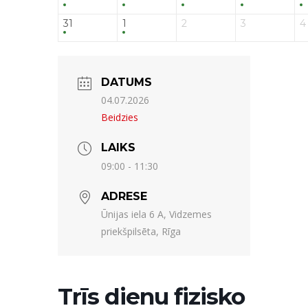
31
1
2
3
4
DATUMS
04.07.2026
Beidzies
LAIKS
09:00 - 11:30
ADRESE
Ūnijas iela 6 A, Vidzemes
priekšpilsēta, Rīga
Trīs dienu fizisko