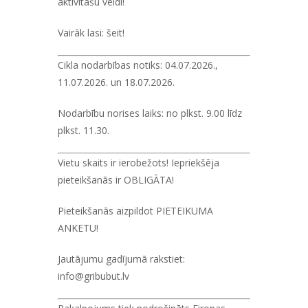
aktivitāšu veidi!
Vairāk lasi:
šeit!
Cikla nodarbības notiks:
04.07.2026.,
11.07.2026. un 18.07.2026.
Nodarbību norises laiks
: no plkst. 9.00 līdz
plkst. 11.30.
Vietu skaits ir ierobežots! Iepriekšēja
pieteikšanās ir OBLIGĀTA!
Pieteikšanās aizpildot
PIETEIKUMA
ANKETU!
Jautājumu gadījumā rakstiet:
info@gribubut.lv