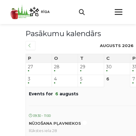
Pasākumu kalendārs
AUGUSTS 2026
P
O
T
C
P
27
28
29
30
3
3
4
5
6
7
Events for
6
augusts
09:30 - 11:00
NŪJOŠANA PĻAVNIEKOS
Ilūkstes iela 28