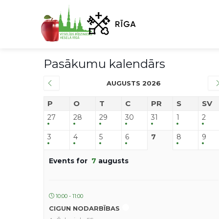
Pasākumu kalendārs
AUGUSTS 2026
P
O
T
C
PR
S
SV
27
28
29
30
31
1
2
3
4
5
6
7
8
9
Events for
7
augusts
10:00 - 11:00
CIGUN NODARBĪBAS