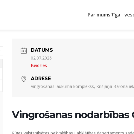
Par mums
Rīga - ves
DATUMS
02.07.2026
Beidzies
ADRESE
Vingrošanas laukuma komplekss, Krišjāņa Barona iela
Vingrošanas nodarbības 
Rīgas valstspilsētas pašvaldības Labklājības departaments sadarbī