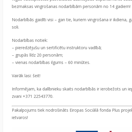
bezmaksas vingrošanas nodarbībām personām no 14 gadiem!
Nodarbībās gaidīti visi – gan tie, kuriem vingrošana ir ikdiena, 
soli.
Nodarbības notiek:
– pieredzējušu un sertificētu instruktoru vadībā;
– grupās līdz 20 personām;
– vienas nodarbības ilgums – 60 minūtes.
Vairāk lasi:
šeit!
Informējam, ka dalībnieku skaits nodarbībās ir ierobežots un iep
zvani +371 22543770.
Pakalpojums tiek nodrošināts Eiropas Sociālā fonda Plus projekt
ietvaros!