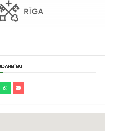
ODARBĪBU