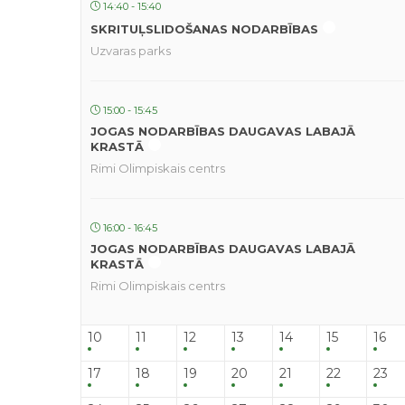
14:40 - 15:40
SKRITUĻSLIDOŠANAS NODARBĪBAS
Uzvaras parks
15:00 - 15:45
JOGAS NODARBĪBAS DAUGAVAS LABAJĀ
KRASTĀ
Rimi Olimpiskais centrs
16:00 - 16:45
JOGAS NODARBĪBAS DAUGAVAS LABAJĀ
KRASTĀ
Rimi Olimpiskais centrs
10
11
12
13
14
15
16
17
18
19
20
21
22
23