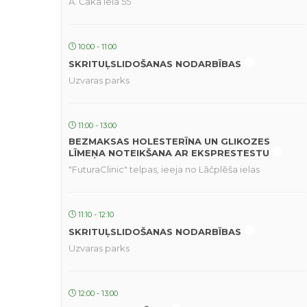
A. Čaka iela 55
10:00 - 11:00
SKRITUĻSLIDOŠANAS NODARBĪBAS
Uzvaras parks
11:00 - 13:00
BEZMAKSAS HOLESTERĪNA UN GLIKOZES
LĪMEŅA NOTEIKŠANA AR EKSPRESTESTU
"FuturaClinic" telpas, ieeja no Lāčplēša ielas
11:10 - 12:10
SKRITUĻSLIDOŠANAS NODARBĪBAS
Uzvaras parks
12:00 - 13:00