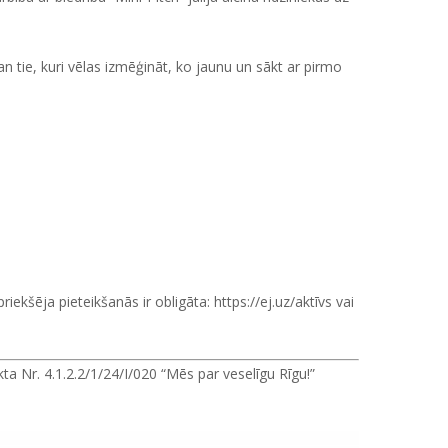
gan tie, kuri vēlas izmēģināt, ko jaunu un sākt ar pirmo
riekšēja pieteikšanās ir obligāta:
https://ej.uz/aktīvs
vai
a Nr. 4.1.2.2/1/24/I/020 “Mēs par veselīgu Rīgu!”