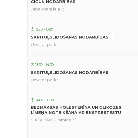
CIGUN NODARBĪBAS
Jāņa Asara iela 13
12:20 - 13:20
SKRITUĻSLIDOŠANAS NODARBĪBAS
Uzvaras parks
13:30 - 14:30
SKRITUĻSLIDOŠANAS NODARBĪBAS
Uzvaras parks
14:00 - 16:00
BEZMAKSAS HOLESTERĪNA UN GLIKOZES
LĪMEŅA NOTEIKŠANA AR EKSPRESTESTU
SIA “Klīnika Piramīda 3”