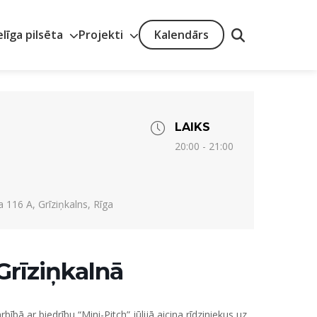
elīga pilsēta
Projekti
Kalendārs
LAIKS
20:00 - 21:00
 116 A, Grīziņkalns, Rīga
Grīziņkalnā
bā ar biedrību “Mini-Pitch” jūlijā aicina rīdziniekus uz